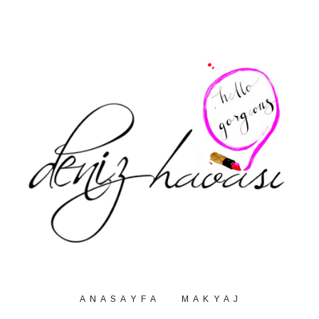
A N A S A Y F A
M A K Y A J