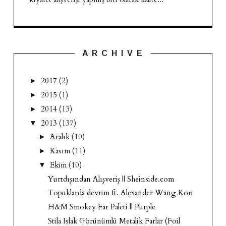
A R C H I V E
2017
(2)
►
2015
(1)
►
2014
(13)
►
2013
(137)
▼
Aralık
(10)
►
Kasım
(11)
►
Ekim
(10)
▼
Yurtdışından Alışveriş || Sheinside.com
Topuklarda devrim ft. Alexander Wang Kori
H&M Smokey Far Paleti || Purple
Stila Islak Görünümlü Metalik Farlar (Foil