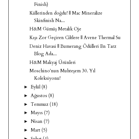
Finish)
Küllerinden doğdu! || Mac Mineralize
Skinfinish Na...
H&M Gümüş Metalik Oje
Kışı Zor Geçiren Ciltlere || Avene Thermal Su
Deniz Havasi || Bumerang Ödülleri En Tarz
Blog Ada...
H&M Makyaj Ürünleri
Moschino'nun Muhteşem 30. Yıl
Koleksiyonu!
Eylül
(8)
►
Ağustos
(8)
►
Temmuz
(18)
►
Mayıs
(7)
►
Nisan
(7)
►
Mart
(5)
►
Şubat
(4)
►