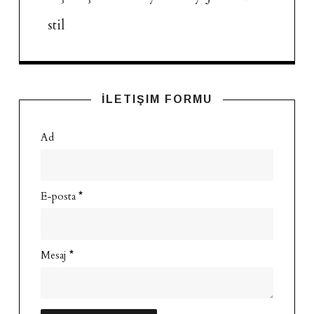
stil
İLETIŞIM FORMU
Ad
E-posta
*
Mesaj
*