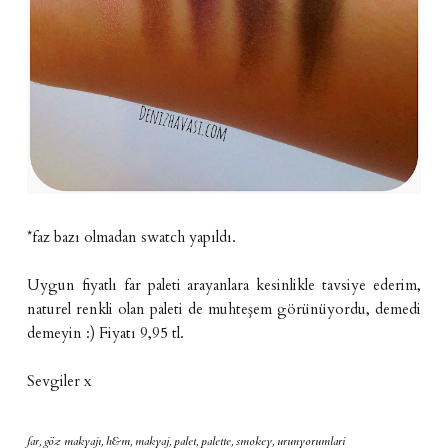
*faz bazı olmadan swatch yapıldı.
Uygun fiyatlı far paleti arayanlara kesinlikle tavsiye ederim,
naturel renkli olan paleti de muhteşem görünüyordu, demedi
demeyin :) Fiyatı 9,95 tl.
Sevgiler x
far
,
göz makyajı
,
h&m
,
makyaj
,
palet
,
palette
,
smokey
,
urunyorumlari