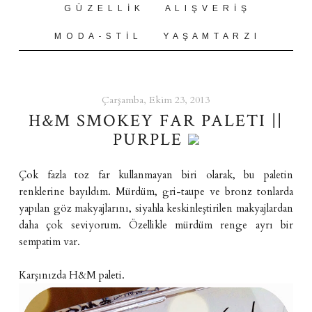
G Ü Z E L L İ K
A L I Ş V E R İ Ş
M O D A - S T İ L
Y A Ş A M T A R Z I
Çarşamba, Ekim 23, 2013
H&M SMOKEY FAR PALETI ||
PURPLE
Çok fazla toz far kullanmayan biri olarak, bu paletin
renklerine bayıldım. Mürdüm, gri-taupe ve bronz tonlarda
yapılan göz makyajlarını, siyahla keskinleştirilen makyajlardan
daha çok seviyorum. Özellikle mürdüm renge ayrı bir
sempatim var.
Karşınızda H&M paleti.