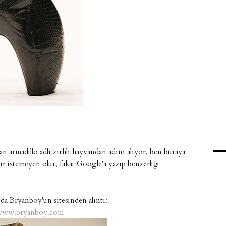
n armadillo adlı zırhlı hayvandan adını alıyor, ben buraya
 istemeyen olur, fakat Google'a yazıp benzerliği
 da Bryanboy'un sitesinden alıntı:
www.bryanboy.com