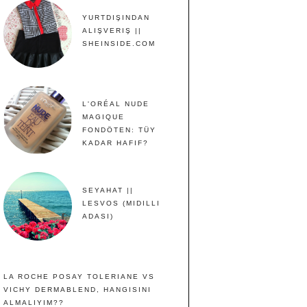
YURTDIŞINDAN
ALIŞVERIŞ ||
SHEINSIDE.COM
L'ORÉAL NUDE
MAGIQUE
FONDÖTEN: TÜY
KADAR HAFIF?
SEYAHAT ||
LESVOS (MIDILLI
ADASI)
LA ROCHE POSAY TOLERIANE VS
VICHY DERMABLEND, HANGISINI
ALMALIYIM??