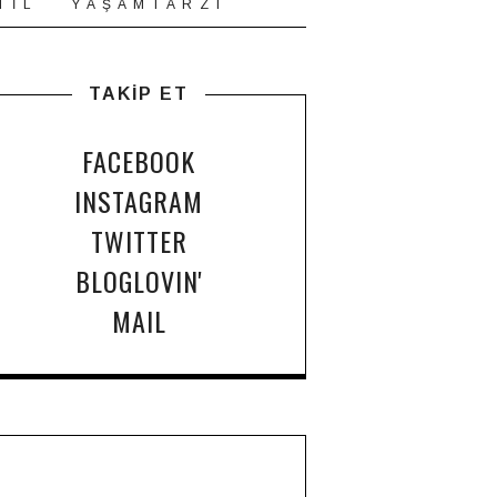
T İ L
Y A Ş A M T A R Z I
TAKİP ET
FACEBOOK
INSTAGRAM
TWITTER
BLOGLOVIN'
MAIL