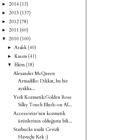
2014
(13)
►
2013
(137)
►
2012
(78)
►
2011
(60)
►
2010
(100)
▼
Aralık
(40)
►
Kasım
(41)
►
Ekim
(18)
▼
Alexander McQueen
Armadillo: Dikkat, bu bir
ayakka...
Yerli Kozmetik:Golden Rose
Silky Touch Blush-on Al...
Accessorize'nin kozmetik
ürünlerinin olduğunu bili...
Starbucks usulü Cevizli
Havuçlu Kek :)