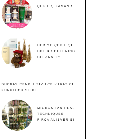
ÇEKILIŞ ZAMANI!
HEDIYE ÇEKILIŞI:
DDF BRIGHTENING
CLEANSER!
DUCRAY RENKLI SIVILCE KAPATICI
KURUTUCU STIK!
MIGROS'TAN REAL
TECHNIQUES
FIRÇA ALIŞVERIŞI