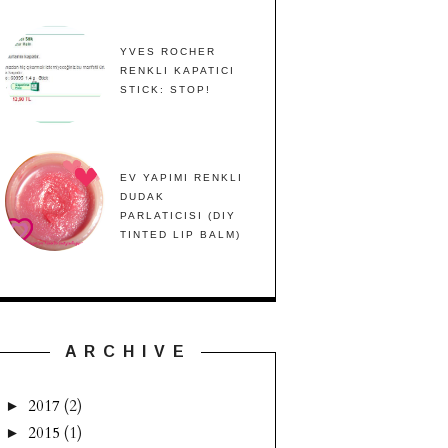
YVES ROCHER
RENKLI KAPATICI
STICK: STOP!
EV YAPIMI RENKLI
DUDAK
PARLATICISI (DIY
TINTED LIP BALM)
A R C H I V E
2017
(2)
►
2015
(1)
►