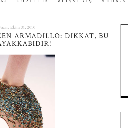
 A J
G Ü Z E L L İ K
A L I Ş V E R İ Ş
M O D A - S 
Pazar, Ekim 31, 2010
EN ARMADILLO: DIKKAT, BU
AYAKKABIDIR!