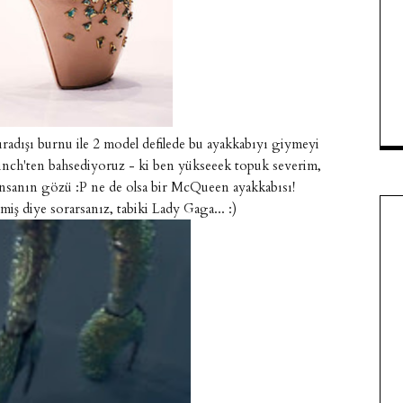
radışı burnu ile 2 model defilede bu ayakkabıyı giymeyi
0 inch'ten bahsediyoruz - ki ben yükseeek topuk severim,
 insanın gözü :P ne de olsa bir McQueen ayakkabısı!
iş diye sorarsanız, tabiki Lady Gaga... :)