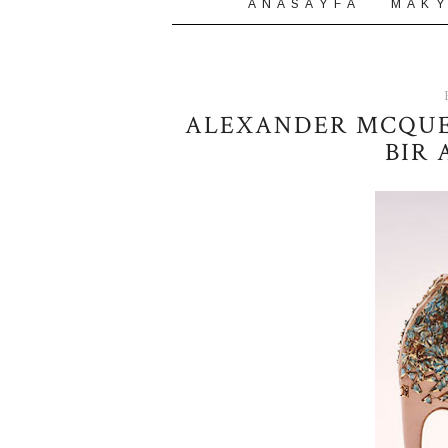
A N A S A Y F A
M A K Y
ALEXANDER MCQUE
BIR 