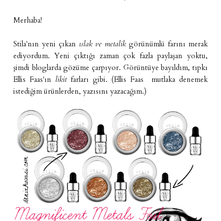
Merhaba!
Stila'nın yeni çıkan
ıslak ve metalik
görünümlü farını merak
ediyordum. Yeni çıktığı zaman çok fazla paylaşan yoktu,
şimdi bloglarda gözüme çarpıyor. Görüntüye bayıldım, tıpkı
Ellis Faas'ın
likit
farları gibi. (Ellis Faas mutlaka denemek
istediğim ürünlerden, yazısını yazacağım.)