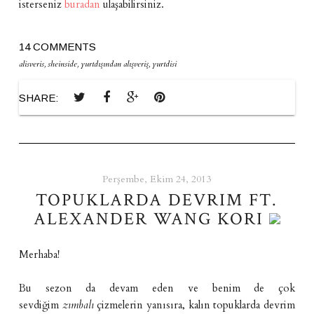
isterseniz
buradan
ulaşabilirsiniz.
14 COMMENTS
alisveris
,
sheinside
,
yurtdışından alışveriş
,
yurtdisi
SHARE:
Perşembe, Ekim 24, 2013
TOPUKLARDA DEVRIM FT.
ALEXANDER WANG KORI
Merhaba!
Bu sezon da devam eden ve benim de çok
sevdiğim
zımbalı
çizmelerin yanısıra, kalın topuklarda devrim