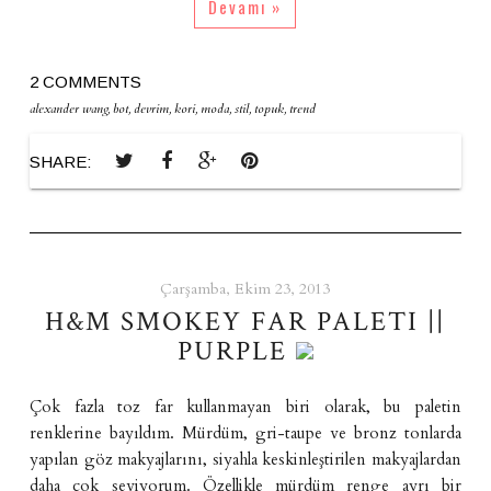
Devamı »
2 COMMENTS
alexander wang
,
bot
,
devrim
,
kori
,
moda
,
stil
,
topuk
,
trend
SHARE:
Çarşamba, Ekim 23, 2013
H&M SMOKEY FAR PALETI ||
PURPLE
Çok fazla toz far kullanmayan biri olarak, bu paletin
renklerine bayıldım. Mürdüm, gri-taupe ve bronz tonlarda
yapılan göz makyajlarını, siyahla keskinleştirilen makyajlardan
daha çok seviyorum. Özellikle mürdüm renge ayrı bir