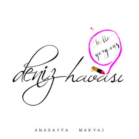
A N A S A Y F A
M A K Y A J