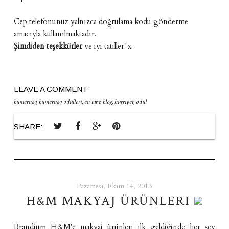
Cep telefonunuz yalnızca doğrulama kodu gönderme
amacıyla kullanılmaktadır.
Şimdiden teşekkürler
ve iyi tatiller! x
LEAVE A COMMENT
bumernag
,
bumernag ödülleri
,
en tarz blog
,
hürriyet
,
ödül
SHARE:
Pazartesi, Ekim 14, 2013
H&M MAKYAJ ÜRÜNLERI
Brandium H&M'e makyaj ürünleri ilk geldiğinde her şey