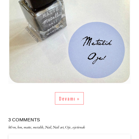
Devamı »
3 COMMENTS
h&m
,
hm
,
matte
,
metalik
,
Nail
,
Nail art
,
Oje
,
ojetirnak