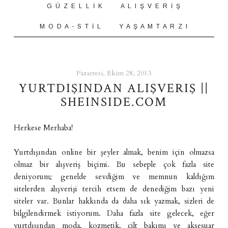
G Ü Z E L L İ K
A L I Ş V E R İ Ş
M O D A - S T İ L
Y A Ş A M T A R Z I
Pazartesi, Ekim 28, 2013
YURTDIŞINDAN ALIŞVERIŞ ||
SHEINSIDE.COM
Herkese Merhaba!
Yurtdışından online bir şeyler almak, benim için olmazsa
olmaz bir alışveriş biçimi. Bu sebeple çok fazla site
deniyorum; genelde sevdiğim ve memnun kaldığım
sitelerden alışverişi tercih etsem de denediğim bazı yeni
siteler var. Bunlar hakkında da daha sık yazmak, sizleri de
bilgilendirmek istiyorum. Daha fazla site gelecek, eğer
yurtdışından moda, kozmetik, cilt bakımı ve aksesuar