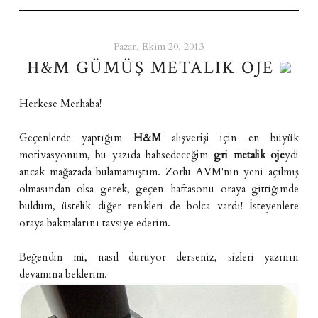
Pazar, Ekim 20, 2013
H&M GÜMÜŞ METALIK OJE
Herkese Merhaba!
Geçenlerde yaptığım
H&M
alışverişi için en büyük
motivasyonum, bu yazıda bahsedeceğim
gri metalik oje
ydi
ancak mağazada bulamamıştım. Zorlu AVM'nin yeni açılmış
olmasından olsa gerek, geçen haftasonu oraya gittiğimde
buldum, üstelik diğer renkleri de bolca vardı! İsteyenlere
oraya bakmalarını tavsiye ederim.
Beğendin mi, nasıl duruyor derseniz, sizleri yazının
devamına beklerim.