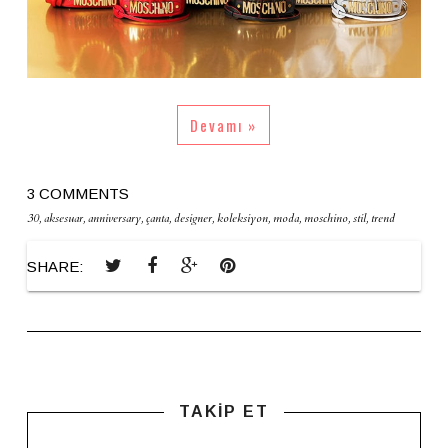
Devamı »
3 COMMENTS
30
,
aksesuar
,
anniversary
,
çanta
,
designer
,
koleksiyon
,
moda
,
moschino
,
stil
,
trend
SHARE:
TAKİP ET