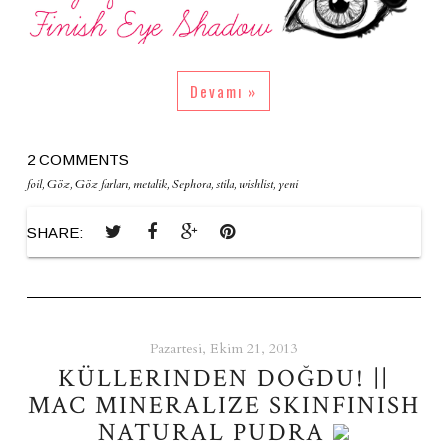
Devamı »
2 COMMENTS
foil
,
Göz
,
Göz farları
,
metalik
,
Sephora
,
stila
,
wishlist
,
yeni
SHARE:
Pazartesi, Ekim 21, 2013
KÜLLERINDEN DOĞDU! ||
MAC MINERALIZE SKINFINISH
NATURAL PUDRA