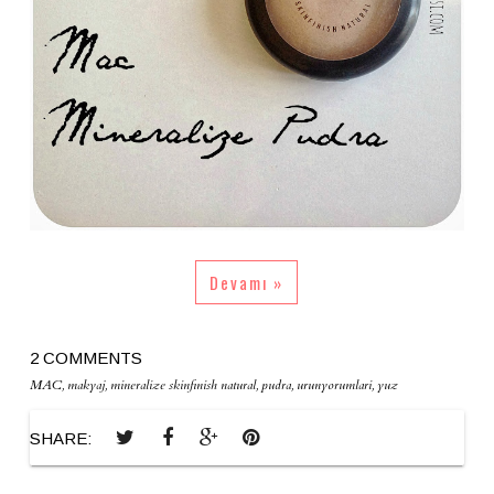
Devamı »
2 COMMENTS
MAC
,
makyaj
,
mineralize skinfinish natural
,
pudra
,
urunyorumlari
,
yuz
SHARE: