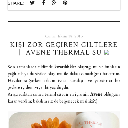
SHARE:
Cuma, Ekim 18, 2013
KIŞI ZOR GEÇIREN CILTLERE
|| AVENE THERMAL SU
Son zamanlarda cildimde
kızarıklıklar
oluştuğunu ve bunların
yağlı cilt ya da sivilce oluşumu ile alakalı olmadığını farkettim.
Havalar soğurken cildim iyice kurulaştı ve yatıştırıcı bir
şeylere iyiden iyiye ihtiyaç duydu.
Araştırdıktan sonra termal suyun en iyisinin
Avene
olduğuna
karar verdim; bakalım siz de beğenecek misiniz?:)