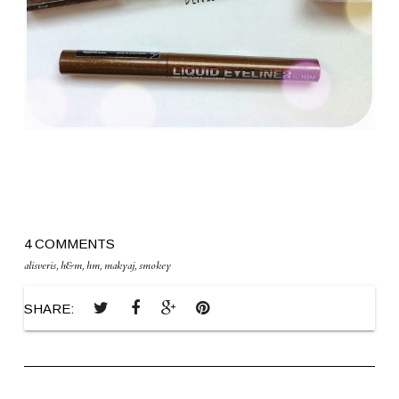
4 COMMENTS
alisveris
,
h&m
,
hm
,
makyaj
,
smokey
SHARE: