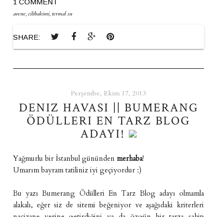
1 COMMENT
avene
,
ciltbakimi
,
termal su
SHARE:
Perşembe, Ekim 17, 2013
DENIZ HAVASI || BUMERANG
ÖDÜLLERI EN TARZ BLOG
ADAYI!
Yağmurlu bir İstanbul gününden
merhaba
!
Umarım bayram tatiliniz iyi geçiyordur :)
Bu yazı Bumerang Ödülleri En Tarz Blog adayı olmamla
alakalı, eğer siz de sitemi beğeniyor ve aşağıdaki kriterleri
nacizane yerine getirdiğini ya da özgün bir tarza sahip