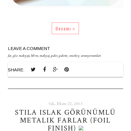
Devamı »
LEAVE A COMMENT
far
,
göz makyajı
,
h&m
,
makyaj
,
palet
,
palette
,
smokey
,
urunyorumlari
SHARE:
Salı, Ekim 22, 2013
STILA ISLAK GÖRÜNÜMLÜ
METALIK FARLAR (FOIL
FINISH)