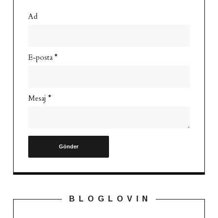
Ad
E-posta
*
Mesaj
*
B L O G L O V I N