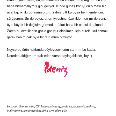
bana bitmemeliymiş gibi geliyor. İçinde güneş koruyucu olması bir
avantaj, iki iki uğraşmıyorum. Yalnız cilt kuruysa ben nemlendirici
sürüyorum. Bir de beyazlatıcı, iyileştirici özellikleri var mı derseniz
öyle büyük bir değişim görmedim fakat bana bir eksisi de olmadı.
Zaten bu özelliklerin gözle görünür olabilmesi için sürekli kullanmak
gerek benim pek öyle bir durumum olmuyor.
Neyse bu ürün hakkında söyleyeceklerim sanırım bu kadar.
Nereden aldığımı merak eden varsa paylaşabilirim, bıy :)
bb cream
,
blemish balm
,
Cilt bakımı
,
elemong
,
fondoten
,
kozmetik
,
makyaj
,
makyajtrend
,
urunyorumlari
,
ürün yorumları
,
yüz