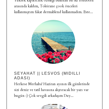
Yüksek kapatıcılık özelliği bulunan bu iki fondoten
arasında kaldım, Toleirane çook önceleri
kullanmıştım fakat dermablend kullanmadım. Este...
SEYAHAT || LESVOS (MIDILLI
ADASI)
Herkese Merhaba! Haziran ayının ilk günlerinde
sizi deniz ve tatil havasına alıştıracak bir yazı var
bugün :) Çok sevgili arkadaşım Duy...