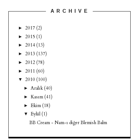
A R C H I V E
2017
(2)
►
2015
(1)
►
2014
(13)
►
2013
(137)
►
2012
(78)
►
2011
(60)
►
2010
(100)
▼
Aralık
(40)
►
Kasım
(41)
►
Ekim
(18)
►
Eylül
(1)
▼
BB Cream - Nam-ı diğer Blemish Balm