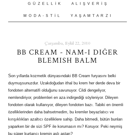
G Ü Z E L L İ K
A L I Ş V E R İ Ş
M O D A - S T İ L
Y A Ş A M T A R Z I
Çarşamba, Eylül 22, 2010
BB CREAM - NAM-I DIĞER
BLEMISH BALM
S
on yıllarda kozmetik dünyasındaki BB Cream furyasını belki
duymuşsunuzdur. Uzakdoğudan ithal bu krem her derde deva bir
fondoten alternatifi olduğunu savunuyor. Cildi dengeliyor,
nemlendiriyor, problemleri en aza indirgediği söyleniyor. Dileyen
fondoten olarak kullanıyor, dileyen fondoten bazı. Tabiki en önemli
özelliklerinden daha bahsetmedim, bu kremler beyazlatıcı ve
kırışıklıkları azaltıcı özelliklere sahip. Daha bitmedi, bütün bunları
yaparken bir de sizi SPF ile korumasın mı? Koruyor. Peki neymiş
bu süper kurtarıcı kremin aslı astarı?