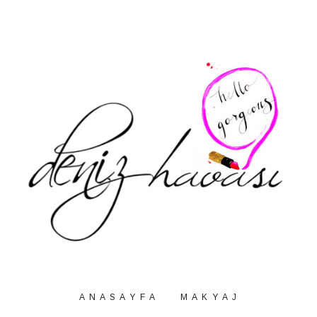
A N A S A Y F A
M A K Y A J