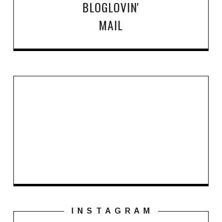
BLOGLOVIN'
MAIL
I N S T A G R A M