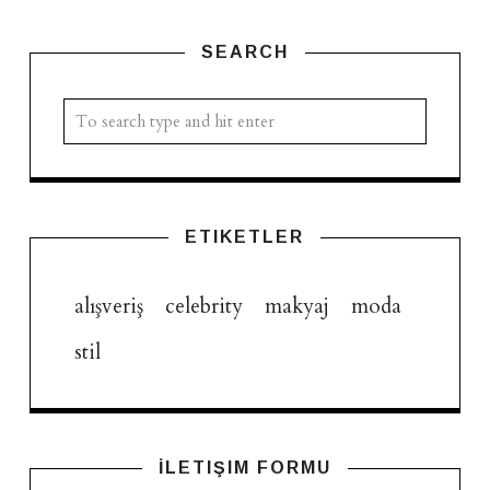
SEARCH
ETIKETLER
alışveriş
celebrity
makyaj
moda
stil
İLETIŞIM FORMU