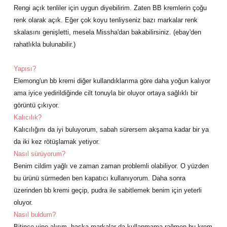
Rengi açık tenliler için uygun diyebilirim. Zaten BB kremlerin çoğu
renk olarak açık. Eğer çok koyu tenliyseniz bazı markalar renk
skalasını genişletti, mesela Missha'dan bakabilirsiniz. (ebay'den
rahatlıkla bulunabilir.)
Yapısı?
Elemong'un bb kremi diğer kullandıklarıma göre daha yoğun kalıyor
ama iyice yedirildiğinde cilt tonuyla bir oluyor ortaya sağlıklı bir
görüntü çıkıyor.
Kalıcılık?
Kalıcılığını da iyi buluyorum, sabah sürersem akşama kadar bir ya
da iki kez rötüşlamak yetiyor.
Nasıl sürüyorum?
Benim cildim yağlı ve zaman zaman problemli olabiliyor. O yüzden
bu ürünü sürmeden ben kapatıcı kullanıyorum. Daha sonra
üzerinden bb kremi geçip, pudra ile sabitlemek benim için yeterli
oluyor.
Nasıl buldum?
Bitince yine alırım, başka markalar da kullanmama rağmen bu krem