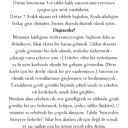
Ürünü bitirmeme 5-6 tablet kaldı sanırım ama yeterince
içtiğim için artık yazabilirim.
Ürüne 7 Aralık akşamı tek tabletle başladım. Arada atladığım
birkaç gün olmuştur, bunun dışında düzenli olarak içtim.
Düşünceler?
Memnun kaldığımı söyleyemeyeceğim. Saçlarım daha az
dökülüyor, fakat ekstra bir hacim gelmedi. Cildim deseniz
gözle görünür bir fark olmadı, sivilceler farketmedi -
çıkacağı varsa çıkıyor yani =) Lekeler, ciltte bir aydınlanma
ya da nem kaybında olumlu bir gelişme görmedim. (Nem
kaybı için bir direkt olarak bir şey vaadetmiyor.) Sanırım en
olumlu tarafı tırnaklarımın güçlenmesi ve kırılmamasıydı.
Tırnaklarım gözle görülür biçimde çabuk uzadı ve eskiden
sık kırılırlardı, şimdi daha güçlüler.
Nitekim alma sebebim cilt, ten güzelliğiydi ve cildimde gözle
görülür bir şey farketmedi, kolajen, çinko, sülfür (kükürt), C
vitamini vs sebebiyle bir çırpıda almıştım. Tabiki "bünyeden
bünyeye farkeder" fakat ben alanlara cilt için değil de tırnak
ve saç sağlığı için bu ürünü tercih edin derim.