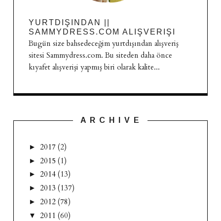
YURTDIŞINDAN ||
SAMMYDRESS.COM ALIŞVERIŞI
Bugün size bahsedeceğim yurtdışından alışveriş
sitesi Sammydress.com. Bu siteden daha önce
kıyafet alışverişi yapmış biri olarak kalite...
A R C H I V E
2017
(2)
►
2015
(1)
►
2014
(13)
►
2013
(137)
►
2012
(78)
►
2011
(60)
▼