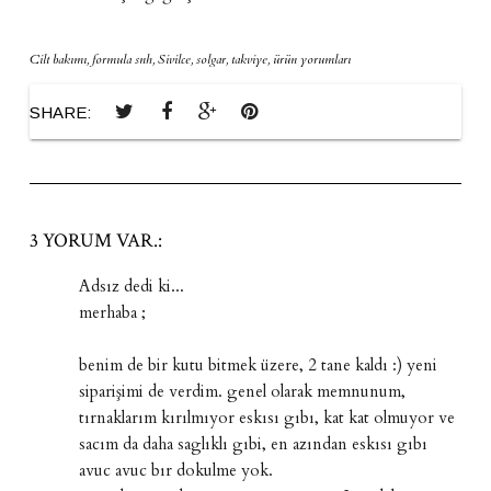
Cilt bakımı
,
formula snh
,
Sivilce
,
solgar
,
takviye
,
ürün yorumları
SHARE:
3 YORUM VAR.:
Adsız dedi ki...
merhaba ;
benim de bir kutu bitmek üzere, 2 tane kaldı :) yeni
siparişimi de verdim. genel olarak memnunum,
tırnaklarım kırılmıyor eskısı gıbı, kat kat olmuyor ve
sacım da daha saglıklı gıbi, en azından eskısı gıbı
avuc avuc bır dokulme yok.