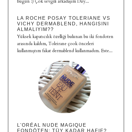
bugün :) Çok sevgili arkadaşım Duy...
LA ROCHE POSAY TOLERIANE VS
VICHY DERMABLEND, HANGISINI
ALMALIYIM??
Yüksek kapatıcılık özelliği bulunan bu iki fondoten
arasında kaldım, Toleirane çook önceleri
kullanmıştım fakat dermablend kullanmadım. Este...
L'ORÉAL NUDE MAGIQUE
FONDÖTEN: TÜY KADAR HAFIF?