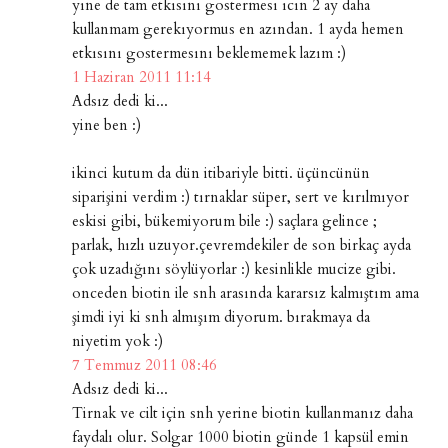
yıne de tam etkısını gostermesı ıcın 2 ay daha
kullanmam gerekıyormus en azından. 1 ayda hemen
etkısını gostermesını beklememek lazım :)
1 Haziran 2011 11:14
Adsız dedi ki...
yine ben :)
ikinci kutum da dün itibariyle bitti. üçüncünün
siparişini verdim :) tırnaklar süper, sert ve kırılmıyor
eskisi gibi, bükemiyorum bile :) saçlara gelince ;
parlak, hızlı uzuyor.çevremdekiler de son birkaç ayda
çok uzadığını söylüyorlar :) kesinlikle mucize gibi.
onceden biotin ile snh arasında kararsız kalmıştım ama
şimdi iyi ki snh almışım diyorum. bırakmaya da
niyetim yok :)
7 Temmuz 2011 08:46
Adsız dedi ki...
Tirnak ve cilt için snh yerine biotin kullanmanız daha
faydalı olur. Solgar 1000 biotin günde 1 kapsül emin