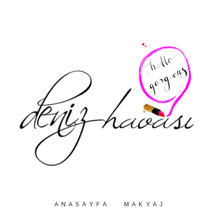
A N A S A Y F A
M A K Y A J