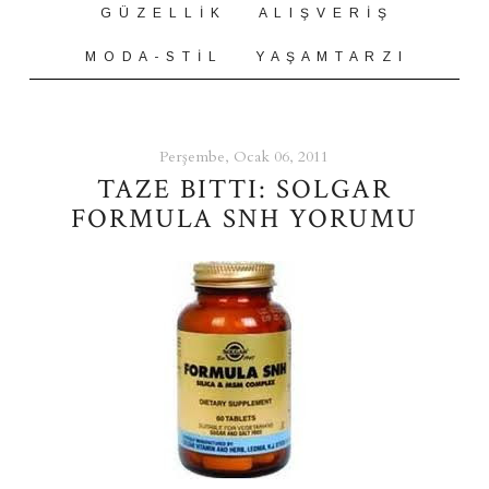
G Ü Z E L L İ K
A L I Ş V E R İ Ş
M O D A - S T İ L
Y A Ş A M T A R Z I
Perşembe, Ocak 06, 2011
TAZE BITTI: SOLGAR
FORMULA SNH YORUMU