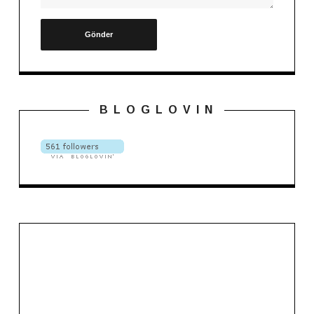
B L O G L O V I N