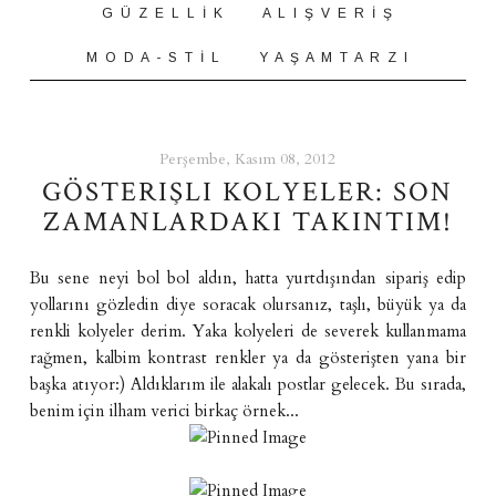
G Ü Z E L L İ K
A L I Ş V E R İ Ş
M O D A - S T İ L
Y A Ş A M T A R Z I
Perşembe, Kasım 08, 2012
GÖSTERIŞLI KOLYELER: SON
ZAMANLARDAKI TAKINTIM!
Bu sene neyi bol bol aldın, hatta yurtdışından sipariş edip
yollarını gözledin diye soracak olursanız, taşlı, büyük ya da
renkli kolyeler derim. Yaka kolyeleri de severek kullanmama
rağmen, kalbim kontrast renkler ya da gösterişten yana bir
başka atıyor:) Aldıklarım ile alakalı postlar gelecek. Bu sırada,
benim için ilham verici birkaç örnek...