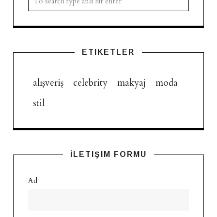
ETIKETLER
alışveriş
celebrity
makyaj
moda
stil
İLETIŞIM FORMU
Ad