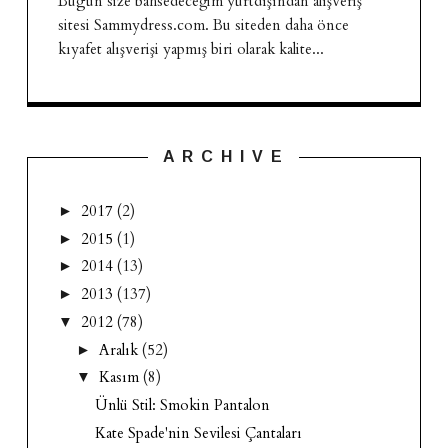
Bugün size bahsedeceğim yurtdışından alışveriş
sitesi Sammydress.com. Bu siteden daha önce
kıyafet alışverişi yapmış biri olarak kalite...
A R C H I V E
2017
(2)
►
2015
(1)
►
2014
(13)
►
2013
(137)
►
2012
(78)
▼
Aralık
(52)
►
Kasım
(8)
▼
Ünlü Stil: Smokin Pantalon
Kate Spade'nin Sevilesi Çantaları