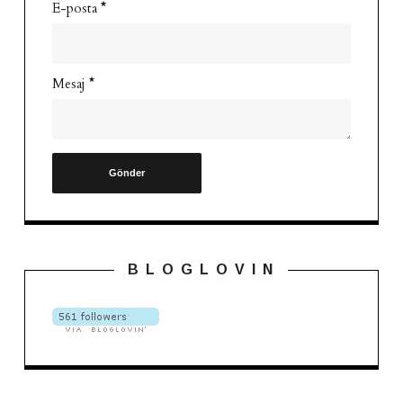
E-posta
*
Mesaj
*
B L O G L O V I N