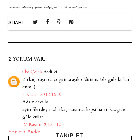
aksesuar
,
alışveriş
,
genel
,
kolye
,
moda
,
stil
,
trend
,
yaşam
SHARE:
2 YORUM VAR.:
ilke Çevik
dedi ki...
Birkaçı dışında çoğunua aşık oldumm. Gle güle kullan
cnm :)
8 Kasım 2012 16:05
Adsız dedi ki...
aynı fikirdeyim..birkaçı dışında hepsi ha-ri-ka..güle
güle kullan
23 Kasım 2012 11:58
Yorum Gönder
TAKİP ET