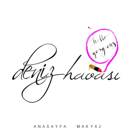
A N A S A Y F A
M A K Y A J