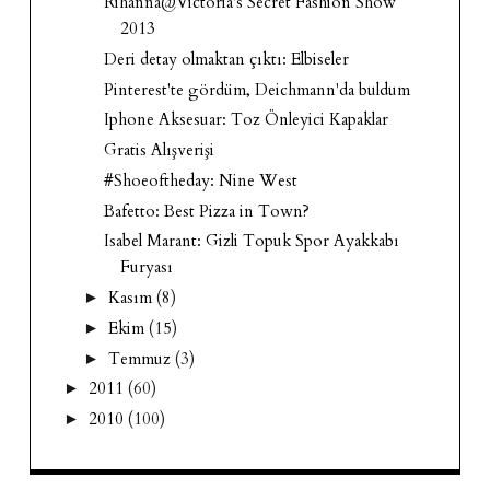
Rihanna@Victoria's Secret Fashion Show
2013
Deri detay olmaktan çıktı: Elbiseler
Pinterest'te gördüm, Deichmann'da buldum
Iphone Aksesuar: Toz Önleyici Kapaklar
Gratis Alışverişi
#Shoeoftheday: Nine West
Bafetto: Best Pizza in Town?
Isabel Marant: Gizli Topuk Spor Ayakkabı
Furyası
Kasım
(8)
►
Ekim
(15)
►
Temmuz
(3)
►
2011
(60)
►
2010
(100)
►