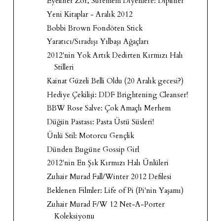
Eyeliner Zor, Süremem Diyenlere: Dipliner
Yeni Kitaplar - Aralık 2012
Bobbi Brown Fondöten Stick
Yaratıcı/Sıradışı Yılbaşı Ağaçları
2012'nin Yok Artık Dedirten Kırmızı Halı
Stilleri
Kainat Güzeli Belli Oldu (20 Aralık gecesi?)
Hediye Çekilişi: DDF Brightening Cleanser!
BBW Rose Salve: Çok Amaçlı Merhem
Düğün Pastası: Pasta Üstü Süsleri!
Ünlü Stil: Motorcu Gençlik
Dünden Bugüne Gossip Girl
2012'nin En Şık Kırmızı Halı Ünlüleri
Zuhair Murad Fall/Winter 2012 Defilesi
Beklenen Filmler: Life of Pi (Pi'nin Yaşamı)
Zuhair Murad F/W 12 Net-A-Porter
Koleksiyonu