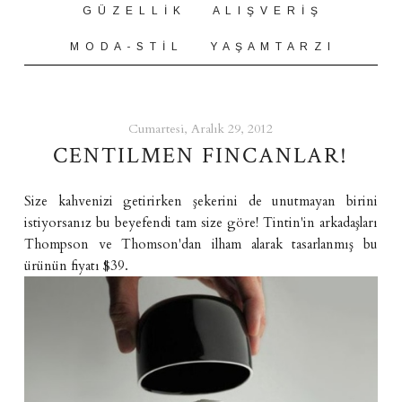
G Ü Z E L L İ K
A L I Ş V E R İ Ş
M O D A - S T İ L
Y A Ş A M T A R Z I
Cumartesi, Aralık 29, 2012
CENTILMEN FINCANLAR!
Size kahvenizi getirirken şekerini de unutmayan birini
istiyorsanız bu beyefendi tam size göre! Tintin'in arkadaşları
Thompson ve Thomson'dan ilham alarak tasarlanmış bu
ürünün fiyatı $39.