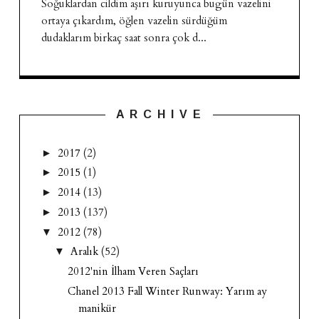
Soğuklardan cildim aşırı kuruyunca bugün vazelini
ortaya çıkardım, öğlen vazelin sürdüğüm
dudaklarım birkaç saat sonra çok d...
A R C H I V E
2017
(2)
►
2015
(1)
►
2014
(13)
►
2013
(137)
►
2012
(78)
▼
Aralık
(52)
▼
2012'nin İlham Veren Saçları
Chanel 2013 Fall Winter Runway: Yarım ay
manikür