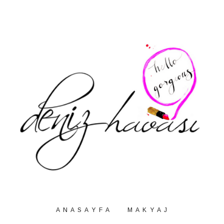
A N A S A Y F A
M A K Y A J