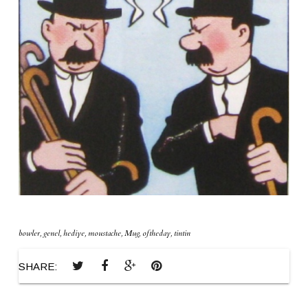
bowler
,
genel
,
hediye
,
moustache
,
Mug
,
oftheday
,
tintin
SHARE: