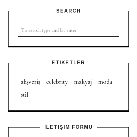
SEARCH
ETIKETLER
alışveriş
celebrity
makyaj
moda
stil
İLETIŞIM FORMU