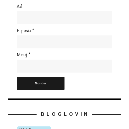
Ad
E-posta
*
Mesaj
*
B L O G L O V I N