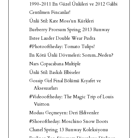
1990-2011 En Güzel Ünlüleri ve 2012 Galibi
Centilmen Fincanlar!
Ünlü Stil: Kate Moss'un Kürkleri
Burberry Prorsum Spring 2013 Runway
Estee Lauder Double Wear Pudra
#Photooftheday: Tomato Tulips!
En Kötü Ünlü Dövmeleri: Sorum..Neden?
Nars Copacabana Multiple
Ünlü Stil: Baskılı Elbiseler
Gossip Girl Final Bölümü Kıyafet ve
Aksesuarları
#Videooftheday: The Magic Trip of Louis
Vuitton
Modası Geçmeyen: Deri Eldivenler
#Shoeoftheday: Moschino Snow Boots
Chanel Spring 13 Runway Koleksiyonu