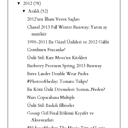
2012
(78)
▼
Aralık
(52)
▼
2012'nin İlham Veren Saçları
Chanel 2013 Fall Winter Runway: Yarım ay
manikür
1990-2011 En Güzel Ünlüleri ve 2012 Galibi
Centilmen Fincanlar!
Ünlü Stil: Kate Moss'un Kürkleri
Burberry Prorsum Spring 2013 Runway
Estee Lauder Double Wear Pudra
#Photooftheday: Tomato Tulips!
En Kötü Ünlü Dövmeleri: Sorum..Neden?
Nars Copacabana Multiple
Ünlü Stil: Baskılı Elbiseler
Gossip Girl Final Bölümü Kıyafet ve
Aksesuarları