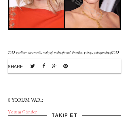
2013
,
eyeliner
,
kozmetik
,
makyaj
,
makyajtrend
,
öneriler
,
yılbaşı
,
yılbaşımakyaj2013
SHARE:
0 YORUM VAR.:
Yorum Gönder
TAKİP ET