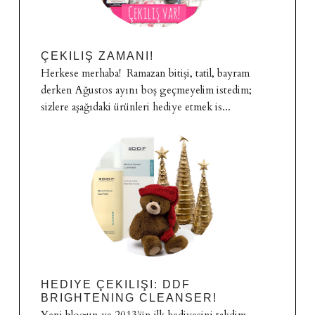
ÇEKILIŞ ZAMANI!
Herkese merhaba! Ramazan bitişi, tatil, bayram
derken Ağustos ayını boş geçmeyelim istedim;
sizlere aşağıdaki ürünleri hediye etmek is...
HEDIYE ÇEKILIŞI: DDF
BRIGHTENING CLEANSER!
Yeni blogun ve 2013'ün ilk hediyesini takdim