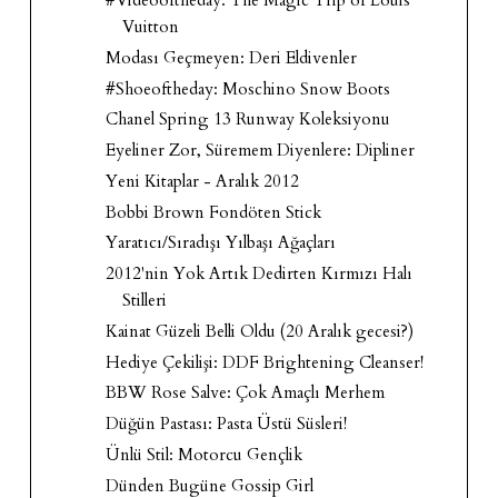
#Videooftheday: The Magic Trip of Louis
Vuitton
Modası Geçmeyen: Deri Eldivenler
#Shoeoftheday: Moschino Snow Boots
Chanel Spring 13 Runway Koleksiyonu
Eyeliner Zor, Süremem Diyenlere: Dipliner
Yeni Kitaplar - Aralık 2012
Bobbi Brown Fondöten Stick
Yaratıcı/Sıradışı Yılbaşı Ağaçları
2012'nin Yok Artık Dedirten Kırmızı Halı
Stilleri
Kainat Güzeli Belli Oldu (20 Aralık gecesi?)
Hediye Çekilişi: DDF Brightening Cleanser!
BBW Rose Salve: Çok Amaçlı Merhem
Düğün Pastası: Pasta Üstü Süsleri!
Ünlü Stil: Motorcu Gençlik
Dünden Bugüne Gossip Girl