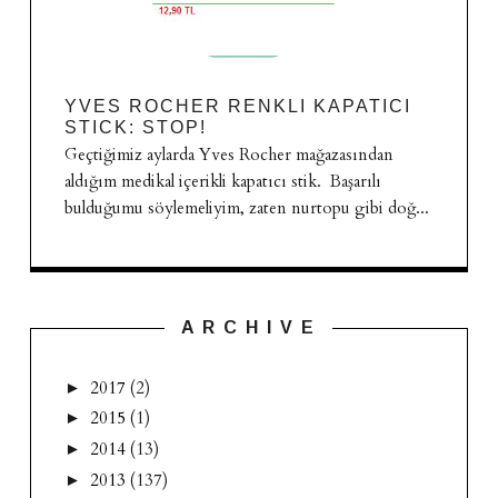
YVES ROCHER RENKLI KAPATICI
STICK: STOP!
Geçtiğimiz aylarda Yves Rocher mağazasından
aldığım medikal içerikli kapatıcı stik. Başarılı
bulduğumu söylemeliyim, zaten nurtopu gibi doğ...
A R C H I V E
2017
(2)
►
2015
(1)
►
2014
(13)
►
2013
(137)
►