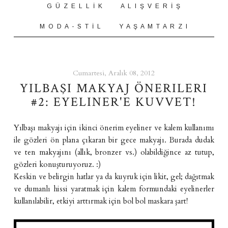
G Ü Z E L L İ K
A L I Ş V E R İ Ş
M O D A - S T İ L
Y A Ş A M T A R Z I
Cumartesi, Aralık 08, 2012
YILBAŞI MAKYAJ ÖNERILERI
#2: EYELINER'E KUVVET!
Yılbaşı makyajı için ikinci önerim eyeliner ve kalem kullanımı
ile gözleri ön plana çıkaran bir gece makyajı. Burada dudak
ve ten makyajını (allık, bronzer vs.) olabildiğince az tutup,
gözleri konuşturuyoruz. :)
Keskin ve belirgin hatlar ya da kuyruk için likit, gel; dağıtmak
ve dumanlı hissi yaratmak için kalem formundaki eyelinerler
kullanılabilir, etkiyi arttırmak için bol bol maskara şart!