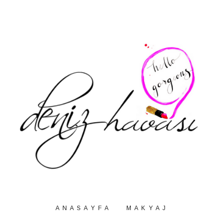
A N A S A Y F A
M A K Y A J