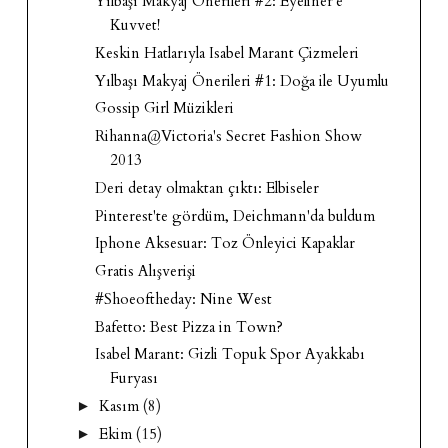
Yılbaşı Makyaj Önerileri #2: Eyeliner'e
Kuvvet!
Keskin Hatlarıyla Isabel Marant Çizmeleri
Yılbaşı Makyaj Önerileri #1: Doğa ile Uyumlu
Gossip Girl Müzikleri
Rihanna@Victoria's Secret Fashion Show
2013
Deri detay olmaktan çıktı: Elbiseler
Pinterest'te gördüm, Deichmann'da buldum
Iphone Aksesuar: Toz Önleyici Kapaklar
Gratis Alışverişi
#Shoeoftheday: Nine West
Bafetto: Best Pizza in Town?
Isabel Marant: Gizli Topuk Spor Ayakkabı
Furyası
Kasım
(8)
►
Ekim
(15)
►