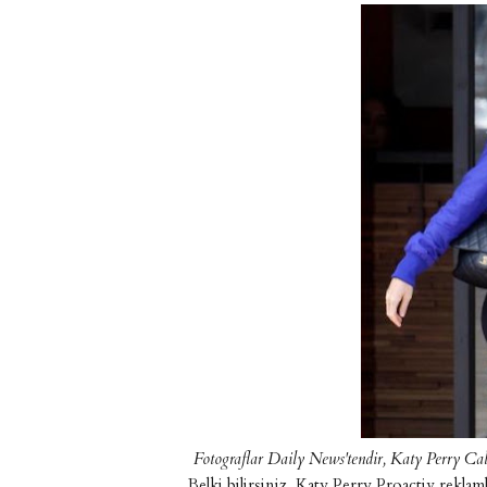
Fotograflar Daily News'tendir, Katy Perry Cal
Belki bilirsiniz, Katy Perry Proactiv reklam