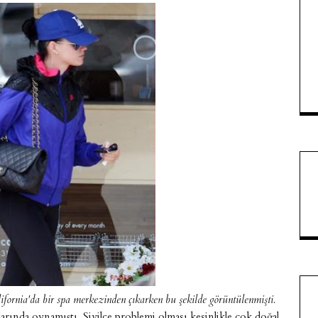
ifornia'da bir spa merkezinden çıkarken bu şekilde görüntülenmişti.
larında oynamıştı. Sivilce problemi olması kesinlikle çok doğal