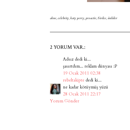
akne
,
celebrity
,
katy perry
,
proactiv
,
Sivilce
,
ünlüler
2 YORUM VAR.:
Adsız dedi ki...
şasırtdım... reklam dünyası :P
19 Ocak 2011 02:38
rebeltakipte
dedi ki...
ne kadar kötüymüş yüzü
28 Ocak 2011 22:17
Yorum Gönder