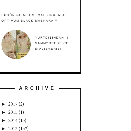
BUGÜN NE ALDIM: MAC OPULASH
OPTIMUM BLACK MASKARA ♡
YURTDIŞINDAN ||
SAMMYDRESS.CO
M ALIŞVERIŞI
A R C H I V E
2017
(2)
►
2015
(1)
►
2014
(13)
►
2013
(137)
►