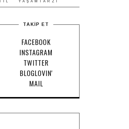
T İ L
Y A Ş A M T A R Z I
TAKİP ET
FACEBOOK
INSTAGRAM
TWITTER
BLOGLOVIN'
MAIL