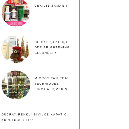
ÇEKILIŞ ZAMANI!
HEDIYE ÇEKILIŞI:
DDF BRIGHTENING
CLEANSER!
MIGROS'TAN REAL
TECHNIQUES
FIRÇA ALIŞVERIŞI
DUCRAY RENKLI SIVILCE KAPATICI
KURUTUCU STIK!