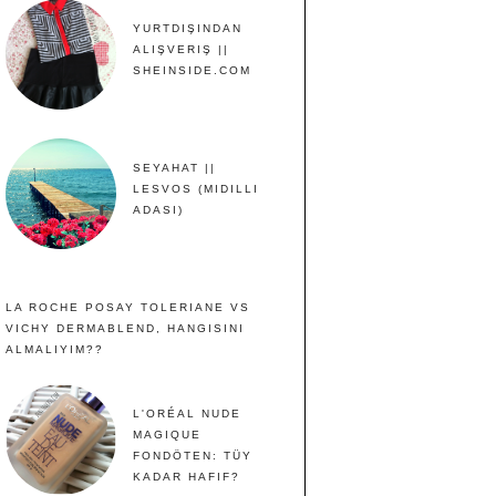
YURTDIŞINDAN
ALIŞVERIŞ ||
SHEINSIDE.COM
SEYAHAT ||
LESVOS (MIDILLI
ADASI)
LA ROCHE POSAY TOLERIANE VS
VICHY DERMABLEND, HANGISINI
ALMALIYIM??
L'ORÉAL NUDE
MAGIQUE
FONDÖTEN: TÜY
KADAR HAFIF?