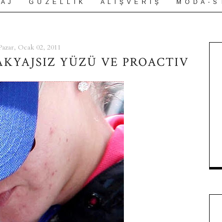
 A J
G Ü Z E L L İ K
A L I Ş V E R İ Ş
M O D A - S 
Pazar, Ocak 02, 2011
AKYAJSIZ YÜZÜ VE PROACTIV