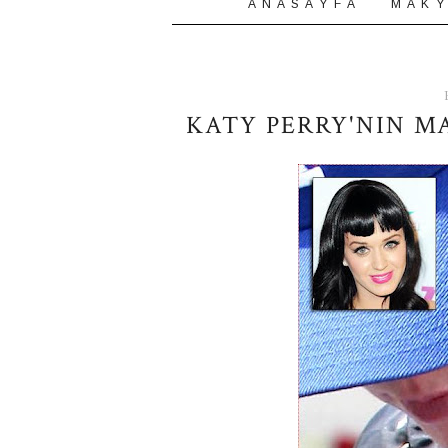
A N A S A Y F A
M A K Y
KATY PERRY'NIN M