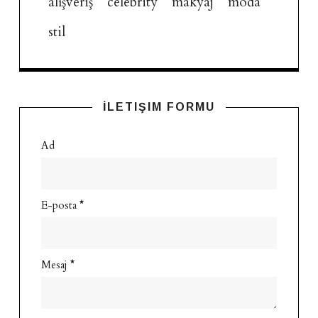
alışveriş
celebrity
makyaj
moda
stil
İLETIŞIM FORMU
Ad
E-posta
*
Mesaj
*