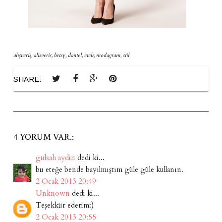
alışveriş
,
alisveris
,
betsy
,
dantel
,
etek
,
modagram
,
stil
SHARE:
4 YORUM VAR.:
gulsah aydin
dedi ki...
bu eteğe bende bayılmıştım güle güle kullanın.
2 Ocak 2013 20:49
Unknown
dedi ki...
Teşekkür ederim:)
2 Ocak 2013 20:55