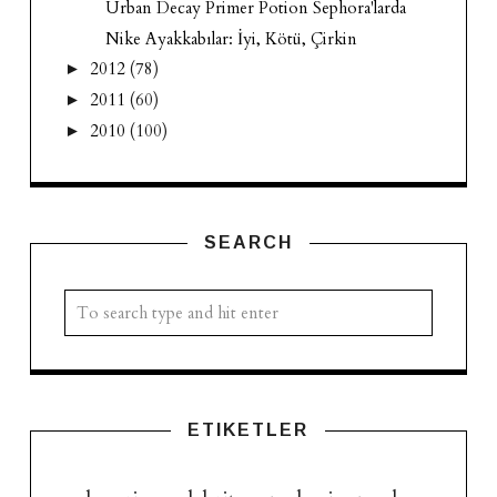
Urban Decay Primer Potion Sephora'larda
Nike Ayakkabılar: İyi, Kötü, Çirkin
2012
(78)
►
2011
(60)
►
2010
(100)
►
SEARCH
ETIKETLER