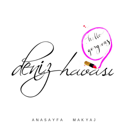
A N A S A Y F A
M A K Y A J