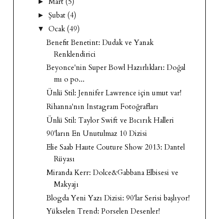
Mart
(5)
►
Şubat
(4)
►
Ocak
(49)
▼
Benefit Benetint: Dudak ve Yanak
Renklendirici
Beyonce'nin Super Bowl Hazırlıkları: Doğal
mı o po...
Ünlü Stil: Jennifer Lawrence için umut var!
Rihanna'nın Instagram Fotoğrafları
Ünlü Stil: Taylor Swift ve Bıcırık Halleri
90'ların En Unutulmaz 10 Dizisi
Elie Saab Haute Couture Show 2013: Dantel
Rüyası
Miranda Kerr: Dolce&Gabbana Elbisesi ve
Makyajı
Blogda Yeni Yazı Dizisi: 90'lar Serisi başlıyor!
Yükselen Trend: Porselen Desenler!