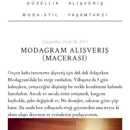
G Ü Z E L L İ K
A L I Ş V E R İ Ş
M O D A - S T İ L
Y A Ş A M T A R Z I
Çarşamba, Ocak 02, 2013
MODAGRAM ALIŞVERIŞ
(MACERASI)
Geçen hafta internette alışveriş için deli deli dolaşırken
Modagram'daki bu eteğe rastladım. Yılbaşına da 5 gün
kalmışken, yetişeceğini düşünüp bu etekle kombinimi kafamda
hazırladım. Ancak ve ancak; ürün yetişmedi, kargom
kayboldu, şube değiştirdi vs. Ne demişler, sakınan göze çöp
batar. Bu arada ben yılbaşında eteği giyemedim ama neyse ki
elime ulaştı diyorum ve resimlerini paylaşıyorum.