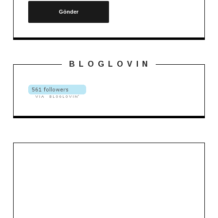
B L O G L O V I N