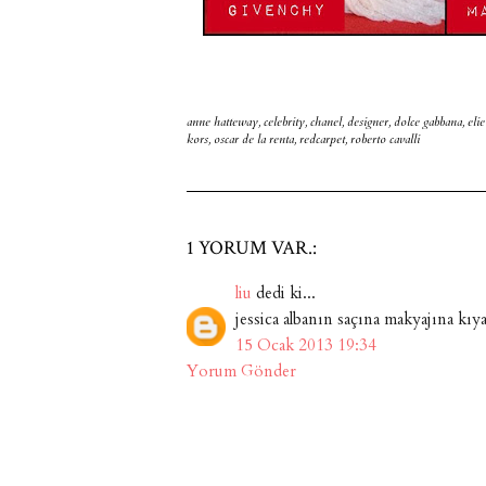
anne hatteway
,
celebrity
,
chanel
,
designer
,
dolce gabbana
,
elie
kors
,
oscar de la renta
,
redcarpet
,
roberto cavalli
1 YORUM VAR.:
liu
dedi ki...
jessica albanın saçına makyajına kıya
15 Ocak 2013 19:34
Yorum Gönder