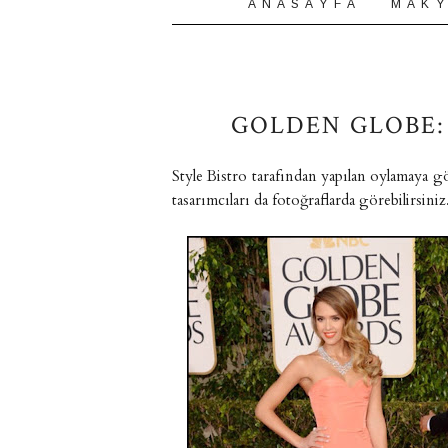
A N A S A Y F A
M A K Y
GOLDEN GLOBE: 
Style Bistro tarafından yapılan oylamaya g
tasarımcıları da fotoğraflarda görebilirsiniz