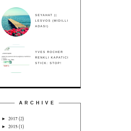
SEYAHAT ||
LESVOS (MIDILLI
ADASI)
YVES ROCHER
RENKLI KAPATICI
STICK: STOP!
A R C H I V E
2017
(2)
►
2015
(1)
►