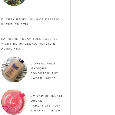
DUCRAY RENKLI SIVILCE KAPATICI
KURUTUCU STIK!
LA ROCHE POSAY TOLERIANE VS
VICHY DERMABLEND, HANGISINI
ALMALIYIM??
L'ORÉAL NUDE
MAGIQUE
FONDÖTEN: TÜY
KADAR HAFIF?
EV YAPIMI RENKLI
DUDAK
PARLATICISI (DIY
TINTED LIP BALM)