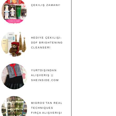
ÇEKILIŞ ZAMANI!
HEDIYE ÇEKILIŞI:
DDF BRIGHTENING
CLEANSER!
YURTDIŞINDAN
ALIŞVERIŞ ||
SHEINSIDE.COM
MIGROS'TAN REAL
TECHNIQUES
FIRÇA ALIŞVERIŞI