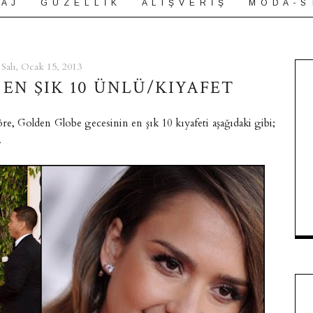
 A J
G Ü Z E L L İ K
A L I Ş V E R İ Ş
M O D A - S 
Salı, Ocak 15, 2013
EN ŞIK 10 ÜNLÜ/KIYAFET
öre, Golden Globe gecesinin en şık 10 kıyafeti aşağıdaki gibi;
.