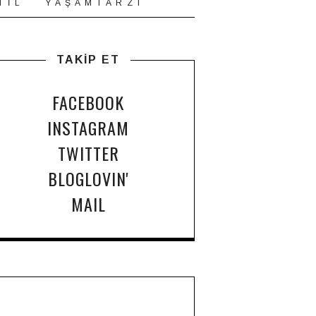
T İ L
Y A Ş A M T A R Z I
TAKİP ET
FACEBOOK
INSTAGRAM
TWITTER
BLOGLOVIN'
MAIL