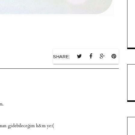
SHARE:
m.
aman gidebileceğim h&m ye:(