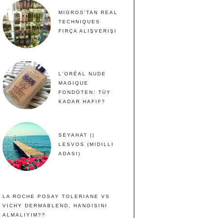
MIGROS'TAN REAL
TECHNIQUES
FIRÇA ALIŞVERIŞI
L'ORÉAL NUDE
MAGIQUE
FONDÖTEN: TÜY
KADAR HAFIF?
SEYAHAT ||
LESVOS (MIDILLI
ADASI)
LA ROCHE POSAY TOLERIANE VS
VICHY DERMABLEND, HANGISINI
ALMALIYIM??