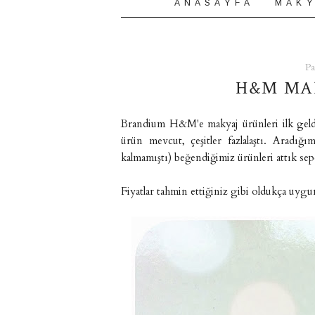
A N A S A Y F A
M A K Y
Pa
H&M MA
Brandium H&M'e makyaj ürünleri ilk geldi
ürün mevcut, çeşitler fazlalaştı. Aradı
kalmamıştı) beğendiğimiz ürünleri attık sep
Fiyatlar tahmin ettiğiniz gibi oldukça uyg