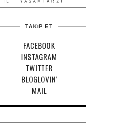
T İ L
Y A Ş A M T A R Z I
TAKİP ET
FACEBOOK
INSTAGRAM
TWITTER
BLOGLOVIN'
MAIL