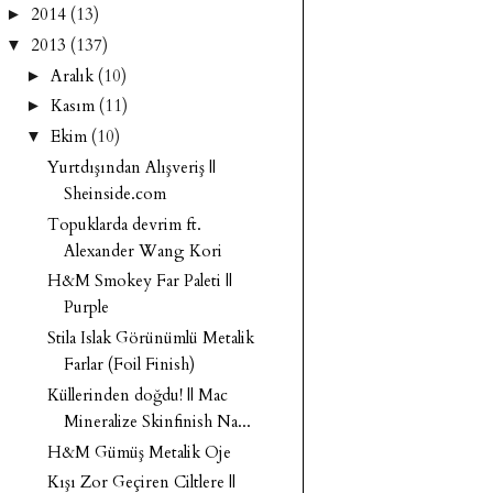
2014
(13)
►
2013
(137)
▼
Aralık
(10)
►
Kasım
(11)
►
Ekim
(10)
▼
Yurtdışından Alışveriş ||
Sheinside.com
Topuklarda devrim ft.
Alexander Wang Kori
H&M Smokey Far Paleti ||
Purple
Stila Islak Görünümlü Metalik
Farlar (Foil Finish)
Küllerinden doğdu! || Mac
Mineralize Skinfinish Na...
H&M Gümüş Metalik Oje
Kışı Zor Geçiren Ciltlere ||