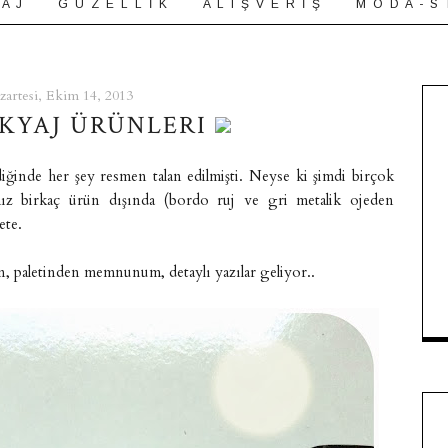
 A J
G Ü Z E L L İ K
A L I Ş V E R İ Ş
M O D A - S 
zartesi, Ekim 14, 2013
KYAJ ÜRÜNLERI
ğinde her şey resmen talan edilmişti. Neyse ki şimdi birçok
ğımız birkaç ürün dışında (bordo ruj ve gri metalik ojeden
ete.
un, paletinden memnunum, detaylı yazılar geliyor..