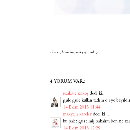
alisveris
,
h&m
,
hm
,
makyaj
,
smokey
4 YORUM VAR.:
мaᖱaмe кoкoş
dedi ki...
güle güle kullan tatlım ojeye bayıldı
14 Ekim 2013 11:44
makyajlı kareler
dedi ki...
bu palet güzelmiş bakalım ben ne z
14 Ekim 2013 12:29