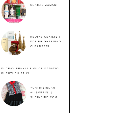
ÇEKILIŞ ZAMANI!
HEDIYE ÇEKILIŞI:
DDF BRIGHTENING
CLEANSER!
DUCRAY RENKLI SIVILCE KAPATICI
KURUTUCU STIK!
YURTDIŞINDAN
ALIŞVERIŞ ||
SHEINSIDE.COM