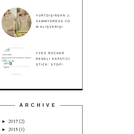
YURTDIŞINDAN ||
SAMMYDRESS.CO
M ALIŞVERIŞI
YVES ROCHER
RENKLI KAPATICI
STICK: STOP!
A R C H I V E
2017
(2)
►
2015
(1)
►