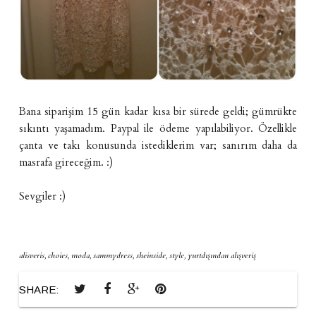
Bana siparişim 15 gün kadar kısa bir sürede geldi; gümrükte
sıkıntı yaşamadım. Paypal ile ödeme yapılabiliyor. Özellikle
çanta ve takı konusunda istediklerim var; sanırım daha da
masrafa gireceğim. :)
Sevgiler :)
alisveris
,
choies
,
moda
,
sammydress
,
sheinside
,
style
,
yurtdışından alışveriş
SHARE: