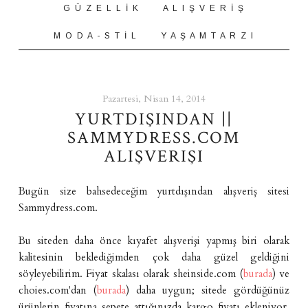
G Ü Z E L L İ K
A L I Ş V E R İ Ş
M O D A - S T İ L
Y A Ş A M T A R Z I
Pazartesi, Nisan 14, 2014
YURTDIŞINDAN ||
SAMMYDRESS.COM
ALIŞVERIŞI
Bugün size bahsedeceğim yurtdışından alışveriş sitesi
Sammydress.com.
Bu siteden daha önce kıyafet alışverişi yapmış biri olarak
kalitesinin beklediğimden çok daha güzel geldiğini
söyleyebilirim. Fiyat skalası olarak sheinside.com (
burada
) ve
choies.com'dan (
burada
) daha uygun; sitede gördüğünüz
ürünlerin fiyatına sepete attığınızda kargo fiyatı ekleniyor.