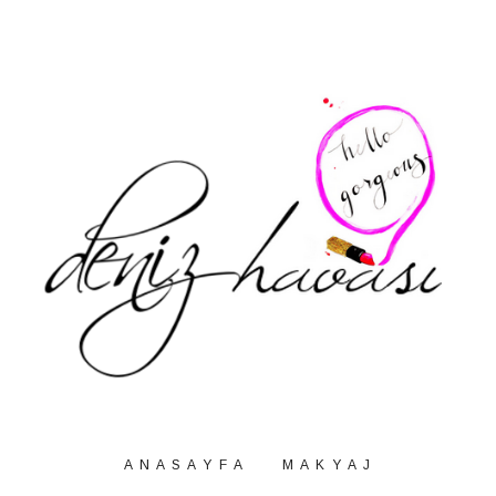
A N A S A Y F A
M A K Y A J