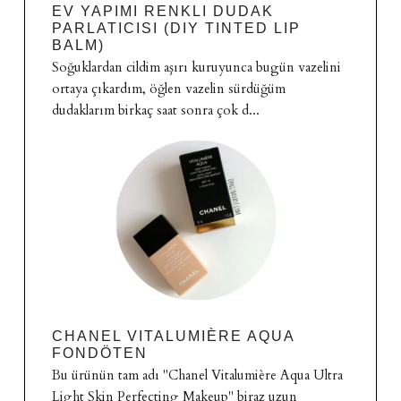
EV YAPIMI RENKLI DUDAK
PARLATICISI (DIY TINTED LIP
BALM)
Soğuklardan cildim aşırı kuruyunca bugün vazelini
ortaya çıkardım, öğlen vazelin sürdüğüm
dudaklarım birkaç saat sonra çok d...
CHANEL VITALUMIÈRE AQUA
FONDÖTEN
Bu ürünün tam adı "Chanel Vitalumière Aqua Ultra
Light Skin Perfecting Makeup" biraz uzun