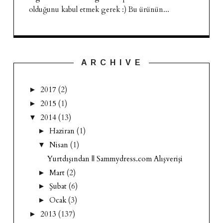
olduğunu kabul etmek gerek :) Bu ürünün...
A R C H I V E
2017
(2)
►
2015
(1)
►
2014
(13)
▼
Haziran
(1)
►
Nisan
(1)
▼
Yurtdışından || Sammydress.com Alışverişi
Mart
(2)
►
Şubat
(6)
►
Ocak
(3)
►
2013
(137)
►