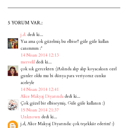
5 YORUM VAR.:
j.d.
dedi ki...
Yaa ama çok güzelmiş bu elbise!! güle güle kullan
canımmm :*
14 Nisan 2014 12:13
mervelil
dedi ki...
çok sık gercekten :)Aslında alıp alıp koyacaksın ozel
gunler oldu mu bi dünya para veriyoruz cunku
aceleyle
14 Nisan 2014 12:41
Alice Makyaj Diyarında
dedi ki...
Çok güzel bir elbiseymiş. Güle güle kullanın :)
15 Nisan 2014 21:37
Unknown
dedi ki...
j.d, Alice Makyaj Diyarında: çok teşekkür ederim! :)