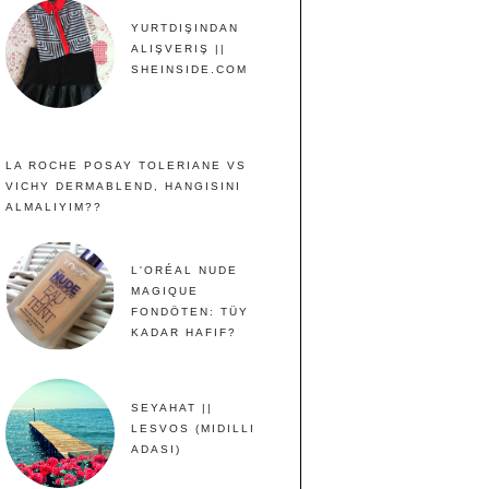
YURTDIŞINDAN
ALIŞVERIŞ ||
SHEINSIDE.COM
LA ROCHE POSAY TOLERIANE VS
VICHY DERMABLEND, HANGISINI
ALMALIYIM??
L'ORÉAL NUDE
MAGIQUE
FONDÖTEN: TÜY
KADAR HAFIF?
SEYAHAT ||
LESVOS (MIDILLI
ADASI)