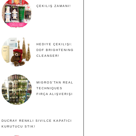
ÇEKILIŞ ZAMANI!
HEDIYE ÇEKILIŞI:
DDF BRIGHTENING
CLEANSER!
MIGROS'TAN REAL
TECHNIQUES
FIRÇA ALIŞVERIŞI
DUCRAY RENKLI SIVILCE KAPATICI
KURUTUCU STIK!