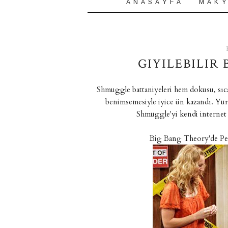
A N A S A Y F A
M A K Y
GIYILEBILIR
Shmuggle battaniyeleri hem dokusu, sıc
benimsemesiyle iyice ün kazandı. Yurt
Shmuggle'yi kendi internet s
Big Bang Theory'de Pe