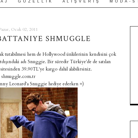
 A J
G Ü Z E L L İ K
A L I Ş V E R İ Ş
M O D A - S 
Pazar, Ocak 02, 2011
 BATTANIYE SHMUGGLE
ak tutabilmesi hem de Hollywood ünlülerinin kendisini çok
dışındaki adı Snuggie. Bir süredir Türkiye'de de satılan
itesinden 39.90TL'ye kargo dahil alabilirsiniz.
shmuggle.com.tr
nny Leonard'a Snuggie hediye ederken =)