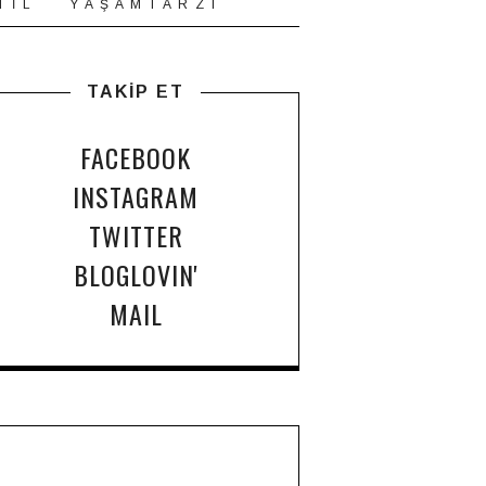
T İ L
Y A Ş A M T A R Z I
TAKİP ET
FACEBOOK
INSTAGRAM
TWITTER
BLOGLOVIN'
MAIL