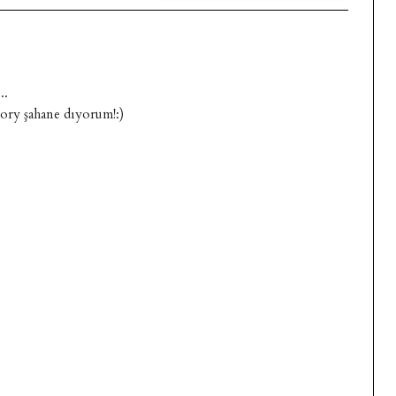
..
ry şahane dıyorum!:)