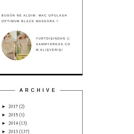
BUGÜN NE ALDIM: MAC OPULASH
OPTIMUM BLACK MASKARA ♡
YURTDIŞINDAN ||
SAMMYDRESS.CO
M ALIŞVERIŞI
A R C H I V E
2017
(2)
►
2015
(1)
►
2014
(13)
►
2013
(137)
►