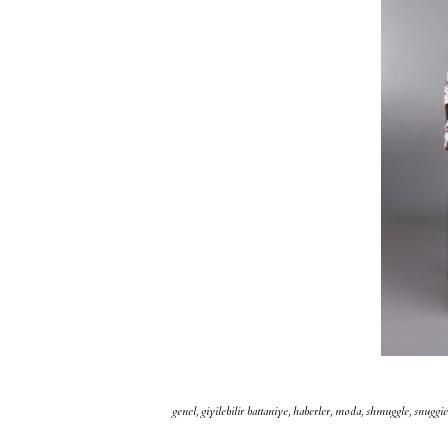
genel
,
giyilebilir battaniye
,
haberler
,
moda
,
shmuggle
,
snuggie