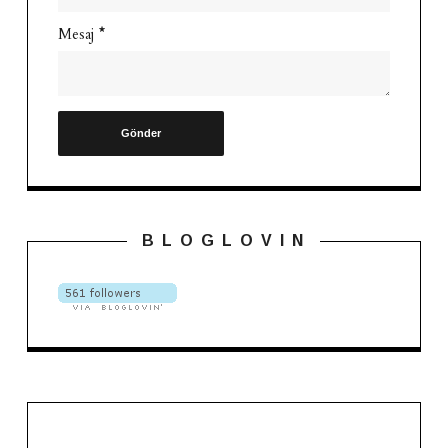
Mesaj
*
B L O G L O V I N