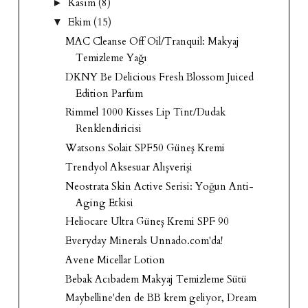
Kasım
(8)
►
Ekim
(15)
▼
MAC Cleanse Off Oil/Tranquil: Makyaj
Temizleme Yağı
DKNY Be Delicious Fresh Blossom Juiced
Edition Parfum
Rimmel 1000 Kisses Lip Tint/Dudak
Renklendiricisi
Watsons Solait SPF50 Güneş Kremi
Trendyol Aksesuar Alışverişi
Neostrata Skin Active Serisi: Yoğun Anti-
Aging Etkisi
Heliocare Ultra Güneş Kremi SPF 90
Everyday Minerals Unnado.com'da!
Avene Micellar Lotion
Bebak Acıbadem Makyaj Temizleme Sütü
Maybelline'den de BB krem geliyor, Dream