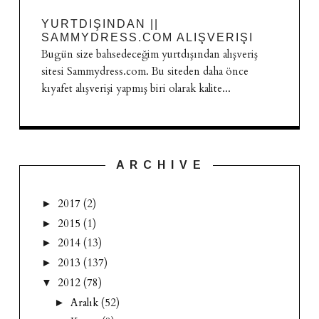
YURTDIŞINDAN ||
SAMMYDRESS.COM ALIŞVERIŞI
Bugün size bahsedeceğim yurtdışından alışveriş
sitesi Sammydress.com. Bu siteden daha önce
kıyafet alışverişi yapmış biri olarak kalite...
A R C H I V E
2017
(2)
►
2015
(1)
►
2014
(13)
►
2013
(137)
►
2012
(78)
▼
Aralık
(52)
►