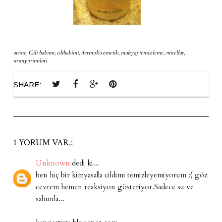
avene
,
Cilt bakımı
,
ciltbakimi
,
dermokozmetik
,
makyaj temizleme
,
micellar
,
urunyorumlari
SHARE:
1 YORUM VAR.:
Unknown
dedi ki...
ben hiç bir kimyasalla cildimi temizleyemiyorum :( göz
cevrem hemen reaksiyon gösteriyor.Sadece su ve
sabunla...