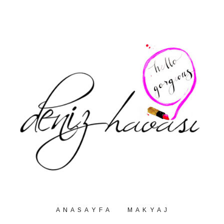
A N A S A Y F A
M A K Y A J