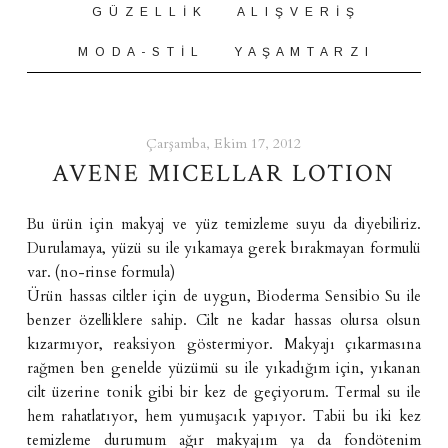
G Ü Z E L L İ K
A L I Ş V E R İ Ş
M O D A - S T İ L
Y A Ş A M T A R Z I
Çarşamba, Ekim 17, 2012
AVENE MICELLAR LOTION
Bu ürün için makyaj ve yüz temizleme suyu da diyebiliriz.
Durulamaya, yüzü su ile yıkamaya gerek bırakmayan formulü
var. (no-rinse formula)
Ürün hassas ciltler için de uygun, Bioderma Sensibio Su ile
benzer özelliklere sahip. Cilt ne kadar hassas olursa olsun
kızarmıyor, reaksiyon göstermiyor. Makyajı çıkarmasına
rağmen ben genelde yüzümü su ile yıkadığım için, yıkanan
cilt üzerine tonik gibi bir kez de geçiyorum. Termal su ile
hem rahatlatıyor, hem yumuşacık yapıyor. Tabii bu iki kez
temizleme durumum ağır makyajım ya da fondötenim