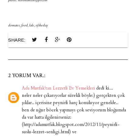
photos: bistromama.blogspot.com
domates
,
food
,
lale
,
oftheday
SHARE:
2 YORUM VAR.:
Ada Mutfak'tan Lezzetli Ev Yemekleri
dedi ki...
neler neler çıkarıyorlar sürekli böyle:) gerçekten çok
şıklar.. içerisine peynirli harç konuluyor genelde..
ben de uğur böcek yapmayı çok seviyorum bloğumda
da var hatta ilgilenirseniz:
(http://adamutfak.blogspot.com/2012/11/peynirli-
suslu-lezzet-senligi.html) ve