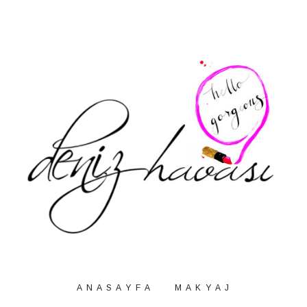
A N A S A Y F A
M A K Y A J