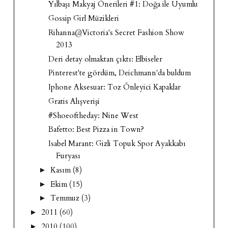
Yılbaşı Makyaj Önerileri #1: Doğa ile Uyumlu
Gossip Girl Müzikleri
Rihanna@Victoria's Secret Fashion Show
2013
Deri detay olmaktan çıktı: Elbiseler
Pinterest'te gördüm, Deichmann'da buldum
Iphone Aksesuar: Toz Önleyici Kapaklar
Gratis Alışverişi
#Shoeoftheday: Nine West
Bafetto: Best Pizza in Town?
Isabel Marant: Gizli Topuk Spor Ayakkabı
Furyası
Kasım
(8)
►
Ekim
(15)
►
Temmuz
(3)
►
2011
(60)
►
2010
(100)
►