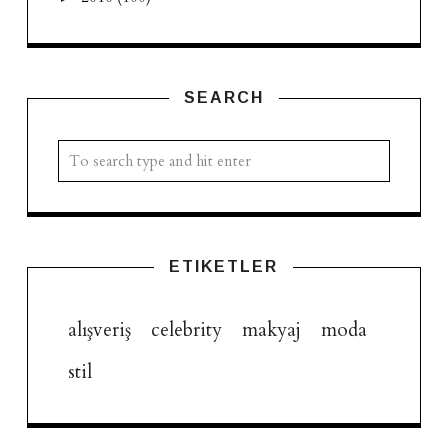
SEARCH
ETIKETLER
alışveriş
celebrity
makyaj
moda
stil