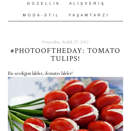
G Ü Z E L L İ K
A L I Ş V E R İ Ş
M O D A - S T İ L
Y A Ş A M T A R Z I
Perşembe, Aralık 27, 2012
#PHOTOOFTHEDAY: TOMATO
TULIPS!
En sevdiğim laleler, domates laleler!