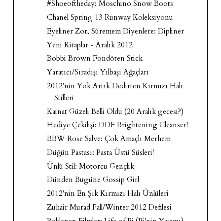
#Shoeoftheday: Moschino Snow Boots
Chanel Spring 13 Runway Koleksiyonu
Eyeliner Zor, Süremem Diyenlere: Dipliner
Yeni Kitaplar - Aralık 2012
Bobbi Brown Fondöten Stick
Yaratıcı/Sıradışı Yılbaşı Ağaçları
2012'nin Yok Artık Dedirten Kırmızı Halı
Stilleri
Kainat Güzeli Belli Oldu (20 Aralık gecesi?)
Hediye Çekilişi: DDF Brightening Cleanser!
BBW Rose Salve: Çok Amaçlı Merhem
Düğün Pastası: Pasta Üstü Süsleri!
Ünlü Stil: Motorcu Gençlik
Dünden Bugüne Gossip Girl
2012'nin En Şık Kırmızı Halı Ünlüleri
Zuhair Murad Fall/Winter 2012 Defilesi
Beklenen Filmler: Life of Pi (Pi'nin Yaşamı)