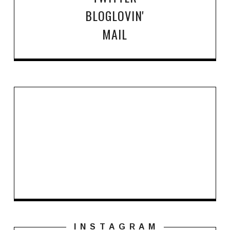
BLOGLOVIN'
MAIL
I N S T A G R A M