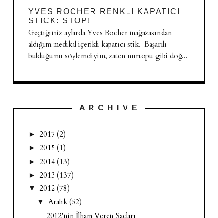
YVES ROCHER RENKLI KAPATICI
STICK: STOP!
Geçtiğimiz aylarda Yves Rocher mağazasından
aldığım medikal içerikli kapatıcı stik. Başarılı
bulduğumu söylemeliyim, zaten nurtopu gibi doğ...
A R C H I V E
2017
(2)
►
2015
(1)
►
2014
(13)
►
2013
(137)
►
2012
(78)
▼
Aralık
(52)
▼
2012'nin İlham Veren Saçları