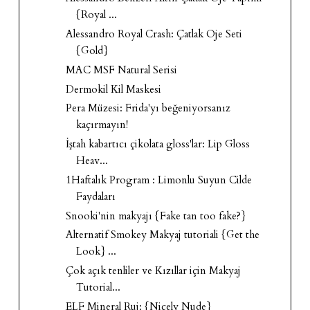
{Royal ...
Alessandro Royal Crash: Çatlak Oje Seti
{Gold}
MAC MSF Natural Serisi
Dermokil Kil Maskesi
Pera Müzesi: Frida'yı beğeniyorsanız
kaçırmayın!
İştah kabartıcı çikolata gloss'lar: Lip Gloss
Heav...
1Haftalık Program : Limonlu Suyun Cilde
Faydaları
Snooki'nin makyajı {Fake tan too fake?}
Alternatif Smokey Makyaj tutoriali {Get the
Look} ...
Çok açık tenliler ve Kızıllar için Makyaj
Tutorial...
ELF Mineral Ruj: {Nicely Nude}