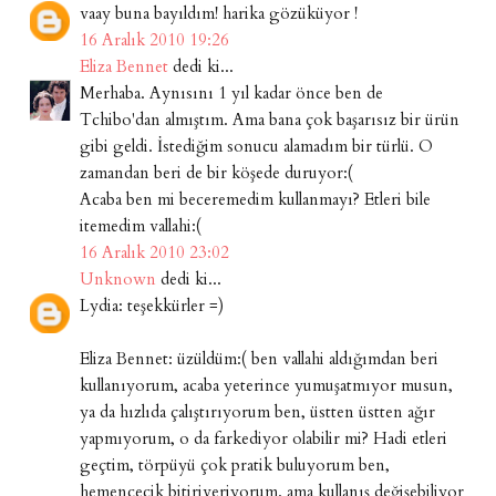
vaay buna bayıldım! harika gözüküyor !
16 Aralık 2010 19:26
Eliza Bennet
dedi ki...
Merhaba. Aynısını 1 yıl kadar önce ben de
Tchibo'dan almıştım. Ama bana çok başarısız bir ürün
gibi geldi. İstediğim sonucu alamadım bir türlü. O
zamandan beri de bir köşede duruyor:(
Acaba ben mi beceremedim kullanmayı? Etleri bile
itemedim vallahi:(
16 Aralık 2010 23:02
Unknown
dedi ki...
Lydia: teşekkürler =)
Eliza Bennet: üzüldüm:( ben vallahi aldığımdan beri
kullanıyorum, acaba yeterince yumuşatmıyor musun,
ya da hızlıda çalıştırıyorum ben, üstten üstten ağır
yapmıyorum, o da farkediyor olabilir mi? Hadi etleri
geçtim, törpüyü çok pratik buluyorum ben,
hemencecik bitiriveriyorum. ama kullanış değişebiliyor