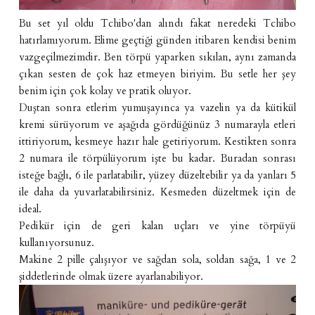
Bu set yıl oldu Tchibo'dan alındı fakat neredeki Tchibo
hatırlamıyorum. Elime geçtiği günden itibaren kendisi benim
vazgeçilmezimdir. Ben törpü yaparken sıkılan, aynı zamanda
çıkan sesten de çok haz etmeyen biriyim. Bu setle her şey
benim için çok kolay ve pratik oluyor.
Duştan sonra etlerim yumuşayınca ya vazelin ya da kütikül
kremi sürüyorum ve aşağıda gördüğünüz 3 numarayla etleri
ittiriyorum, kesmeye hazır hale getiriyorum. Kestikten sonra
2 numara ile törpülüyorum işte bu kadar. Buradan sonrası
isteğe bağlı, 6 ile parlatabilir, yüzey düzeltebilir ya da yanları 5
ile daha da yuvarlatabilirsiniz. Kesmeden düzeltmek için de
ideal.
Pedikür için de geri kalan uçları ve yine törpüyü
kullanıyorsunuz.
Makine 2 pille çalışıyor ve sağdan sola, soldan sağa, 1 ve 2
şiddetlerinde olmak üzere ayarlanabiliyor.