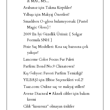
& MAC MS...
Arabanız için Takma Kirpikler!
Yılbaşı için Makyaj Önerileri!
Smashbox O-gloss bulamıyorsak: {Pastel
Magic Gloss} !
2009 En İyi Güzellik Ürünü: { Solgar
Formula SNH }
Pixie Saç Modelleri: Kısa saç bazısına çok
yakışır!
Lancome Color Focus Far Paleti
Parfüm: Bond No.9 Chinatown!
Kış Geliyor: Favori Parfüm Temizliği!
YILBAŞI için Elbise Seçenekleri vol.2!
Taaz.com: Online saç ve makyaj stilleri!
Avene Diacneal ♥ Akneli ciltler için bakım
kremi
Cildi "kusursuz" olmayan ünlüler