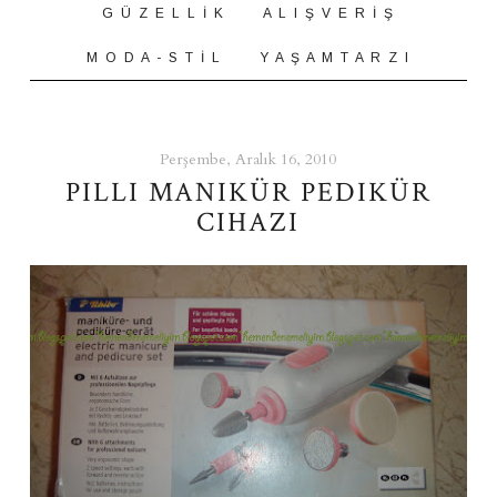
G Ü Z E L L İ K
A L I Ş V E R İ Ş
M O D A - S T İ L
Y A Ş A M T A R Z I
Perşembe, Aralık 16, 2010
PILLI MANIKÜR PEDIKÜR
CIHAZI