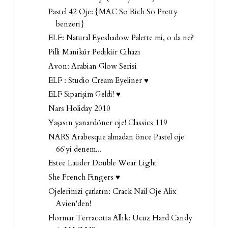
Pastel 42 Oje: {MAC So Rich So Pretty
benzeri}
ELF: Natural Eyeshadow Palette mi, o da ne?
Pilli Manikür Pedikür Cihazı
Avon: Arabian Glow Serisi
ELF : Studio Cream Eyeliner ♥
ELF Siparişim Geldi! ♥
Nars Holiday 2010
Yaşasın yanardöner oje! Classics 119
NARS Arabesque almadan önce Pastel oje
66'yi denem...
Estee Lauder Double Wear Light
She French Fingers ♥
Ojelerinizi çatlatın: Crack Nail Oje Alix
Avien'den!
Flormar Terracotta Allık: Ucuz Hard Candy