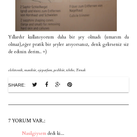
Yıllardır kullanıyorum daha bir şey olmadı (umarım da
olmaz),eğer pratik bir şeyler arıyorsanız, denk gelirseniz siz
de edinin derim.. =)
elektronik
,
manikür
,
ojeparfum
,
pedikür
,
tchibo
,
Tırnak
SHARE:
7 YORUM VAR.:
Nasilgiysem
dedi ki...