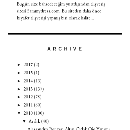
Bugün size bahsedeceğim yurtdışından alışveriş
sitesi Sammydress.com. Bu siteden daha önce
kıyafet alışverişi yapmış biri olarak kalite...
A R C H I V E
2017
(2)
►
2015
(1)
►
2014
(13)
►
2013
(137)
►
2012
(78)
►
2011
(60)
►
2010
(100)
▼
Aralık
(40)
▼
Alessandro Benzeri Altın Çatlak Oje Yapımı