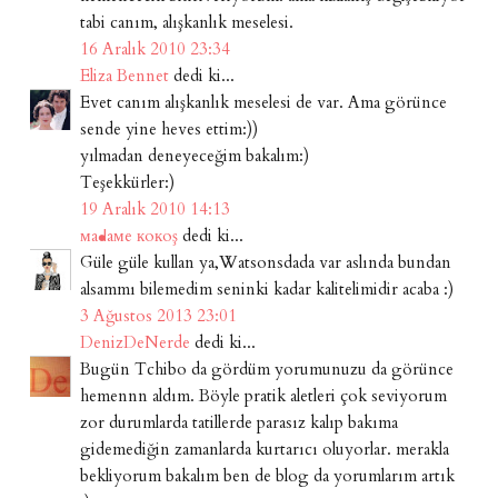
tabi canım, alışkanlık meselesi.
16 Aralık 2010 23:34
Eliza Bennet
dedi ki...
Evet canım alışkanlık meselesi de var. Ama görünce
sende yine heves ettim:))
yılmadan deneyeceğim bakalım:)
Teşekkürler:)
19 Aralık 2010 14:13
мaᖱaмe кoкoş
dedi ki...
Güle güle kullan ya,Watsonsdada var aslında bundan
alsammı bilemedim seninki kadar kalitelimidir acaba :)
3 Ağustos 2013 23:01
DenizDeNerde
dedi ki...
Bugün Tchibo da gördüm yorumunuzu da görünce
hemennn aldım. Böyle pratik aletleri çok seviyorum
zor durumlarda tatillerde parasız kalıp bakıma
gidemediğin zamanlarda kurtarıcı oluyorlar. merakla
bekliyorum bakalım ben de blog da yorumlarım artık