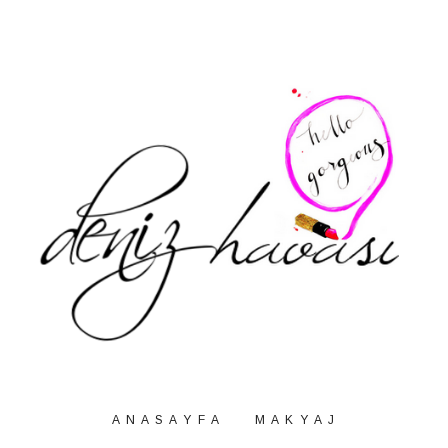
A N A S A Y F A
M A K Y A J