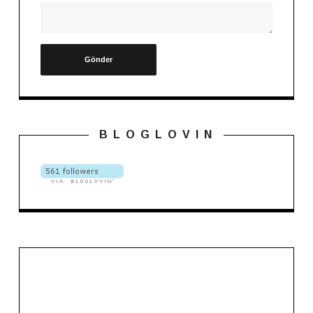
B L O G L O V I N