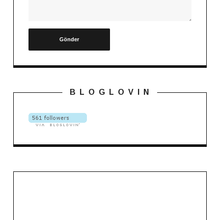
B L O G L O V I N