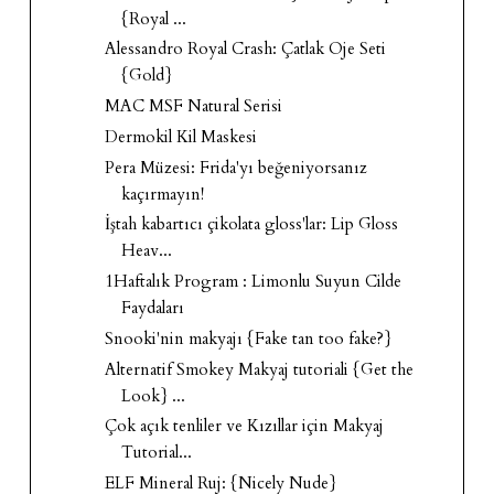
{Royal ...
Alessandro Royal Crash: Çatlak Oje Seti
{Gold}
MAC MSF Natural Serisi
Dermokil Kil Maskesi
Pera Müzesi: Frida'yı beğeniyorsanız
kaçırmayın!
İştah kabartıcı çikolata gloss'lar: Lip Gloss
Heav...
1Haftalık Program : Limonlu Suyun Cilde
Faydaları
Snooki'nin makyajı {Fake tan too fake?}
Alternatif Smokey Makyaj tutoriali {Get the
Look} ...
Çok açık tenliler ve Kızıllar için Makyaj
Tutorial...
ELF Mineral Ruj: {Nicely Nude}