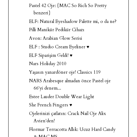
Pastel 42 Oje: {MAC So Rich So Pretty
benzeri}
ELF: Natural Eyeshadow Palette mi, o da ne?
Pilli Manikür Pedikür Cihazı
Avon: Arabian Glow Serisi
ELF : Studio Cream Eyeliner ♥
ELF Siparişim Geldi! ♥
Nars Holiday 2010
Yaşasın yanardöner oje! Classics 119
NARS Arabesque almadan önce Pastel oje
66'yi denem...
Estee Lauder Double Wear Light
She French Fingers ♥
Ojelerinizi çatlatın: Crack Nail Oje Alix
Avien'den!
Flormar Terracotta Allık: Ucuz Hard Candy
& MAC MS...