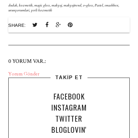
dudak
,
kozmetik
,
magic gloss
,
makyaj
,
makyajtrend
,
o-gloss
,
Pastel
,
smashbox
,
urunyorumlari
,
yerli kozmetik
SHARE:
0 YORUM VAR.:
Yorum Gönder
TAKİP ET
FACEBOOK
INSTAGRAM
TWITTER
BLOGLOVIN'