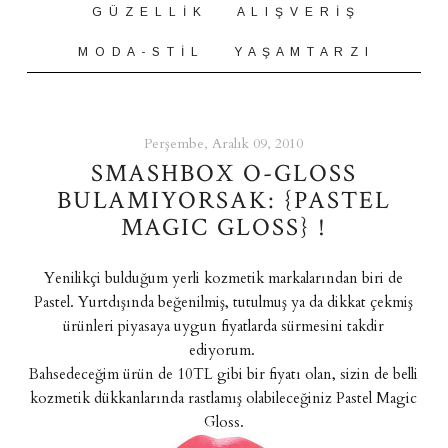
G Ü Z E L L İ K
A L I Ş V E R İ Ş
M O D A - S T İ L
Y A Ş A M T A R Z I
Perşembe, Aralık 09, 2010
SMASHBOX O-GLOSS
BULAMIYORSAK: {PASTEL
MAGIC GLOSS} !
Yenilikçi bulduğum yerli kozmetik markalarından biri de
Pastel. Yurtdışında beğenilmiş, tutulmuş ya da dikkat çekmiş
ürünleri piyasaya uygun fiyatlarda sürmesini takdir
ediyorum.
Bahsedeceğim ürün de 10TL gibi bir fiyatı olan, sizin de belli
kozmetik dükkanlarında rastlamış olabileceğiniz Pastel Magic
Gloss.