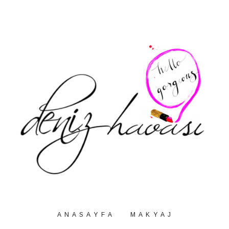
A N A S A Y F A
M A K Y A J