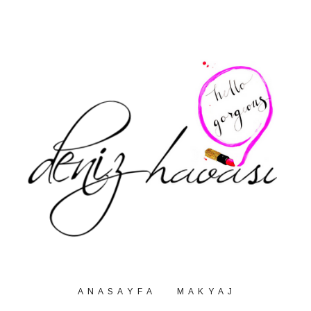
A N A S A Y F A
M A K Y A J