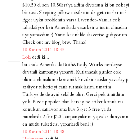
$10.50 di sen 10.50lira'ya aldim diyorsun ki bu cok iyi
bir deal. Sleeping pillow mistlerini de getirmisler mi?
Eger uyku problemin varsa Lavender-Vanilla cok
rahatlatiyor ben Amerikada yasarken o mum olmadan
uyuyamazdim :) Yarin kesinlikle alisverise gidiyorum.
Check out my blog btw. Thanx!
10 Kasım 2011 18:45
Lola
dedi ki...
bu arada Amerika'da Both&Body Works nerdeyse
devamli kampanya yapardi. Kutlanacak gunler cok
olunca eh malum ekonomik krizden satislar yavaslayip
azaliyor tuketiciyi canli tutmak lazim. umarim
Turkiye'de de ayni sekilde olur. Gerci pek umudum
yok. Bizde populer olan hersey ne etiket konulursa
konulsun satiliyor ama buy 3 get 3 free ya da
mumlarda 2 for $20 kampanyalarini yapsalar dunyanin
en mutlu tuketicisi yaparlardi beni :)
10 Kasım 2011 18:48
Unknown
dedi ki...