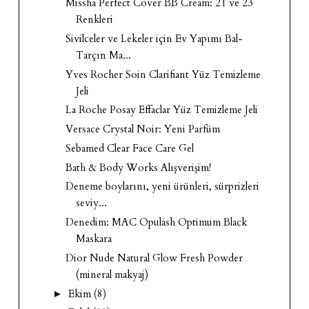
Missha Perfect Cover BB Cream: 21 ve 23
Renkleri
Sivilceler ve Lekeler için Ev Yapımı Bal-
Tarçın Ma...
Yves Rocher Soin Clarifiant Yüz Temizleme
Jeli
La Roche Posay Effaclar Yüz Temizleme Jeli
Versace Crystal Noir: Yeni Parfüm
Sebamed Clear Face Care Gel
Bath & Body Works Alışverişim!
Deneme boylarını, yeni ürünleri, sürprizleri
seviy...
Denedim: MAC Opulash Optimum Black
Maskara
Dior Nude Natural Glow Fresh Powder
(mineral makyaj)
Ekim
(8)
►