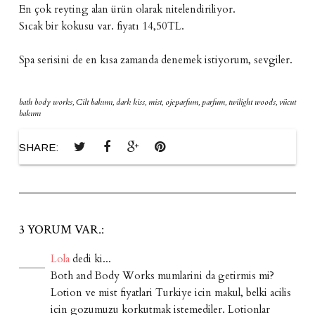
En çok reyting alan ürün olarak nitelendiriliyor.
Sıcak bir kokusu var. fiyatı 14,50TL.
Spa serisini de en kısa zamanda denemek istiyorum, sevgiler.
bath body works
,
Cilt bakımı
,
dark kiss
,
mist
,
ojeparfum
,
parfum
,
twilight woods
,
vücut
bakımı
SHARE:
3 YORUM VAR.:
Lola
dedi ki...
Both and Body Works mumlarini da getirmis mi?
Lotion ve mist fiyatlari Turkiye icin makul, belki acilis
icin gozumuzu korkutmak istemediler. Lotionlar