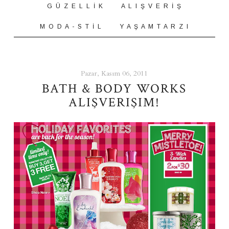
G Ü Z E L L İ K
A L I Ş V E R İ Ş
M O D A - S T İ L
Y A Ş A M T A R Z I
Pazar, Kasım 06, 2011
BATH & BODY WORKS
ALIŞVERIŞIM!