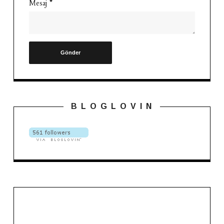
Mesaj
*
B L O G L O V I N