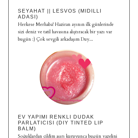
SEYAHAT || LESVOS (MIDILLI
ADASI)
Herkese Merhaba! Haziran ayının ilk günlerinde
sizi deniz ve tatil havasına alıştıracak bir yazı var
bugün :) Çok sevgili arkadaşım Duy...
EV YAPIMI RENKLI DUDAK
PARLATICISI (DIY TINTED LIP
BALM)
Soğuklardan cildim aşırı kuruyunca bugün vazelini