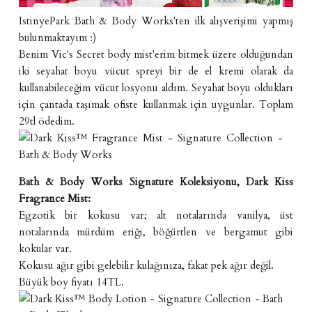
IstinyePark Bath & Body Works'ten ilk alışverişimi yapmış
bulunmaktayım :)
Benim Vic's Secret body mist'erim bitmek üzere olduğundan
iki seyahat boyu vücut spreyi bir de el kremi olarak da
kullanabileceğim vücut losyonu aldım. Seyahat boyu oldukları
için çantada taşımak ofiste kullanmak için uygunlar. Toplam
29tl ödedim.
Bath & Body Works Signature Koleksiyonu, Dark Kiss
Fragrance Mist:
Egzotik bir kokusu var; alt notalarında vanilya, üst
notalarında mürdüm eriği, böğürtlen ve bergamut gibi
kokular var.
Kokusu ağır gibi gelebilir kulağınıza, fakat pek ağır değil.
Büyük boy fiyatı 14TL.