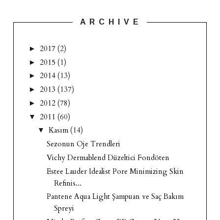
A R C H I V E
2017
(2)
►
2015
(1)
►
2014
(13)
►
2013
(137)
►
2012
(78)
►
2011
(60)
▼
Kasım
(14)
▼
Sezonun Oje Trendleri
Vichy Dermablend Düzeltici Fondöten
Estee Lauder Idealist Pore Minimizing Skin
Refinis...
Pantene Aqua Light Şampuan ve Saç Bakım
Spreyi