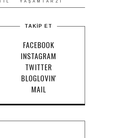
T İ L
Y A Ş A M T A R Z I
TAKİP ET
FACEBOOK
INSTAGRAM
TWITTER
BLOGLOVIN'
MAIL