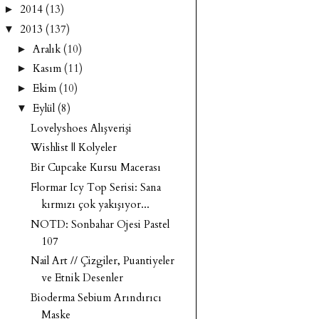
2014
(13)
►
2013
(137)
▼
Aralık
(10)
►
Kasım
(11)
►
Ekim
(10)
►
Eylül
(8)
▼
Lovelyshoes Alışverişi
Wishlist || Kolyeler
Bir Cupcake Kursu Macerası
Flormar Icy Top Serisi: Sana
kırmızı çok yakışıyor...
NOTD: Sonbahar Ojesi Pastel
107
Nail Art // Çizgiler, Puantiyeler
ve Etnik Desenler
Bioderma Sebium Arındırıcı
Maske