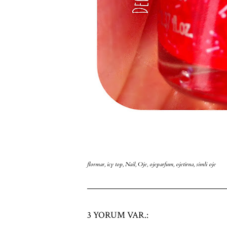
flormar
,
icy top
,
Nail
,
Oje
,
ojeparfum
,
ojetirna
,
simli oje
3 YORUM VAR.: