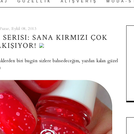
 A J
G Ü Z E L L İ K
A L I Ş V E R İ Ş
M O D A - S 
Pazar, Eylül 08, 2013
SERISI: SANA KIRMIZI ÇOK
AKIŞIYOR!
klerden biri bugün sizlere bahsedeceğim, yazdan kalan güzel
)