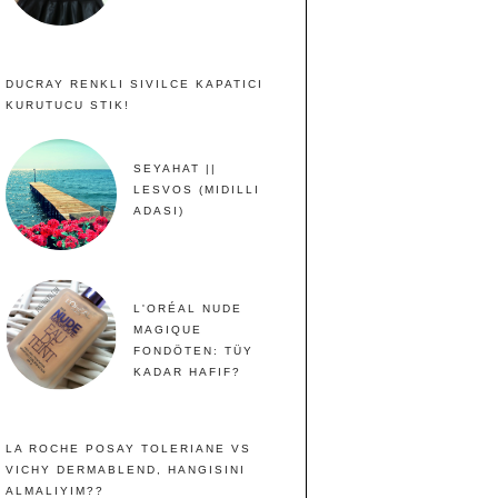
DUCRAY RENKLI SIVILCE KAPATICI
KURUTUCU STIK!
SEYAHAT ||
LESVOS (MIDILLI
ADASI)
L'ORÉAL NUDE
MAGIQUE
FONDÖTEN: TÜY
KADAR HAFIF?
LA ROCHE POSAY TOLERIANE VS
VICHY DERMABLEND, HANGISINI
ALMALIYIM??