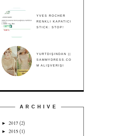
YVES ROCHER
RENKLI KAPATICI
STICK: STOP!
YURTDIŞINDAN ||
SAMMYDRESS.CO
M ALIŞVERIŞI
A R C H I V E
2017
(2)
►
2015
(1)
►