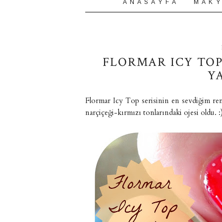
A N A S A Y F A
M A K Y
FLORMAR ICY TOP 
Y
Flormar Icy Top serisinin en sevdiğim ren
narçiçeği-kırmızı tonlarındaki ojesi oldu. :