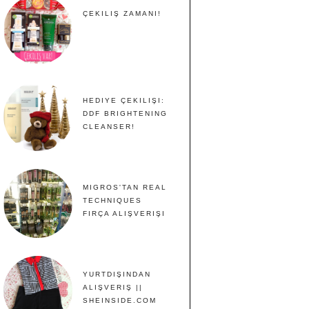
ÇEKILIŞ ZAMANI!
HEDIYE ÇEKILIŞI:
DDF BRIGHTENING
CLEANSER!
MIGROS'TAN REAL
TECHNIQUES
FIRÇA ALIŞVERIŞI
YURTDIŞINDAN
ALIŞVERIŞ ||
SHEINSIDE.COM