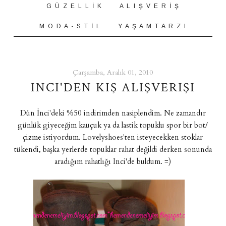
G Ü Z E L L İ K
A L I Ş V E R İ Ş
M O D A - S T İ L
Y A Ş A M T A R Z I
Çarşamba, Aralık 01, 2010
INCI'DEN KIŞ ALIŞVERIŞI
Dün İnci'deki %50 indirimden nasiplendim. Ne zamandır
günlük giyeceğim kauçuk ya da lastik topuklu spor bir bot/
çizme istiyordum. Lovelyshoes'ten isteyecekken stoklar
tükendi, başka yerlerde topuklar rahat değildi derken sonunda
aradığım rahatlığı Inci'de buldum. =)