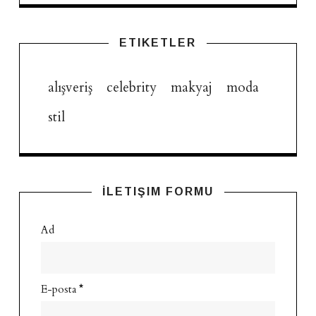
ETIKETLER
alışveriş
celebrity
makyaj
moda
stil
İLETIŞIM FORMU
Ad
E-posta
*