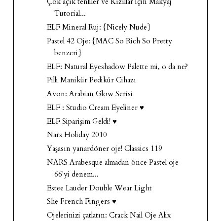
Çok açık tenliler ve Kızıllar için Makyaj
Tutorial...
ELF Mineral Ruj: {Nicely Nude}
Pastel 42 Oje: {MAC So Rich So Pretty
benzeri}
ELF: Natural Eyeshadow Palette mi, o da ne?
Pilli Manikür Pedikür Cihazı
Avon: Arabian Glow Serisi
ELF : Studio Cream Eyeliner ♥
ELF Siparişim Geldi! ♥
Nars Holiday 2010
Yaşasın yanardöner oje! Classics 119
NARS Arabesque almadan önce Pastel oje
66'yi denem...
Estee Lauder Double Wear Light
She French Fingers ♥
Ojelerinizi çatlatın: Crack Nail Oje Alix