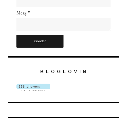
Mesaj
*
B L O G L O V I N