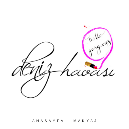
A N A S A Y F A
M A K Y A J