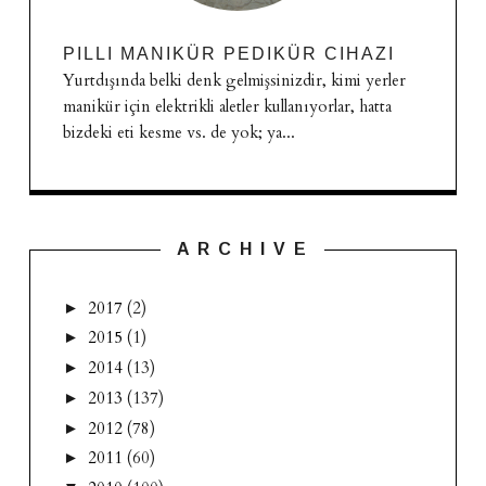
PILLI MANIKÜR PEDIKÜR CIHAZI
Yurtdışında belki denk gelmişsinizdir, kimi yerler
manikür için elektrikli aletler kullanıyorlar, hatta
bizdeki eti kesme vs. de yok; ya...
A R C H I V E
2017
(2)
►
2015
(1)
►
2014
(13)
►
2013
(137)
►
2012
(78)
►
2011
(60)
►