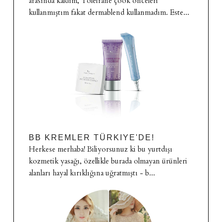
arasında kaldım, Toleirane çook önceleri
kullanmıştım fakat dermablend kullanmadım. Este...
BB KREMLER TÜRKIYE'DE!
Herkese merhaba! Biliyorsunuz ki bu yurtdışı
kozmetik yasağı, özellikle burada olmayan ürünleri
alanları hayal kırıklığına uğratmıştı - b...