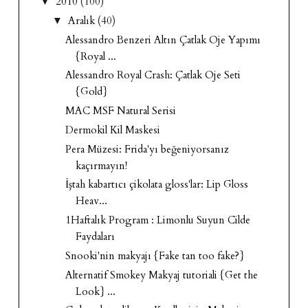
2010
(100)
▼
Aralık
(40)
▼
Alessandro Benzeri Altın Çatlak Oje Yapımı
{Royal ...
Alessandro Royal Crash: Çatlak Oje Seti
{Gold}
MAC MSF Natural Serisi
Dermokil Kil Maskesi
Pera Müzesi: Frida'yı beğeniyorsanız
kaçırmayın!
İştah kabartıcı çikolata gloss'lar: Lip Gloss
Heav...
1Haftalık Program : Limonlu Suyun Cilde
Faydaları
Snooki'nin makyajı {Fake tan too fake?}
Alternatif Smokey Makyaj tutoriali {Get the
Look} ...