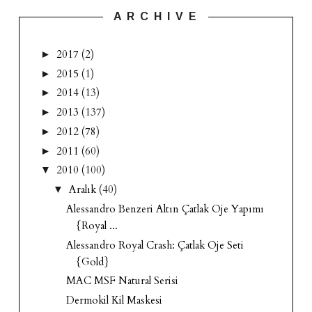
A R C H I V E
2017
(2)
►
2015
(1)
►
2014
(13)
►
2013
(137)
►
2012
(78)
►
2011
(60)
►
2010
(100)
▼
Aralık
(40)
▼
Alessandro Benzeri Altın Çatlak Oje Yapımı
{Royal ...
Alessandro Royal Crash: Çatlak Oje Seti
{Gold}
MAC MSF Natural Serisi
Dermokil Kil Maskesi