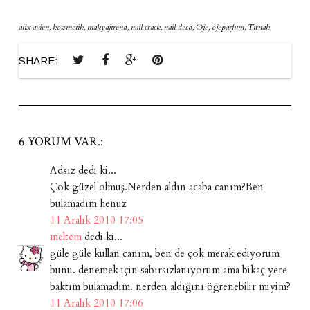
alix avien
,
kozmetik
,
makyajtrend
,
nail crack
,
nail deco
,
Oje
,
ojeparfum
,
Tırnak
SHARE:
6 YORUM VAR.:
Adsız dedi ki...
Çok güzel olmuş.Nerden aldın acaba canım?Ben
bulamadım henüz
11 Aralık 2010 17:05
meltem
dedi ki...
güle güle kullan canım, ben de çok merak ediyorum
bunu. denemek için sabırsızlanıyorum ama bikaç yere
baktım bulamadım. nerden aldığını öğrenebilir miyim?
11 Aralık 2010 17:06