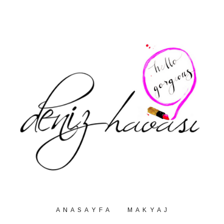
A N A S A Y F A
M A K Y A J