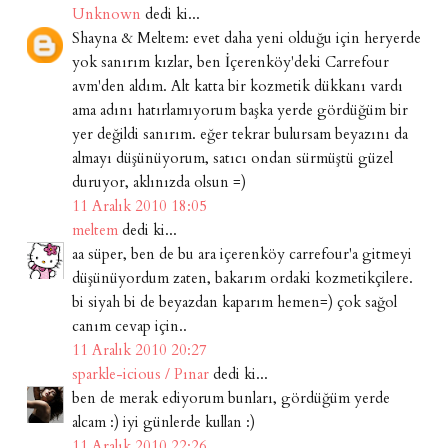
Unknown
dedi ki...
Shayna & Meltem: evet daha yeni olduğu için heryerde
yok sanırım kızlar, ben İçerenköy'deki Carrefour
avm'den aldım. Alt katta bir kozmetik dükkanı vardı
ama adını hatırlamıyorum başka yerde gördüğüm bir
yer değildi sanırım. eğer tekrar bulursam beyazını da
almayı düşünüyorum, satıcı ondan sürmüştü güzel
duruyor, aklınızda olsun =)
11 Aralık 2010 18:05
meltem
dedi ki...
aa süper, ben de bu ara içerenköy carrefour'a gitmeyi
düşünüyordum zaten, bakarım ordaki kozmetikçilere.
bi siyah bi de beyazdan kaparım hemen=) çok sağol
canım cevap için..
11 Aralık 2010 20:27
sparkle-icious / Pınar
dedi ki...
ben de merak ediyorum bunları, gördüğüm yerde
alcam :) iyi günlerde kullan :)
11 Aralık 2010 22:26