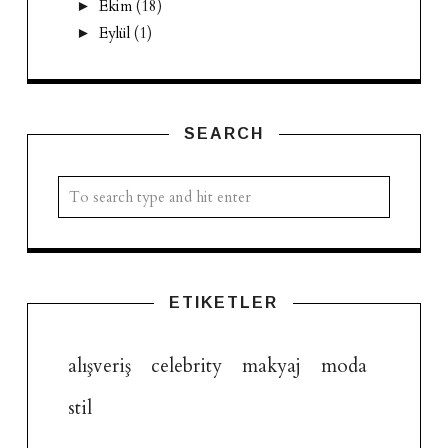
Ekim
(18)
►
Eylül
(1)
►
SEARCH
ETIKETLER
alışveriş
celebrity
makyaj
moda
stil