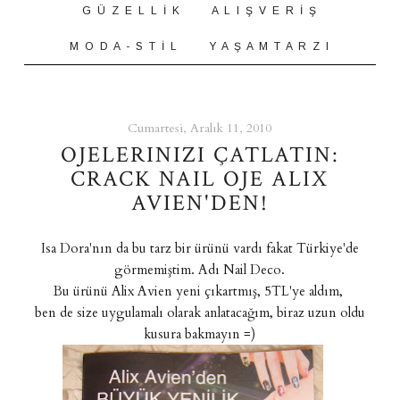
G Ü Z E L L İ K
A L I Ş V E R İ Ş
M O D A - S T İ L
Y A Ş A M T A R Z I
Cumartesi, Aralık 11, 2010
OJELERINIZI ÇATLATIN:
CRACK NAIL OJE ALIX
AVIEN'DEN!
Isa Dora'nın da bu tarz bir ürünü vardı fakat Türkiye'de
görmemiştim. Adı Nail Deco.
Bu ürünü Alix Avien yeni çıkartmış, 5TL'ye aldım,
ben de size uygulamalı olarak anlatacağım, biraz uzun oldu
kusura bakmayın =)