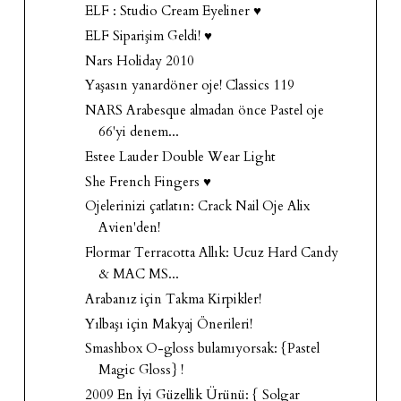
ELF : Studio Cream Eyeliner ♥
ELF Siparişim Geldi! ♥
Nars Holiday 2010
Yaşasın yanardöner oje! Classics 119
NARS Arabesque almadan önce Pastel oje
66'yi denem...
Estee Lauder Double Wear Light
She French Fingers ♥
Ojelerinizi çatlatın: Crack Nail Oje Alix
Avien'den!
Flormar Terracotta Allık: Ucuz Hard Candy
& MAC MS...
Arabanız için Takma Kirpikler!
Yılbaşı için Makyaj Önerileri!
Smashbox O-gloss bulamıyorsak: {Pastel
Magic Gloss} !
2009 En İyi Güzellik Ürünü: { Solgar