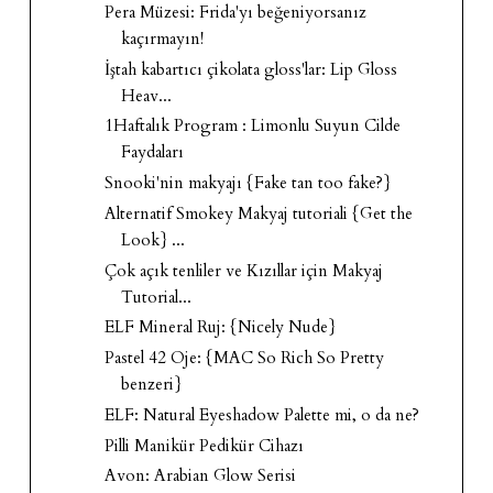
Pera Müzesi: Frida'yı beğeniyorsanız
kaçırmayın!
İştah kabartıcı çikolata gloss'lar: Lip Gloss
Heav...
1Haftalık Program : Limonlu Suyun Cilde
Faydaları
Snooki'nin makyajı {Fake tan too fake?}
Alternatif Smokey Makyaj tutoriali {Get the
Look} ...
Çok açık tenliler ve Kızıllar için Makyaj
Tutorial...
ELF Mineral Ruj: {Nicely Nude}
Pastel 42 Oje: {MAC So Rich So Pretty
benzeri}
ELF: Natural Eyeshadow Palette mi, o da ne?
Pilli Manikür Pedikür Cihazı
Avon: Arabian Glow Serisi