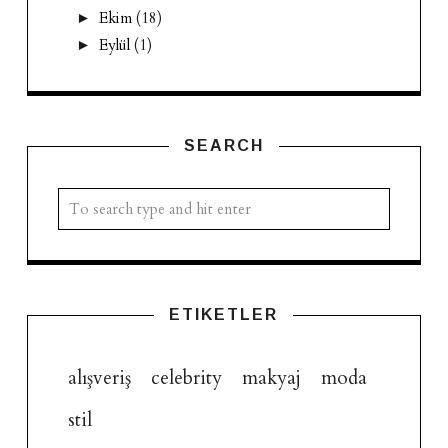
Ekim
(18)
►
Eylül
(1)
►
SEARCH
ETIKETLER
alışveriş
celebrity
makyaj
moda
stil