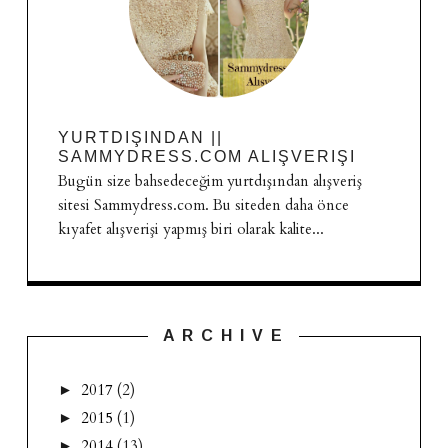
YURTDIŞINDAN ||
SAMMYDRESS.COM ALIŞVERIŞI
Bugün size bahsedeceğim yurtdışından alışveriş
sitesi Sammydress.com. Bu siteden daha önce
kıyafet alışverişi yapmış biri olarak kalite...
A R C H I V E
2017
(2)
►
2015
(1)
►
2014
(13)
►