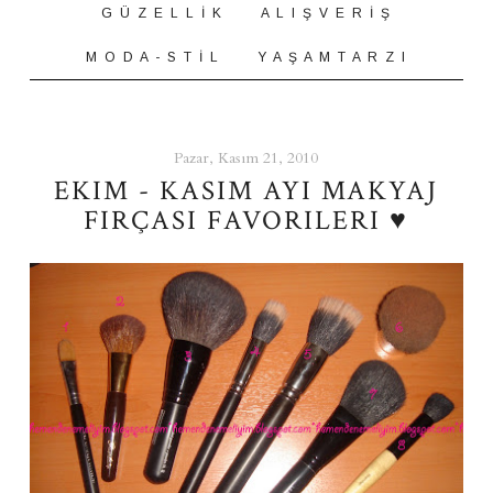
G Ü Z E L L İ K
A L I Ş V E R İ Ş
M O D A - S T İ L
Y A Ş A M T A R Z I
Pazar, Kasım 21, 2010
EKIM - KASIM AYI MAKYAJ
FIRÇASI FAVORILERI ♥