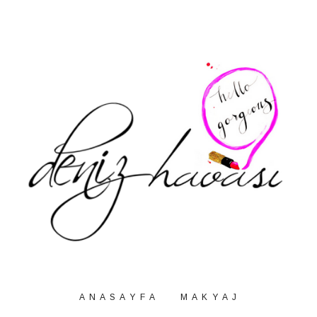
A N A S A Y F A
M A K Y A J