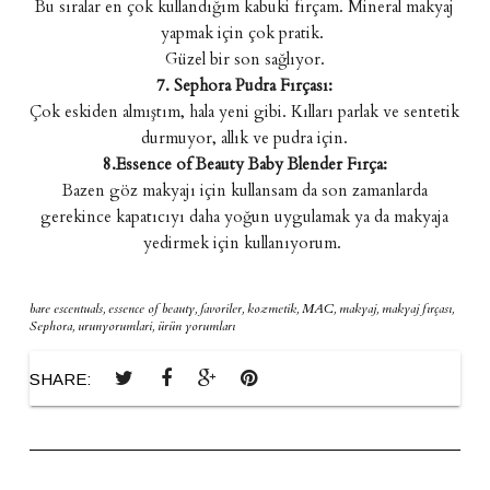
Bu sıralar en çok kullandığım kabuki fırçam. Mineral makyaj
yapmak için çok pratik.
Güzel bir son sağlıyor.
7. Sephora Pudra Fırçası:
Çok eskiden almıştım, hala yeni gibi. Kılları parlak ve sentetik
durmuyor, allık ve pudra için.
8.Essence of Beauty Baby Blender Fırça:
Bazen göz makyajı için kullansam da son zamanlarda
gerekince kapatıcıyı daha yoğun uygulamak ya da makyaja
yedirmek için kullanıyorum.
bare escentuals
,
essence of beauty
,
favoriler
,
kozmetik
,
MAC
,
makyaj
,
makyaj fırçası
,
Sephora
,
urunyorumlari
,
ürün yorumları
SHARE: