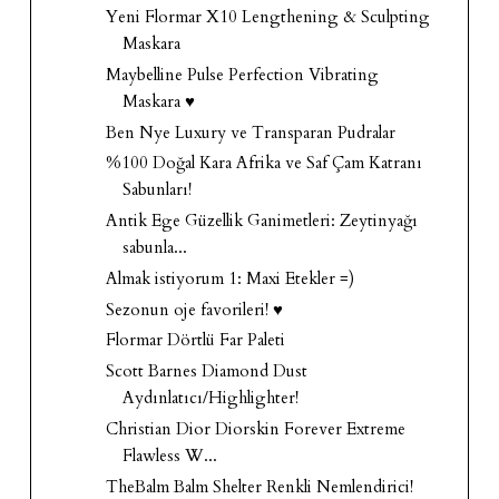
Yeni Flormar X10 Lengthening & Sculpting
Maskara
Maybelline Pulse Perfection Vibrating
Maskara ♥
Ben Nye Luxury ve Transparan Pudralar
%100 Doğal Kara Afrika ve Saf Çam Katranı
Sabunları!
Antik Ege Güzellik Ganimetleri: Zeytinyağı
sabunla...
Almak istiyorum 1: Maxi Etekler =)
Sezonun oje favorileri! ♥
Flormar Dörtlü Far Paleti
Scott Barnes Diamond Dust
Aydınlatıcı/Highlighter!
Christian Dior Diorskin Forever Extreme
Flawless W...
TheBalm Balm Shelter Renkli Nemlendirici!