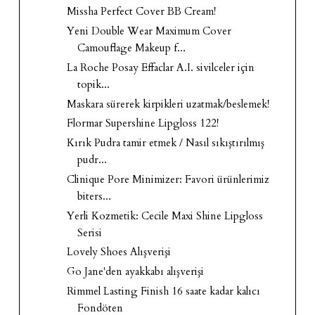
Missha Perfect Cover BB Cream!
Yeni Double Wear Maximum Cover
Camouflage Makeup f...
La Roche Posay Effaclar A.I. sivilceler için
topik...
Maskara sürerek kirpikleri uzatmak/beslemek!
Flormar Supershine Lipgloss 122!
Kırık Pudra tamir etmek / Nasıl sıkıştırılmış
pudr...
Clinique Pore Minimizer: Favori ürünlerimiz
biters...
Yerli Kozmetik: Cecile Maxi Shine Lipgloss
Serisi
Lovely Shoes Alışverişi
Go Jane'den ayakkabı alışverişi
Rimmel Lasting Finish 16 saate kadar kalıcı
Fondöten