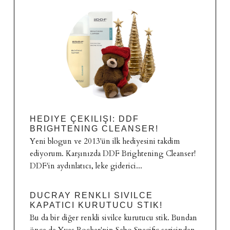
HEDIYE ÇEKILIŞI: DDF
BRIGHTENING CLEANSER!
Yeni blogun ve 2013'ün ilk hediyesini takdim
ediyorum. Karşınızda DDF Brightening Cleanser!
DDF'in aydınlatıcı, leke giderici...
DUCRAY RENKLI SIVILCE
KAPATICI KURUTUCU STIK!
Bu da bir diğer renkli sivilce kurutucu stik. Bundan
önce de Yves Rocher'nin Sebo Specific serisinden