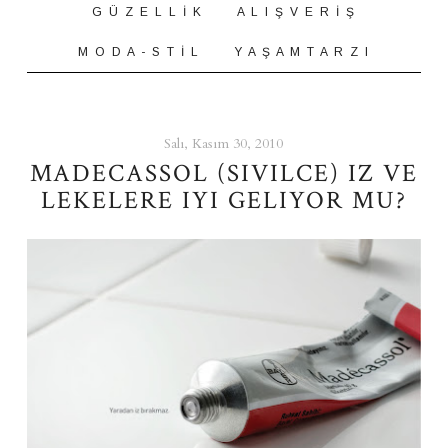
G Ü Z E L L İ K
A L I Ş V E R İ Ş
M O D A - S T İ L
Y A Ş A M T A R Z I
Salı, Kasım 30, 2010
MADECASSOL (SIVILCE) IZ VE
LEKELERE IYI GELIYOR MU?