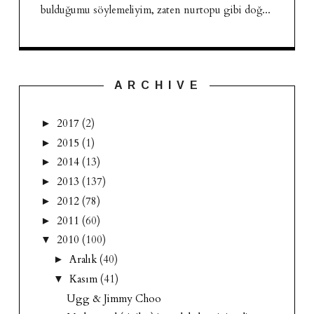
bulduğumu söylemeliyim, zaten nurtopu gibi doğ...
A R C H I V E
2017
(2)
►
2015
(1)
►
2014
(13)
►
2013
(137)
►
2012
(78)
►
2011
(60)
►
2010
(100)
▼
Aralık
(40)
►
Kasım
(41)
▼
Ugg & Jimmy Choo