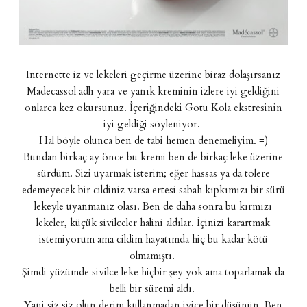
Internette iz ve lekeleri geçirme üzerine biraz dolaşırsanız
Madecassol adlı yara ve yanık kreminin izlere iyi geldiğini
onlarca kez okursunuz. İçeriğindeki Gotu Kola ekstresinin
iyi geldiği söyleniyor.
Hal böyle olunca ben de tabi hemen denemeliyim. =)
Bundan birkaç ay önce bu kremi ben de birkaç leke üzerine
sürdüm. Sizi uyarmak isterim; eğer hassas ya da tolere
edemeyecek bir cildiniz varsa ertesi sabah kıpkımızı bir sürü
lekeyle uyanmanız olası. Ben de daha sonra bu kırmızı
lekeler, küçük sivilceler halini aldılar. İçinizi karartmak
istemiyorum ama cildim hayatımda hiç bu kadar kötü
olmamıştı.
Şimdi yüzümde sivilce leke hiçbir şey yok ama toparlamak da
belli bir süremi aldı.
Yani siz siz olun derim kullanmadan iyice bir düşünün. Ben