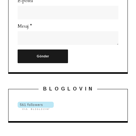
E-posta
*
Mesaj
*
B L O G L O V I N