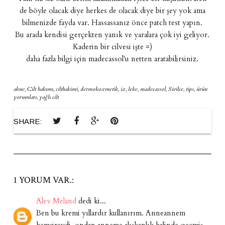
de böyle olacak diye herkes de olacak diye bir şey yok ama
bilmenizde fayda var. Hassassanız önce patch test yapın.
Bu arada kendisi gerçekten yanık ve yaralara çok iyi geliyor.
Kaderin bir cilvesi işte =)
daha fazla bilgi için madecassol'u netten aratabilirsiniz.
akne
,
Cilt bakımı
,
ciltbakimi
,
dermokozmetik
,
iz
,
leke
,
madecassol
,
Sivilce
,
tips
,
ürün
yorumları
,
yağlı cilt
SHARE:
1 YORUM VAR.:
Alev Meland
dedi ki...
Ben bu kremi yıllardır kullanırım. Anneannem
hemşireydi, ondan anneme alışkanlık halinde geçmiş