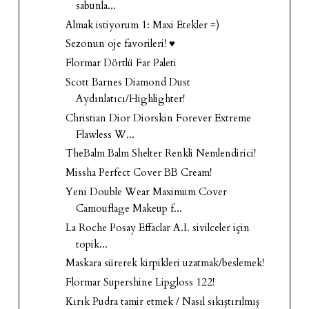
sabunla...
Almak istiyorum 1: Maxi Etekler =)
Sezonun oje favorileri! ♥
Flormar Dörtlü Far Paleti
Scott Barnes Diamond Dust
Aydınlatıcı/Highlighter!
Christian Dior Diorskin Forever Extreme
Flawless W...
TheBalm Balm Shelter Renkli Nemlendirici!
Missha Perfect Cover BB Cream!
Yeni Double Wear Maximum Cover
Camouflage Makeup f...
La Roche Posay Effaclar A.I. sivilceler için
topik...
Maskara sürerek kirpikleri uzatmak/beslemek!
Flormar Supershine Lipgloss 122!
Kırık Pudra tamir etmek / Nasıl sıkıştırılmış