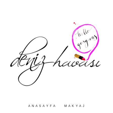
A N A S A Y F A
M A K Y A J