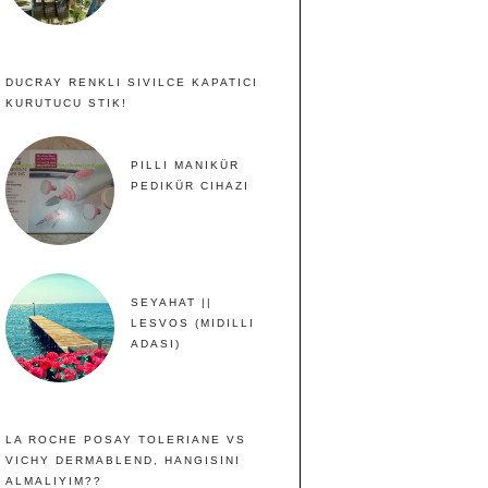
DUCRAY RENKLI SIVILCE KAPATICI
KURUTUCU STIK!
PILLI MANIKÜR
PEDIKÜR CIHAZI
SEYAHAT ||
LESVOS (MIDILLI
ADASI)
LA ROCHE POSAY TOLERIANE VS
VICHY DERMABLEND, HANGISINI
ALMALIYIM??