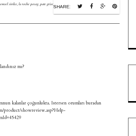
emsel sivilce
,
la roche posay
,
pate grise
,
philosophy
,
Sivilce
,
urunyorumlari
,
ürün
SHARE:
landınız mı?
mnun kalanlar çoğunlukta. Istersen orumları buradan
com/product/showreview.asp?Help-
mId=45429