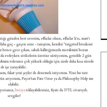
tığı günden beri severim, effaclar olsun, effaclar k'sı, matt'ı
daha geç - geçen sene - tanıştım, kendisi "targeted breakout
iz bence gece çıkan, sabah kalktığımızda moralimizi bozan
 ya da evdeyken sivilcelerin üzerine sürüyorum, genelde 2 gün
ildimin toleransı çok yüksek olduğu için sizde daha kısa sürede
de işe yarayabilir.
um, fakat yeni şeyler de denemek istiyorum. Yine bu tarz
rün arıyorum, Payot'tan Pate Grise ya da Philosophy Help me
olabilir.
yorsanız,
buraya
tıklayabilirsiniz, fiyatı da 37TL civarıydı.
sevgiler!