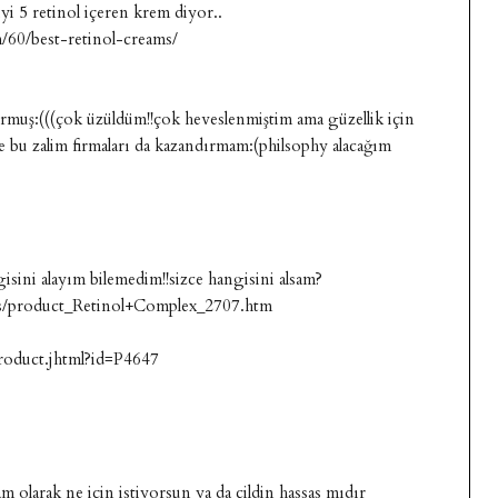
yi 5 retinol içeren krem diyor..
m/60/best-retinol-creams/
rmuş:(((çok üzüldüm!!çok heveslenmiştim ama güzellik için
 bu zalim firmaları da kazandırmam:(philsophy alacağım
gisini alayım bilemedim!!sizce hangisini alsam?
s/product_Retinol+Complex_2707.htm
oduct.jhtml?id=P4647
 olarak ne için istiyorsun ya da cildin hassas mıdır