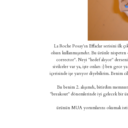
La Roche Posay'ın Effaclar serisini ilk çık
olsun kullanmışımdır. Bu ürünle nispeten 
corrector". Neyi "hedef alıyor" dersen
sivilceler var ya, işte onları :) ben gece
içerisinde işe yarıyor diyebilirim. Benim c
Bu benim 2. alışımdı, bitirdim memnun
"breakout" dönemlerinde iyi gelecek bir ü
ürünün MUA yorumlarını okumak isti