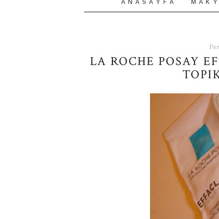
A N A S A Y F A
M A K Y
Per
LA ROCHE POSAY EF
TOPI