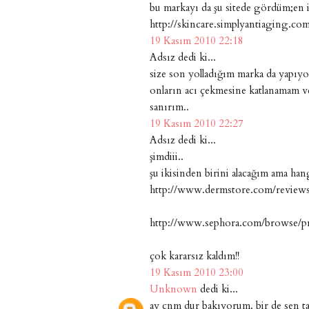
bu markayı da şu sitede gördüm;en i
http://skincare.simplyantiaging.co
19 Kasım 2010 22:18
Adsız dedi ki...
size son yolladığım marka da yapıyo
onların acı çekmesine katlanamam ve
sanırım..
19 Kasım 2010 22:27
Adsız dedi ki...
şimdiii..
şu ikisinden birini alacağım ama han
http://www.dermstore.com/review
http://www.sephora.com/browse/pr
çok kararsız kaldım!!
19 Kasım 2010 23:00
Unknown
dedi ki...
ay cnm dur bakıyorum. bir de sen tam