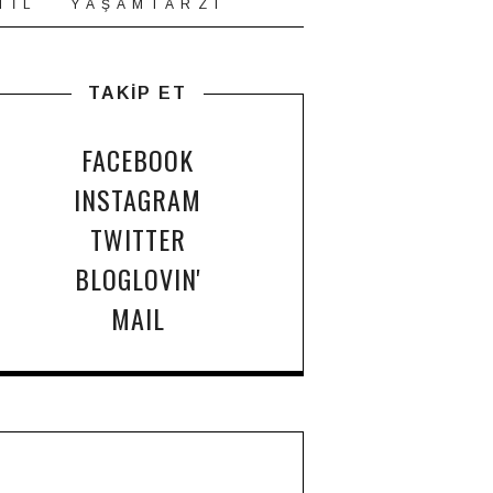
T İ L
Y A Ş A M T A R Z I
TAKİP ET
FACEBOOK
INSTAGRAM
TWITTER
BLOGLOVIN'
MAIL