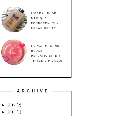
L'ORÉAL NUDE
MAGIQUE
FONDÖTEN: TÜY
KADAR HAFIF?
EV YAPIMI RENKLI
DUDAK
PARLATICISI (DIY
TINTED LIP BALM)
A R C H I V E
2017
(2)
►
2015
(1)
►