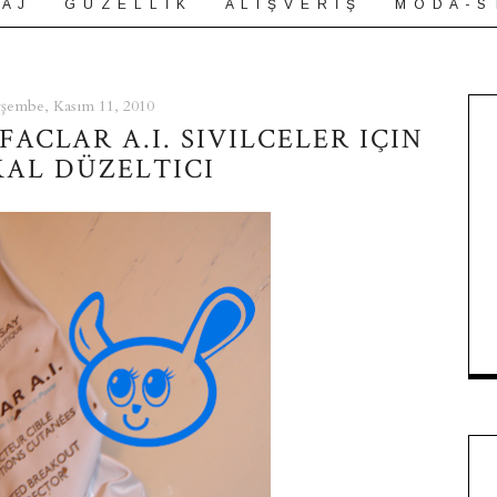
 A J
G Ü Z E L L İ K
A L I Ş V E R İ Ş
M O D A - S 
şembe, Kasım 11, 2010
FACLAR A.I. SIVILCELER IÇIN
KAL DÜZELTICI