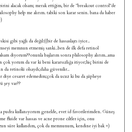
irini alacak olsam; merak ettiğim, bir de "breakout control"de
losophy help me alırım. tabiki son karar senin. bana da haber
=)
kisi gibi yağlı da değil:((bir de hassaslaştı iyice..
kimseyi memnun etmemiş sanki..ben de ilk defa retinol
 alsam diyorum??onunla başlarım sonra philosophy alırım..ama
n çok yorum da var ki beni kararsızlığa itiyor;hiç birini de
 da retinolü olsaydı;daha güvenilir..
lir diye cesaret edemedim;çok da ucuz ki bu da şüpheye
rü şey var??
a pudra kullanıyorum genelde, evet id favorilerimden. Güneş
e fluide var hassas ve acne prone ciltler için, onu
zun süre kullandım, çok da memnunum, kendine iyi bak =)