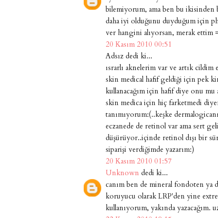
bilemiyorum, ama ben bu ikisinden b
daha iyi olduğunu duyduğum için phi
ver hangini alıyorsan, merak ettim 
20 Kasım 2010 00:51
Adsız dedi ki...
ısrarlı aknelerim var ve artık cildim es
skin medical hafif geldiği için pek 
kullanacağım için hafif diye onu mu
skin medica için hiç farketmedi diye
tanımıyorum:(..keşke dermalogicanın
eczanede de retinol var ama sert ge
düşürüyor..içinde retinol dışı bir sü
siparişi verdiğimde yazarım:)
20 Kasım 2010 01:57
Unknown
dedi ki...
canım ben de mineral fondoten ya d
koruyucu olarak LRP'den yine extrem
kullanıyorum, yakında yazacağım. u