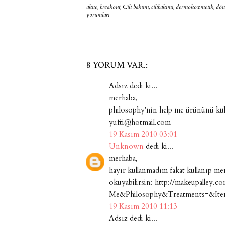
akne
,
breakout
,
Cilt bakımı
,
ciltbakimi
,
dermokozmetik
,
dön
yorumları
8 YORUM VAR.:
Adsız dedi ki...
merhaba,
philosophy'nin help me ürününü kul
yufti@hotmail.com
19 Kasım 2010 03:01
Unknown
dedi ki...
merhaba,
hayır kullanmadım fakat kullanıp me
okuyabilirsin: http://makeupalley.
Me&Philosophy&Treatments=&Ite
19 Kasım 2010 11:13
Adsız dedi ki...