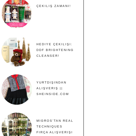
ÇEKILIŞ ZAMANI!
HEDIYE ÇEKILIŞI:
DDF BRIGHTENING
CLEANSER!
YURTDIŞINDAN
ALIŞVERIŞ ||
SHEINSIDE.COM
MIGROS'TAN REAL
TECHNIQUES
FIRÇA ALIŞVERIŞI