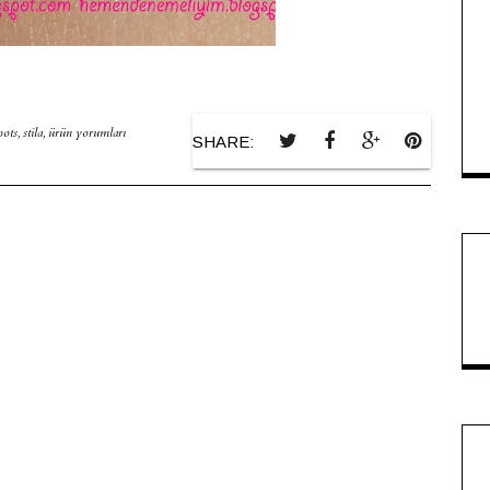
pots
,
stila
,
ürün yorumları
SHARE: