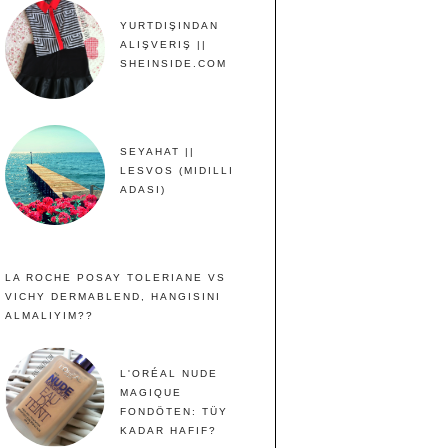
YURTDIŞINDAN
ALIŞVERIŞ ||
SHEINSIDE.COM
SEYAHAT ||
LESVOS (MIDILLI
ADASI)
LA ROCHE POSAY TOLERIANE VS
VICHY DERMABLEND, HANGISINI
ALMALIYIM??
L'ORÉAL NUDE
MAGIQUE
FONDÖTEN: TÜY
KADAR HAFIF?