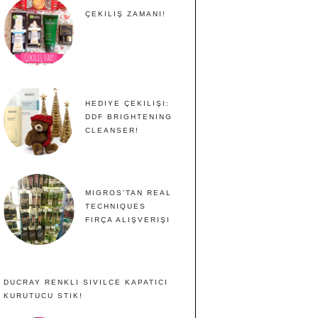
ÇEKILIŞ ZAMANI!
HEDIYE ÇEKILIŞI:
DDF BRIGHTENING
CLEANSER!
MIGROS'TAN REAL
TECHNIQUES
FIRÇA ALIŞVERIŞI
DUCRAY RENKLI SIVILCE KAPATICI
KURUTUCU STIK!