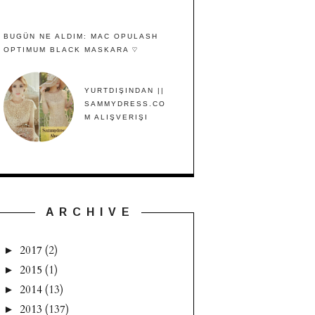
BUGÜN NE ALDIM: MAC OPULASH
OPTIMUM BLACK MASKARA ♡
YURTDIŞINDAN ||
SAMMYDRESS.CO
M ALIŞVERIŞI
A R C H I V E
2017
(2)
►
2015
(1)
►
2014
(13)
►
2013
(137)
►