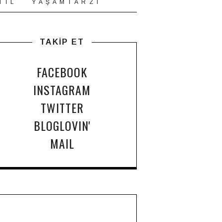
T İ L
Y A Ş A M T A R Z I
TAKİP ET
FACEBOOK
INSTAGRAM
TWITTER
BLOGLOVIN'
MAIL