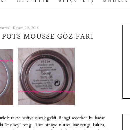
 A J
G Ü Z E L L İ K
A L I Ş V E R İ Ş
M O D A - S 
zartesi, Kasım 29, 2010
 POTS MOUSSE GÖZ FARI
imle birlikte hediye olarak geldi. Rengi seçerken bu kadar
 "Honey" rengi. Tam bir aydınlatıcı, baz rengi. Işıltısı,