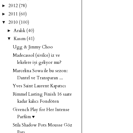
2012
(78)
►
2011
(60)
►
2010
(100)
▼
Aralık
(40)
►
Kasım
(41)
▼
Ugg & Jimmy Choo
Madecassol (sivilce) iz ve
lekelere iyi geliyor mu?
Marcelina Sowa ile bu sezon:
Dantel ve Transparan ...
Yves Saint Laurent Kapatıcı
Rimmel Lasting Finish 16 saate
kadar kalıcı Fondöten
Givench Play for Her Intense
Parfüm ♥
Stila Shadow Pots Mousse Göz
Farı