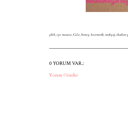
çilek
,
eye mousse
,
Göz
,
honey
,
kozmetik
,
makyaj
,
shadow 
0 YORUM VAR.:
Yorum Gönder