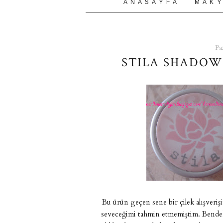
A N A S A Y F A
M A K Y
Pa
STILA SHADOW
Bu ürün geçen sene bir çilek alışveriş
seveceğimi tahmin etmemiştim. Bendeki