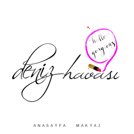
A N A S A Y F A
M A K Y A J