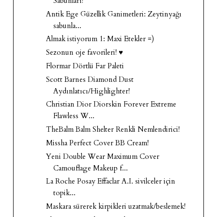
Sabunları!
Antik Ege Güzellik Ganimetleri: Zeytinyağı
sabunla...
Almak istiyorum 1: Maxi Etekler =)
Sezonun oje favorileri! ♥
Flormar Dörtlü Far Paleti
Scott Barnes Diamond Dust
Aydınlatıcı/Highlighter!
Christian Dior Diorskin Forever Extreme
Flawless W...
TheBalm Balm Shelter Renkli Nemlendirici!
Missha Perfect Cover BB Cream!
Yeni Double Wear Maximum Cover
Camouflage Makeup f...
La Roche Posay Effaclar A.I. sivilceler için
topik...
Maskara sürerek kirpikleri uzatmak/beslemek!