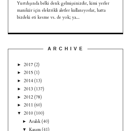
Yurtdışında belki denk gelmişsinizdir, kimi yerler
manikür için elektrikli aletler kullanıyorlar, hatta
bizdeki eti kesme vs. de yok; ya...
A R C H I V E
2017
(2)
►
2015
(1)
►
2014
(13)
►
2013
(137)
►
2012
(78)
►
2011
(60)
►
2010
(100)
▼
Aralık
(40)
►
Kasım
(41)
▼