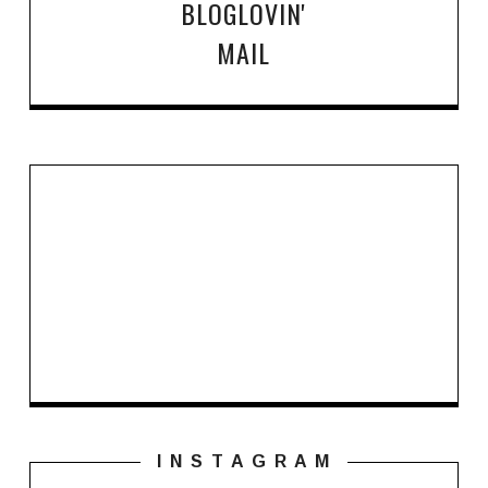
BLOGLOVIN'
MAIL
I N S T A G R A M