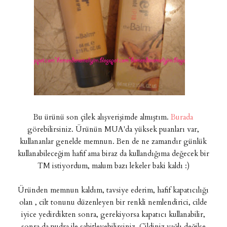
Bu ürünü son çilek alışverişimde almıştım.
Burada
görebilirsiniz. Ürünün MUA'da yüksek puanları var,
kullananlar genelde memnun. Ben de ne zamandır günlük
kullanabileceğim hafif ama biraz da kullandığıma değecek bir
TM istiyordum, malum bazı lekeler baki kaldı :)
Üründen memnun kaldım, tavsiye ederim, hafif kapatıcılığı
olan , cilt tonunu düzenleyen bir renkli nemlendirici, cilde
iyice yedirdikten sonra, gerekiyorsa kapatıcı kullanabilir,
sonra da pudra ile sabitleyebilirsiniz. Cildiniz yağlı değilse