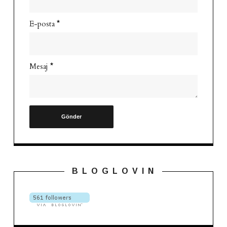
E-posta
*
Mesaj
*
B L O G L O V I N