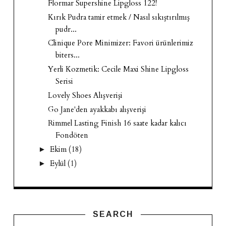
Flormar Supershine Lipgloss 122!
Kırık Pudra tamir etmek / Nasıl sıkıştırılmış
pudr...
Clinique Pore Minimizer: Favori ürünlerimiz
biters...
Yerli Kozmetik: Cecile Maxi Shine Lipgloss
Serisi
Lovely Shoes Alışverişi
Go Jane'den ayakkabı alışverişi
Rimmel Lasting Finish 16 saate kadar kalıcı
Fondöten
Ekim
(18)
►
Eylül
(1)
►
SEARCH