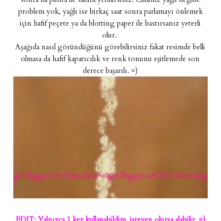
problem yok, yağlı ise birkaç saat sonra parlamayı önlemek
için hafif peçete ya da blotting paper ile bastırsanız yeterli
olur.
Aşağıda nasıl göründüğünü görebilirsiniz fakat resimde belli
olmasa da hafif kapatıcılık ve renk tonunu eşitlemede son
derece başarılı. =)
EDIT: Yalnızca 1 kez kullanabildim, isteyen olursa alabilir. =)