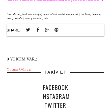
balm shelter
,
fondoten
,
makyaj
,
nemlendirici
,
renkli nemlendirici
,
the balm
,
thebalm
,
urunyorumlari
,
ürün yorumları
,
yüz
SHARE:
0 YORUM VAR.:
Yorum Gönder
TAKİP ET
FACEBOOK
INSTAGRAM
TWITTER