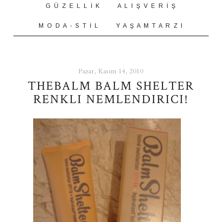
G Ü Z E L L İ K
A L I Ş V E R İ Ş
M O D A - S T İ L
Y A Ş A M T A R Z I
Pazar, Kasım 14, 2010
THEBALM BALM SHELTER
RENKLI NEMLENDIRICI!