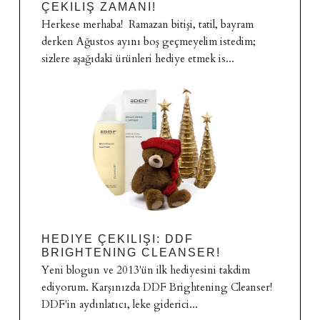
ÇEKILIŞ ZAMANI!
Herkese merhaba! Ramazan bitişi, tatil, bayram
derken Ağustos ayını boş geçmeyelim istedim;
sizlere aşağıdaki ürünleri hediye etmek is...
HEDIYE ÇEKILIŞI: DDF
BRIGHTENING CLEANSER!
Yeni blogun ve 2013'ün ilk hediyesini takdim
ediyorum. Karşınızda DDF Brightening Cleanser!
DDF'in aydınlatıcı, leke giderici...