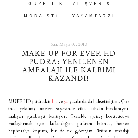
G Ü Z E L L İ K
A L I Ş V E R İ Ş
M O D A - S T İ L
Y A Ş A M T A R Z I
Salı, Mayıs 07, 2013
MAKE UP FOR EVER HD
PUDRA: YENILENEN
AMBALAJI ILE KALBIMI
KAZANDI!
MUFE HD pudradan
bu
ve
şu
yazılarda da bahsetmiştim. Çok
ince çekilmiş taneleri sayesinde ciltte tabaka bırakmıyor,
makyajı günboyu koruyor. Genelde güneş koruyucuyu
matlaştırmak için kullandığım pudram bitince, hemen
Sephora'ya koştum, bir de ne göreyim; ürünün ambalajı