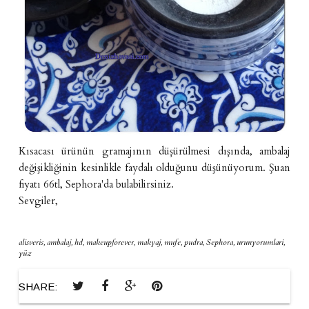
Kısacası ürünün gramajının düşürülmesi dışında, ambalaj
değişikliğinin kesinlikle faydalı olduğunu düşünüyorum. Şuan
fiyatı 66tl, Sephora'da bulabilirsiniz.
Sevgiler,
alisveris
,
ambalaj
,
hd
,
makeupforever
,
makyaj
,
mufe
,
pudra
,
Sephora
,
urunyorumlari
,
yüz
SHARE: