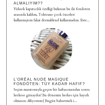
ALMALIYIM??
Yüksek kapatıcılık özelliği bulunan bu iki fondoten
arasında kaldım, Toleirane çook önceleri
kullanmıştım fakat dermablend kullanmadım. Este...
L'ORÉAL NUDE MAGIQUE
FONDÖTEN: TÜY KADAR HAFIF?
Seçim maratonuyla geçen bir haftasonundan sonra
herkese günaydın! Bu dönemin herkes için hayırlı
olmasını diliyorum:( Bugün bahsetmek i...