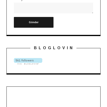
B L O G L O V I N