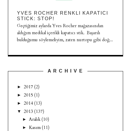
YVES ROCHER RENKLI KAPATICI
STICK: STOP!
Geçtiğimiz aylarda Yves Rocher mağazasından
aldığım medikal içerikli kapatıcı stik. Başarılı
bulduğumu söylemeliyim, zaten nurtopu gibi doğ...
A R C H I V E
2017
(2)
►
2015
(1)
►
2014
(13)
►
2013
(137)
▼
Aralık
(10)
►
Kasım
(11)
►