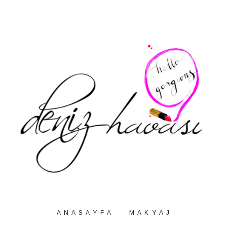
A N A S A Y F A
M A K Y A J