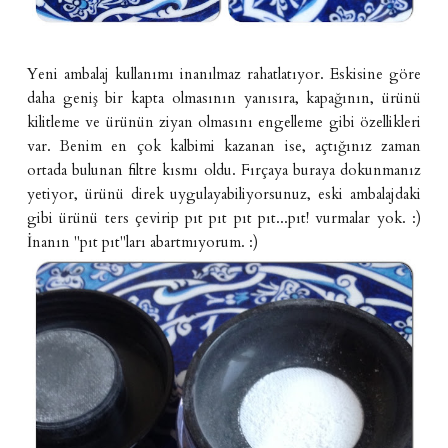
Yeni ambalaj kullanımı inanılmaz rahatlatıyor. Eskisine göre
daha geniş bir kapta olmasının yanısıra, kapağının, ürünü
kilitleme ve ürünün ziyan olmasını engelleme gibi özellikleri
var. Benim en çok kalbimi kazanan ise, açtığınız zaman
ortada bulunan filtre kısmı oldu. Fırçaya buraya dokunmanız
yetiyor, ürünü direk uygulayabiliyorsunuz, eski ambalajdaki
gibi ürünü ters çevirip pıt pıt pıt pıt...pıt! vurmalar yok. :)
İnanın "pıt pıt"ları abartmıyorum. :)