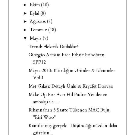
Ekim
(10)
►
Eylül
(8)
►
Ağustos
(8)
►
Temmuz
(18)
►
Mayıs
(7)
▼
Trend: Elektrik Dudaklar!
Giorgio Armani Face Fabric Fondöten
SPF12
Mayıs 2013: Bitirdiğim Ürünler & İzlenimler
Vol.1
Met Galası: Detaylı Ünlü & Kıyafet Dosyası
Make Up For Ever Hd Pudra: Yenilenen
ambalajı ile ...
Rihanna'nın 3 Saatte Tükenen MAC Ruju:
"Riri Woo"
Kanıtlanmış gerçek: "Düşündüğünüzden daha
güzelsin...