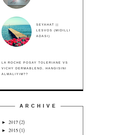
SEYAHAT ||
LESVOS (MIDILLI
ADASI)
LA ROCHE POSAY TOLERIANE VS
VICHY DERMABLEND, HANGISINI
ALMALIYIM??
A R C H I V E
2017
(2)
►
2015
(1)
►