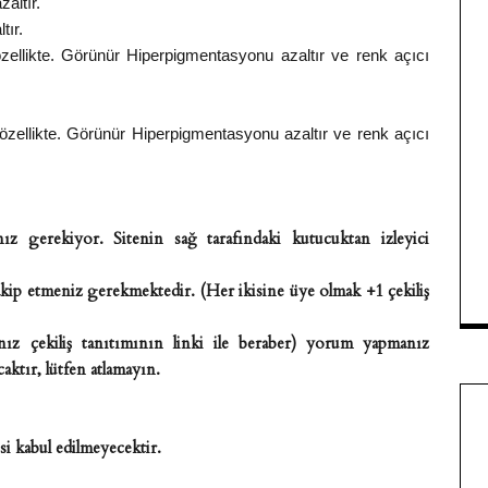
zaltır.
tır.
özellikte. Görünür Hiperpigmentasyonu azaltır ve renk açıcı
 özellikte. Görünür Hiperpigmentasyonu azaltır ve renk açıcı
ız gerekiyor. Sitenin sağ tarafındaki kutucuktan izleyici
kip etmeniz gerekmektedir. (Her ikisine üye olmak +1 çekiliş
ız çekiliş tanıtımının linki ile beraber) yorum yapmanız
aktır, lütfen atlamayın.
i kabul edilmeyecektir.