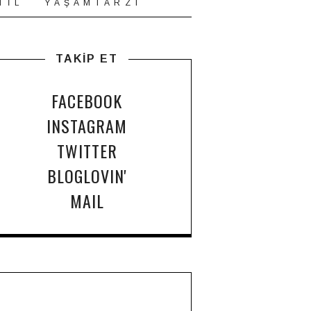
T İ L
Y A Ş A M T A R Z I
TAKİP ET
FACEBOOK
INSTAGRAM
TWITTER
BLOGLOVIN'
MAIL