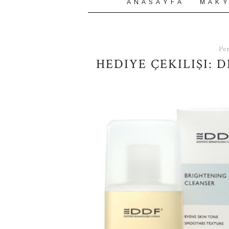
A N A S A Y F A
M A K Y
Per
HEDIYE ÇEKILIŞI: 