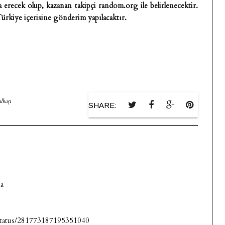
a erecek olup, kazanan takipçi random.org ile belirlenecektir.
 Türkiye içerisine gönderim yapılacaktır.
ılbaşı
SHARE:
da
a/status/281773187195351040