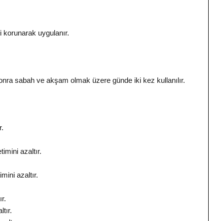
i korunarak uygulanır.
onra sabah ve akşam olmak üzere günde iki kez kullanılır.
r.
imini azaltır.
mini azaltır.
r.
tır.