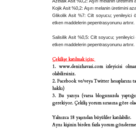
Azelaik Asit %0,2:
Aşırı melanin üretimini a
Kojik Asit %0,2:
Aşırı melanin üretimini azal
Glikolik Asit %7:
Cilt soyucu; yenileyici 
etken maddelerin pepentrasyonunu artırır.
Salisilik Asit %0,5:
Cilt soyucu; yenileyici
etken maddelerin pepentrasyonunu artırır.
Çekilişe katılmak için;
1. www.denizhavasi.com izleyicisi olman
olabilirsiniz.
2. Facebook ve/veya Twitter hesaplarını ta
hakkı)
3. Bu yazıya (varsa blogunuzda yaptığın
gerekiyor. Çekiliş yorum sırasına göre olac
Yalnızca 18 yaşından büyükler katılabilir.
Aynı kişinin birden fazla yorum göndermes