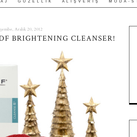
 A J
G Ü Z E L L İ K
A L I Ş V E R İ Ş
M O D A - S 
şembe, Aralık 20, 2012
DDF BRIGHTENING CLEANSER!