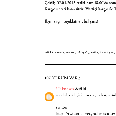
Çekiliş 07.01.2013 tarihi saat 18.00'da son
Kargo ücreti bana aittir, Yurtiçi kargo ile
İlginiz için teşekkürler, bol şans!
2013
,
brightening cleanser
,
çekiliş
,
ddf
,
hediye
,
temizleyici
,
y
107 YORUM VAR.:
Unknown
dedi ki...
merhaba izleyicinim - ayna karşısın
twitter;
https://twitter.com/aynakarsisind