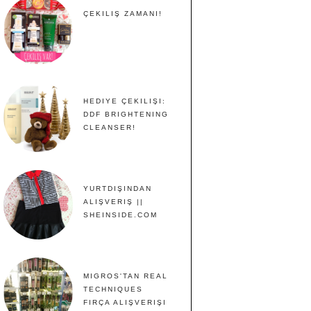
ÇEKILIŞ ZAMANI!
HEDIYE ÇEKILIŞI:
DDF BRIGHTENING
CLEANSER!
YURTDIŞINDAN
ALIŞVERIŞ ||
SHEINSIDE.COM
MIGROS'TAN REAL
TECHNIQUES
FIRÇA ALIŞVERIŞI