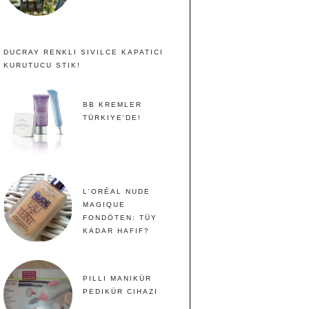
DUCRAY RENKLI SIVILCE KAPATICI
KURUTUCU STIK!
BB KREMLER
TÜRKIYE'DE!
L'ORÉAL NUDE
MAGIQUE
FONDÖTEN: TÜY
KADAR HAFIF?
PILLI MANIKÜR
PEDIKÜR CIHAZI