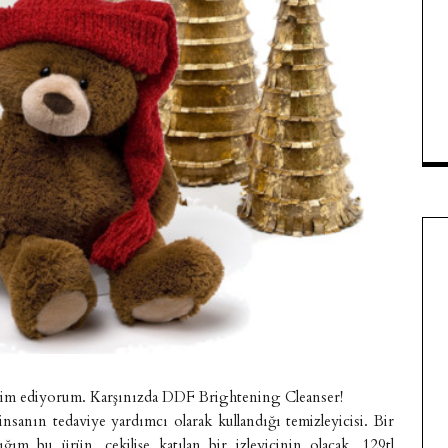
kdim ediyorum. Karşınızda DDF Brightening Cleanser!
insanın tedaviye yardımcı olarak kullandığı temizleyicisi. Bir
 bu ürün, çekilişe katılan bir izleyicinin olacak. 129tl