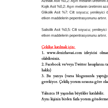
Azelaik Asit %0,2:
Aşırı melanin üretimini a
Kojik Asit %0,2:
Aşırı melanin üretimini azal
Glikolik Asit %7:
Cilt soyucu; yenileyici 
etken maddelerin pepentrasyonunu artırır.
Salisilik Asit %0,5:
Cilt soyucu; yenileyici
etken maddelerin pepentrasyonunu artırır.
Çekilişe katılmak için;
1. www.denizhavasi.com izleyicisi olman
olabilirsiniz.
2. Facebook ve/veya Twitter hesaplarını ta
hakkı)
3. Bu yazıya (varsa blogunuzda yaptığın
gerekiyor. Çekiliş yorum sırasına göre olac
Yalnızca 18 yaşından büyükler katılabilir.
Aynı kişinin birden fazla yorum göndermes