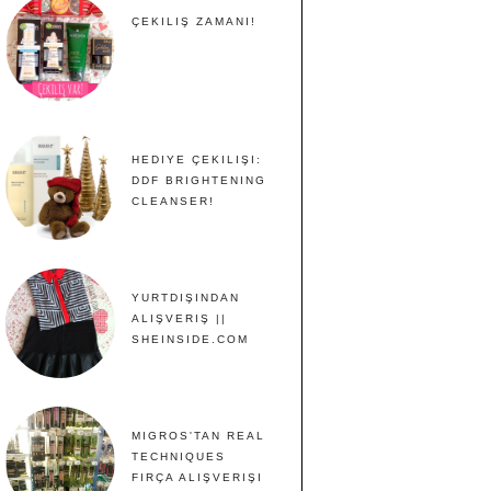
ÇEKILIŞ ZAMANI!
HEDIYE ÇEKILIŞI:
DDF BRIGHTENING
CLEANSER!
YURTDIŞINDAN
ALIŞVERIŞ ||
SHEINSIDE.COM
MIGROS'TAN REAL
TECHNIQUES
FIRÇA ALIŞVERIŞI