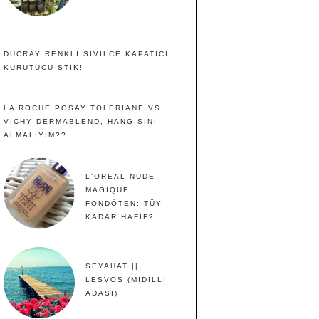
DUCRAY RENKLI SIVILCE KAPATICI
KURUTUCU STIK!
LA ROCHE POSAY TOLERIANE VS
VICHY DERMABLEND, HANGISINI
ALMALIYIM??
L'ORÉAL NUDE
MAGIQUE
FONDÖTEN: TÜY
KADAR HAFIF?
SEYAHAT ||
LESVOS (MIDILLI
ADASI)