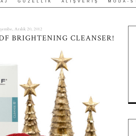
 A J
G Ü Z E L L İ K
A L I Ş V E R İ Ş
M O D A - S 
şembe, Aralık 20, 2012
DDF BRIGHTENING CLEANSER!