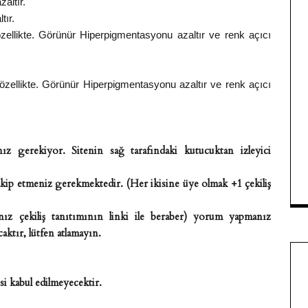
zaltır.
tır.
özellikte. Görünür Hiperpigmentasyonu azaltır ve renk açıcı
 özellikte. Görünür Hiperpigmentasyonu azaltır ve renk açıcı
ız gerekiyor. Sitenin sağ tarafındaki kutucuktan izleyici
kip etmeniz gerekmektedir. (Her ikisine üye olmak +1 çekiliş
ız çekiliş tanıtımının linki ile beraber) yorum yapmanız
aktır, lütfen atlamayın.
i kabul edilmeyecektir.