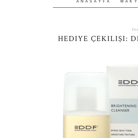
A N A S A Y F A
M A K Y
Per
HEDIYE ÇEKILIŞI: 