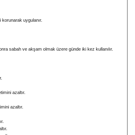
i korunarak uygulanır.
onra sabah ve akşam olmak üzere günde iki kez kullanılır.
r.
imini azaltır.
mini azaltır.
r.
tır.