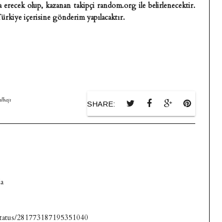
a erecek olup, kazanan takipçi random.org ile belirlenecektir.
 Türkiye içerisine gönderim yapılacaktır.
ılbaşı
SHARE:
da
a/status/281773187195351040