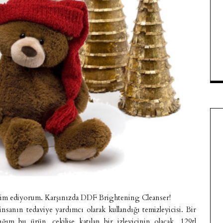
kdim ediyorum. Karşınızda DDF Brightening Cleanser!
insanın tedaviye yardımcı olarak kullandığı temizleyicisi. Bir
 bu ürün, çekilişe katılan bir izleyicinin olacak. 129tl