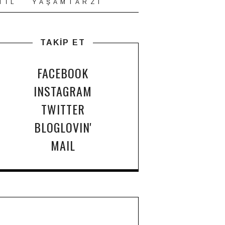
T İ L
Y A Ş A M T A R Z I
TAKİP ET
FACEBOOK
INSTAGRAM
TWITTER
BLOGLOVIN'
MAIL