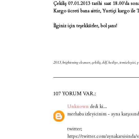
Çekiliş 07.01.2013 tarihi saat 18.00'da son
Kargo ücreti bana aittir, Yurtiçi kargo ile
İlginiz için teşekkürler, bol şans!
2013
,
brightening cleanser
,
çekiliş
,
ddf
,
hediye
,
temizleyici
,
y
107 YORUM VAR.:
Unknown
dedi ki...
merhaba izleyicinim - ayna karşısın
twitter;
https://twitter.com/aynakarsisind