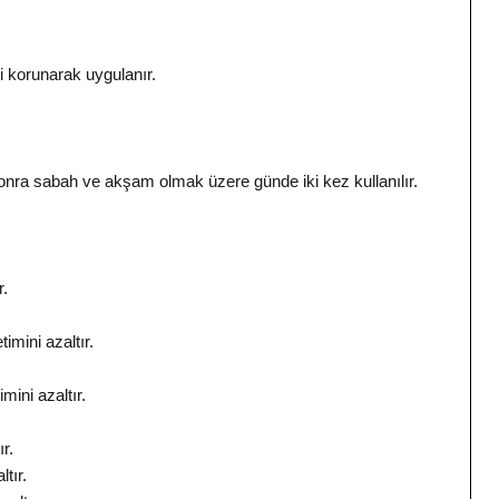
i korunarak uygulanır.
onra sabah ve akşam olmak üzere günde iki kez kullanılır.
r.
imini azaltır.
mini azaltır.
r.
tır.