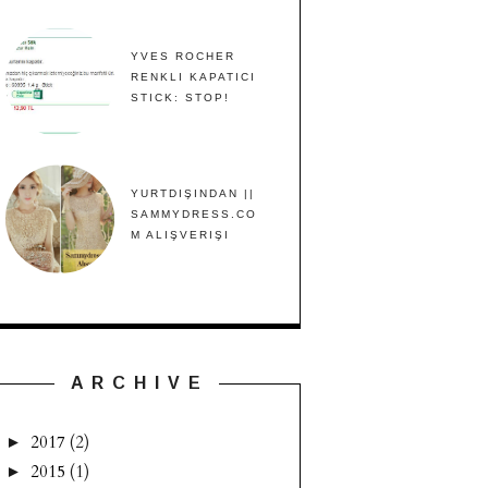
YVES ROCHER
RENKLI KAPATICI
STICK: STOP!
YURTDIŞINDAN ||
SAMMYDRESS.CO
M ALIŞVERIŞI
A R C H I V E
2017
(2)
►
2015
(1)
►