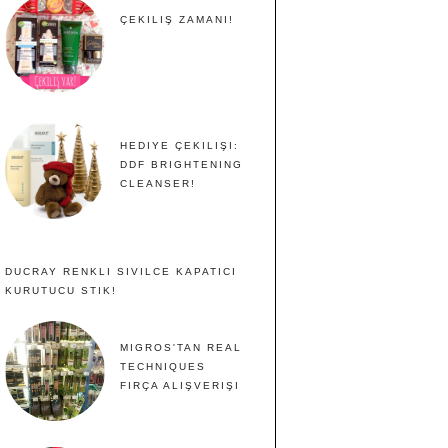
ÇEKILIŞ ZAMANI!
HEDIYE ÇEKILIŞI:
DDF BRIGHTENING
CLEANSER!
DUCRAY RENKLI SIVILCE KAPATICI
KURUTUCU STIK!
MIGROS'TAN REAL
TECHNIQUES
FIRÇA ALIŞVERIŞI