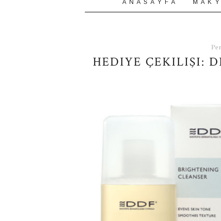
A N A S A Y F A
M A K Y
Per
HEDIYE ÇEKILIŞI: 