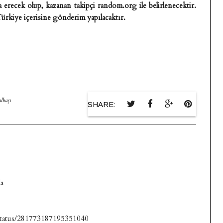
a erecek olup, kazanan takipçi random.org ile belirlenecektir.
 Türkiye içerisine gönderim yapılacaktır.
ılbaşı
SHARE:
da
a/status/281773187195351040