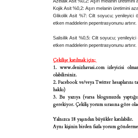
Azelaik Asit %0,2:
Aşırı melanin üretimini a
Kojik Asit %0,2:
Aşırı melanin üretimini azal
Glikolik Asit %7:
Cilt soyucu; yenileyici 
etken maddelerin pepentrasyonunu artırır.
Salisilik Asit %0,5:
Cilt soyucu; yenileyici
etken maddelerin pepentrasyonunu artırır.
Çekilişe katılmak için;
1. www.denizhavasi.com izleyicisi olman
olabilirsiniz.
2. Facebook ve/veya Twitter hesaplarını ta
hakkı)
3. Bu yazıya (varsa blogunuzda yaptığın
gerekiyor. Çekiliş yorum sırasına göre olac
Yalnızca 18 yaşından büyükler katılabilir.
Aynı kişinin birden fazla yorum göndermes