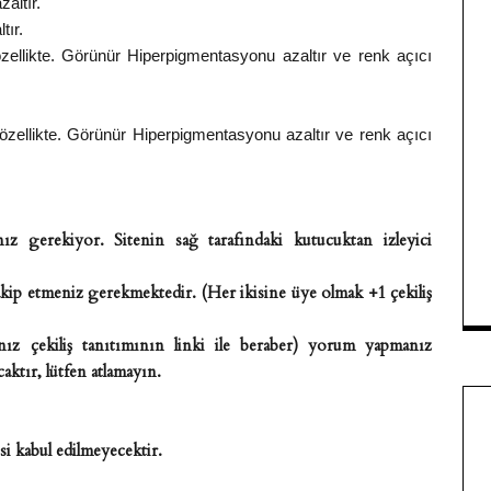
zaltır.
tır.
özellikte. Görünür Hiperpigmentasyonu azaltır ve renk açıcı
 özellikte. Görünür Hiperpigmentasyonu azaltır ve renk açıcı
ız gerekiyor. Sitenin sağ tarafındaki kutucuktan izleyici
kip etmeniz gerekmektedir. (Her ikisine üye olmak +1 çekiliş
ız çekiliş tanıtımının linki ile beraber) yorum yapmanız
aktır, lütfen atlamayın.
i kabul edilmeyecektir.