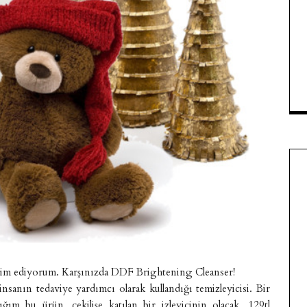
kdim ediyorum. Karşınızda DDF Brightening Cleanser!
insanın tedaviye yardımcı olarak kullandığı temizleyicisi. Bir
 bu ürün, çekilişe katılan bir izleyicinin olacak. 129tl