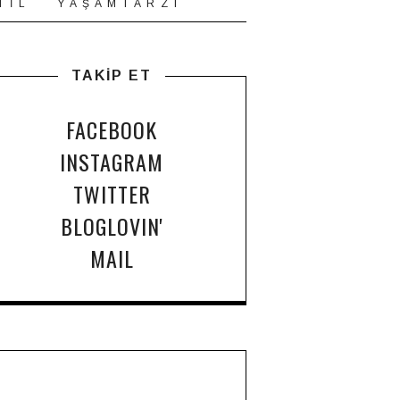
T İ L
Y A Ş A M T A R Z I
TAKİP ET
FACEBOOK
INSTAGRAM
TWITTER
BLOGLOVIN'
MAIL