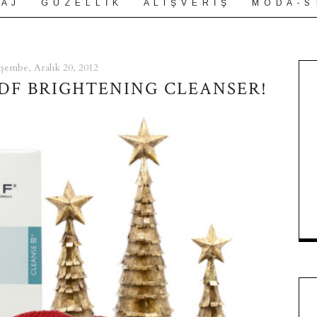
 A J
G Ü Z E L L İ K
A L I Ş V E R İ Ş
M O D A - S 
şembe, Aralık 20, 2012
DDF BRIGHTENING CLEANSER!