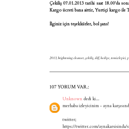
Çekiliş 07.01.2013 tarihi saat 18.00'da son
Kargo ücreti bana aittir, Yurtiçi kargo ile
İlginiz için teşekkürler, bol şans!
2013
,
brightening cleanser
,
çekiliş
,
ddf
,
hediye
,
temizleyici
,
y
107 YORUM VAR.:
Unknown
dedi ki...
merhaba izleyicinim - ayna karşısın
twitter;
https://twitter.com/aynakarsisind