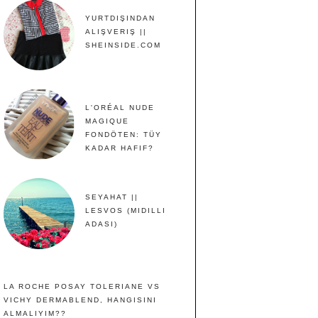
YURTDIŞINDAN
ALIŞVERIŞ ||
SHEINSIDE.COM
L'ORÉAL NUDE
MAGIQUE
FONDÖTEN: TÜY
KADAR HAFIF?
SEYAHAT ||
LESVOS (MIDILLI
ADASI)
LA ROCHE POSAY TOLERIANE VS
VICHY DERMABLEND, HANGISINI
ALMALIYIM??