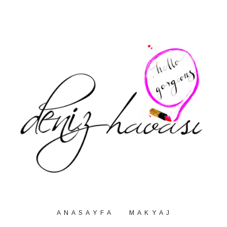
A N A S A Y F A
M A K Y A J