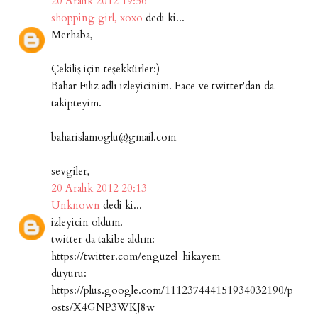
20 Aralık 2012 19:56
shopping girl, xoxo
dedi ki...
Merhaba,
Çekiliş için teşekkürler:)
Bahar Filiz adlı izleyicinim. Face ve twitter'dan da
takipteyim.
baharislamoglu@gmail.com
sevgiler,
20 Aralık 2012 20:13
Unknown
dedi ki...
izleyicin oldum.
twitter da takibe aldım:
https://twitter.com/enguzel_hikayem
duyuru:
https://plus.google.com/111237444151934032190/p
osts/X4GNP3WKJ8w