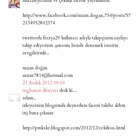
slm.izleyicinim ve çekilişi facede yayınladım.
http://www.facebook.com/suzan.dogan.754/posts/57
2134952802374
twetterda frezya29 kullanıcı adıyla takipçinim.sayfayı
takip ediyorum .şansımı bende denemek isterim
sevgilerimle..
suzan doğan
suzan7814@hotmail.com
21 Aralık 2012 09:10
tugbanın dünyası
dedi ki...
selam..
izleyicinim blogumda duyurdum faceni takibe aldım
inş bana çıkaaar
http://pmkskr.blogspot.com/2012/12/cekilisss.html