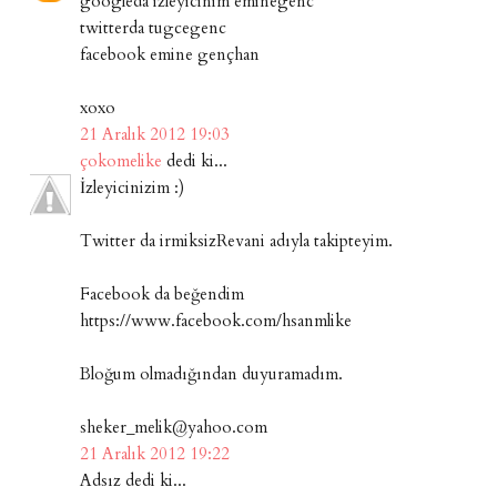
googleda izleyicinim eminegenc
twitterda tugcegenc
facebook emine gençhan
xoxo
21 Aralık 2012 19:03
çokomelike
dedi ki...
İzleyicinizim :)
Twitter da irmiksizRevani adıyla takipteyim.
Facebook da beğendim
https://www.facebook.com/hsanmlike
Bloğum olmadığından duyuramadım.
sheker_melik@yahoo.com
21 Aralık 2012 19:22
Adsız dedi ki...