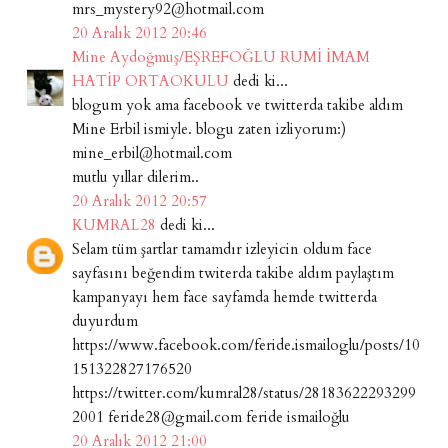
mrs_mystery92@hotmail.com
20 Aralık 2012 20:46
Mine Aydoğmuş/EŞREFOĞLU RUMİ İMAM
HATİP ORTAOKULU
dedi ki...
blogum yok ama facebook ve twitterda takibe aldım
Mine Erbil ismiyle. blogu zaten izliyorum:)
mine_erbil@hotmail.com
mutlu yıllar dilerim..
20 Aralık 2012 20:57
KUMRAL28
dedi ki...
Selam tüm şartlar tamamdır izleyicin oldum face
sayfasını beğendim twiterda takibe aldım paylaştım
kampanyayı hem face sayfamda hemde twitterda
duyurdum
https://www.facebook.com/feride.ismailoglu/posts/10
151322827176520
https://twitter.com/kumral28/status/28183622293299
2001 feride28@gmail.com feride ismailoğlu
20 Aralık 2012 21:00