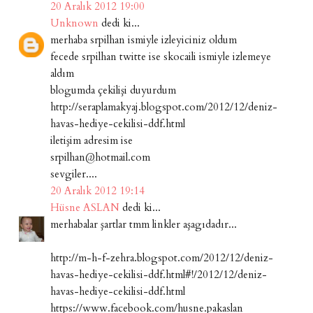
20 Aralık 2012 19:00
Unknown
dedi ki...
merhaba srpilhan ismiyle izleyiciniz oldum
fecede srpilhan twitte ise skocaili ismiyle izlemeye
aldım
blogumda çekilişi duyurdum
http://seraplamakyaj.blogspot.com/2012/12/deniz-
havas-hediye-cekilisi-ddf.html
iletişim adresim ise
srpilhan@hotmail.com
sevgiler....
20 Aralık 2012 19:14
Hüsne ASLAN
dedi ki...
merhabalar şartlar tmm linkler aşagıdadır...
http://m-h-f-zehra.blogspot.com/2012/12/deniz-
havas-hediye-cekilisi-ddf.html#!/2012/12/deniz-
havas-hediye-cekilisi-ddf.html
https://www.facebook.com/husne.pakaslan