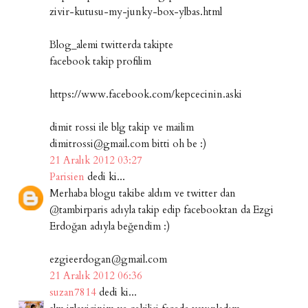
zivir-kutusu-my-junky-box-ylbas.html
Blog_alemi twitterda takipte
facebook takip profilim
https://www.facebook.com/kepcecinin.aski
dimit rossi ile blg takip ve mailim
dimitrossi@gmail.com bitti oh be :)
21 Aralık 2012 03:27
Parisien
dedi ki...
Merhaba blogu takibe aldım ve twitter dan
@tambirparis adıyla takip edip facebooktan da Ezgi
Erdoğan adıyla beğendim :)
ezgieerdogan@gmail.com
21 Aralık 2012 06:36
suzan7814
dedi ki...