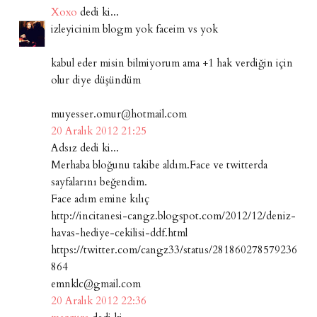
Xoxo
dedi ki...
izleyicinim blogm yok faceim vs yok
kabul eder misin bilmiyorum ama +1 hak verdiğin için
olur diye düşündüm
muyesser.omur@hotmail.com
20 Aralık 2012 21:25
Adsız dedi ki...
Merhaba bloğunu takibe aldım.Face ve twitterda
sayfalarını beğendim.
Face adım emine kılıç
http://incitanesi-cangz.blogspot.com/2012/12/deniz-
havas-hediye-cekilisi-ddf.html
https://twitter.com/cangz33/status/281860278579236
864
emnklc@gmail.com
20 Aralık 2012 22:36