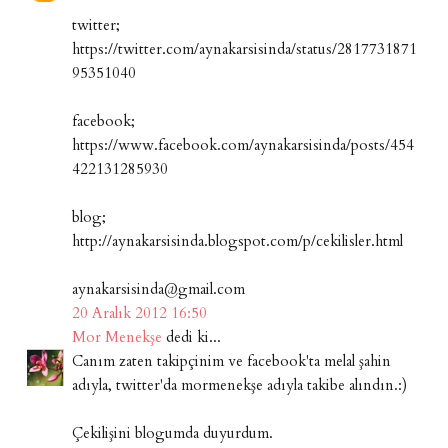
twitter;
https://twitter.com/aynakarsisinda/status/2817731871
95351040
facebook;
https://www.facebook.com/aynakarsisinda/posts/454
422131285930
blog;
http://aynakarsisinda.blogspot.com/p/cekilisler.html
aynakarsisinda@gmail.com
20 Aralık 2012 16:50
Mor Menekşe
dedi ki...
Canım zaten takipçinim ve facebook'ta melal şahin
adıyla, twitter'da mormenekşe adıyla takibe alındın.:)
Çekilişini blogumda duyurdum.