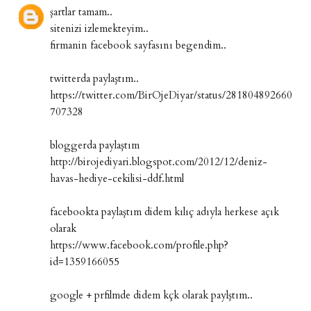
şartlar tamam..
sitenizi izlemekteyim..
firmanin facebook sayfasını begendim..
twitterda paylaştım..
https://twitter.com/BirOjeDiyar/status/281804892660
707328
bloggerda paylaştım
http://birojediyari.blogspot.com/2012/12/deniz-
havas-hediye-cekilisi-ddf.html
facebookta paylaştım didem kılıç adıyla herkese açık
olarak
https://www.facebook.com/profile.php?
id=1359166055
google + prfilmde didem kçk olarak paylştım..