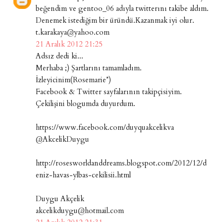
beğendim ve gentoo_06 adıyla twitterını takibe aldım.
Denemek istediğim bir üründü.Kazanmak iyi olur.
t.karakaya@yahoo.com
21 Aralık 2012 21:25
Adsız dedi ki...
Merhaba ;) Şartlarını tamamladım.
İzleyicinim(Rosemarie*)
Facebook & Twitter sayfalarının takipçisiyim.
Çekilişini blogumda duyurdum.
https://www.facebook.com/duyquakcelikva
@AkcelikDuygu
http://rosesworldanddreams.blogspot.com/2012/12/d
eniz-havas-ylbas-cekilisii.html
Duygu Akçelik
akcelikduygu@hotmail.com