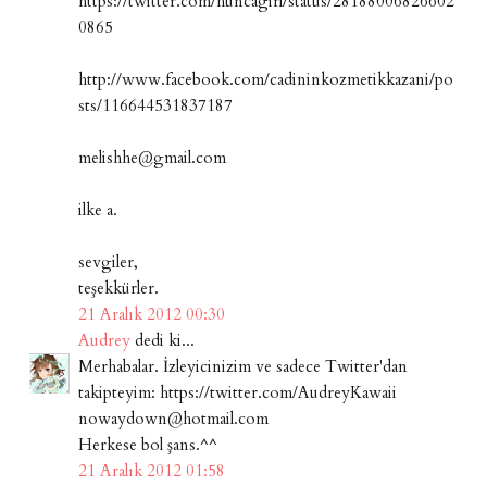
https://twitter.com/huncagirl/status/28188006826602
0865
http://www.facebook.com/cadininkozmetikkazani/po
sts/116644531837187
melishhe@gmail.com
ilke a.
sevgiler,
teşekkürler.
21 Aralık 2012 00:30
Audrey
dedi ki...
Merhabalar. İzleyicinizim ve sadece Twitter'dan
takipteyim: https://twitter.com/AudreyKawaii
nowaydown@hotmail.com
Herkese bol şans.^^
21 Aralık 2012 01:58