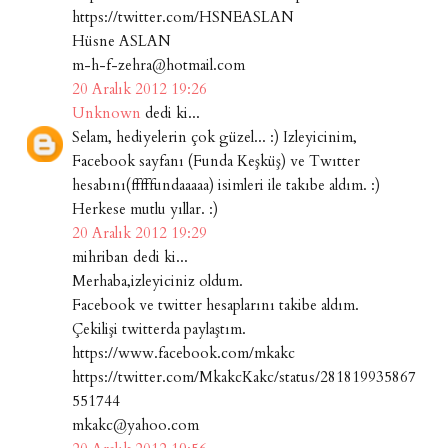
https://twitter.com/HSNEASLAN
Hüsne ASLAN
m-h-f-zehra@hotmail.com
20 Aralık 2012 19:26
Unknown
dedi ki...
Selam, hediyelerin çok güzel... :) Izleyicinim,
Facebook sayfanı (Funda Keşküş) ve Twıtter
hesabını(fffffundaaaaa) isimleri ile takıbe aldım. :)
Herkese mutlu yıllar. :)
20 Aralık 2012 19:29
mihriban dedi ki...
Merhaba,izleyiciniz oldum.
Facebook ve twitter hesaplarını takibe aldım.
Çekilişi twitterda paylaştım.
https://www.facebook.com/mkakc
https://twitter.com/MkakcKakc/status/281819935867
551744
mkakc@yahoo.com