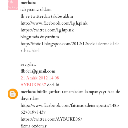
merhaba
izleyiciniz oldum
fb ve twitterdan takibe aldım
http://www.facebook.com/ligh.pink
https://twitter.com/lightpink__
blogumda duyurdum
http://ffb6c1.blogspot.com/2012/12/cekilislermekilisle
r-bes.html
sevgiler.
ffb6c1@gmail.com
21 Aralık 2012 14:08
AYBUKE067
dedi ki...
merhaba bütün şartları tamamladım kampanyayı face de
duyurdum
http://www.facebook.com/fattmaozdemir/posts/1483
52701978437
https://twitter.com/AYBUKE067
fatma özdemir