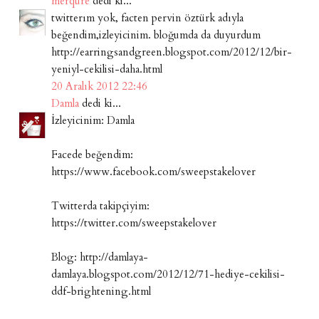
merqure
dedi ki...
twitterım yok, facten pervin öztürk adıyla
beğendim,izleyicinim. bloğumda da duyurdum
http://earringsandgreen.blogspot.com/2012/12/bir-
yeniyl-cekilisi-daha.html
20 Aralık 2012 22:46
Damla
dedi ki...
İzleyicinim: Damla
Facede beğendim:
https://www.facebook.com/sweepstakelover
Twitterda takipçiyim:
https://twitter.com/sweepstakelover
Blog: http://damlaya-
damlaya.blogspot.com/2012/12/71-hediye-cekilisi-
ddf-brightening.html