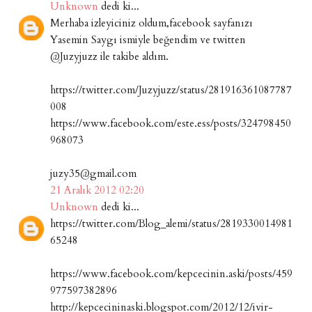
Unknown
dedi ki...
Merhaba izleyiciniz oldum,facebook sayfanızı
Yasemin Saygı ismiyle beğendim ve twitten
@Juzyjuzz ile takibe aldım.
https://twitter.com/Juzyjuzz/status/281916361087787
008
https://www.facebook.com/este.ess/posts/324798450
968073
juzy35@gmail.com
21 Aralık 2012 02:20
Unknown
dedi ki...
https://twitter.com/Blog_alemi/status/2819330014981
65248
https://www.facebook.com/kepcecinin.aski/posts/459
977597382896
http://kepcecininaski.blogspot.com/2012/12/ivir-