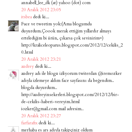
annabell_lee_dk (at) yahoo (dot) com
20 Aralık 2012 23:05
itsbea
dedi ki...
Face ve tweetim yok:(Ama blogumda
duyurdum.Çoook merak ettiğim yıllardır almayı
ertelediğim bi ürün, çıkarsa çok sevinirim=)
http://kraliceleoparus.blogspot.com/2012/12/cekilis_2
0.html
20 Aralık 2012 23:21
audrey
dedi ki...
audrey adı ile blogu izliyorum twiterdan @iremozker
adıyla izlemeye aldım face sayfasını da beğendim..
blogda duyurdum..
http://audreyinsekerleri.blogspot.com/2012/12/bir-
de-cekilis-haberi-vereyim.html
iozker@gmail.com mail adresim..
20 Aralık 2012 23:27
farfarafix
dedi ki...
merhaba es ars adıyla takipçiniz oldum