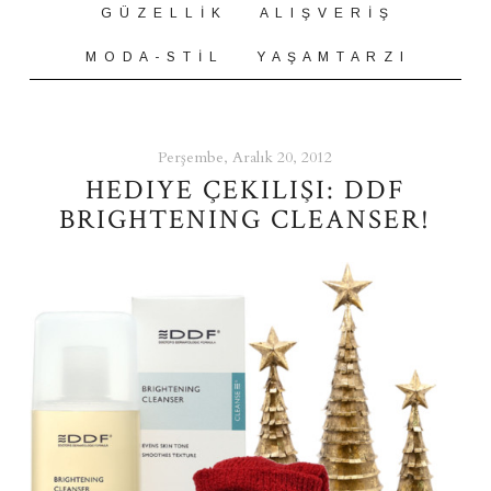
G Ü Z E L L İ K
A L I Ş V E R İ Ş
M O D A - S T İ L
Y A Ş A M T A R Z I
Perşembe, Aralık 20, 2012
HEDIYE ÇEKILIŞI: DDF
BRIGHTENING CLEANSER!