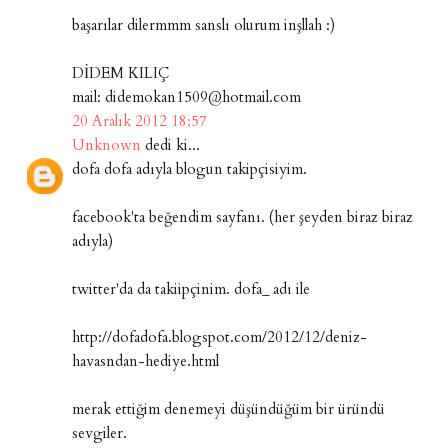
başarılar dilermmm sanslı olurum inşllah :)
DİDEM KILIÇ
mail: didemokan1509@hotmail.com
20 Aralık 2012 18:57
Unknown
dedi ki...
dofa dofa adıyla blogun takipçisiyim.
facebook'ta beğendim sayfanı. (her şeyden biraz biraz
adıyla)
twitter'da da takiipçinim. dofa_ adı ile
http://dofadofa.blogspot.com/2012/12/deniz-
havasndan-hediye.html
merak ettiğim denemeyi düşündüğüm bir üründü
sevgiler.