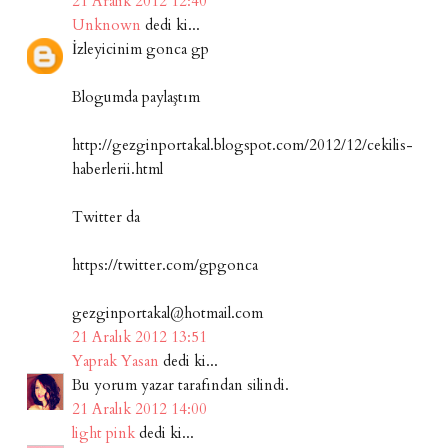
21 Aralık 2012 12:40
Unknown
dedi ki...
İzleyicinim gonca gp
Blogumda paylaştım
http://gezginportakal.blogspot.com/2012/12/cekilis-
haberlerii.html
Twitter da
https://twitter.com/gpgonca
gezginportakal@hotmail.com
21 Aralık 2012 13:51
Yaprak Yasan
dedi ki...
Bu yorum yazar tarafından silindi.
21 Aralık 2012 14:00
light pink
dedi ki...