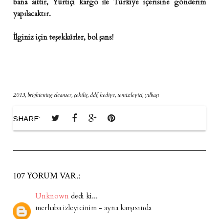
bana aittir, Yurtiçi kargo ile Türkiye içerisine gönderim
yapılacaktır.
İlginiz için teşekkürler, bol şans!
2013
,
brightening cleanser
,
çekiliş
,
ddf
,
hediye
,
temizleyici
,
yılbaşı
SHARE:
107 YORUM VAR.:
Unknown
dedi ki...
merhaba izleyicinim - ayna karşısında