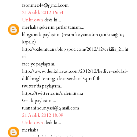
fsonmez44@gmail.com
21 Aralık 2012 15:54
Unknown
dedi ki...
merhaba şekerim şartlar tamam...
blogumda paylaştım (resim koyamadım çünki sağ tuş
kapalı:)
http://ozlemtuana.blogspot.com/2012/12/cekilis_21.ht
ml
face'ye paylaştım..
http://www.denizhavasi.com/2012/12/hediye-cekilisi-
ddf-brightening-cleanser.html?spref=fb
twıtter'da paylaştım..
https://twitter.com/ozlemtuana
G+ da paylaştım...
tuananindunyasi@gmail.com
21 Aralık 2012 18:09
Unknown
dedi ki...
merhaba