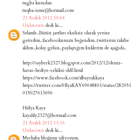
tugba kurudan
tuqba-izmr@hotmail.com
21 Aralık 2012 10:04
Unknown
dedi ki...
Selamlr..Bütün şartları eksiksiz olarak yerine
getirdim..facebookunuzu beğendim..twitterini takibe
aldım..kolay gelsin..paylaştığım linklerim de aşağıda..
http://sayberk2327.blogspot.com/2012/12/deniz-
havas-hediye-cekilisi-ddf.html
https://www.facebook.com/albayrakkaya
https://twitter.com/HlyaKAY69048801/status/282051
015027613696
Hülya Kaya
kayahly2327@hotmail.com
21 Aralık 2012 11:16
Unknown
dedi ki...
Merhaba bloğunu izliyorum.