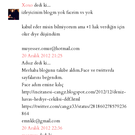
Xoxo
dedi ki...
izleyicinim blogm yok faceim vs yok
kabul eder misin bilmiyorum ama +1 hak verdiğin için
olur diye düşündüm
muyesser.omur@hotmail.com
20 Aralık 2012 21:25
Adsız dedi ki...
Merhaba bloğunu takibe aldım.Face ve twitterda
sayfalarını beğendim.
Face adım emine kılıç
http://incitanesi-cangz.blogspot.com/2012/12/deniz-
havas-hediye-cekilisi-ddf.html
https://twitter.com/cangz33/status/281860278579236
864
emnklc@gmail.com
20 Aralık 2012 22:36