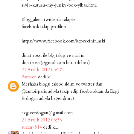
zivir-kutusu-my-junky-box-ylbas.html
Blog_alemi twitterda takipte
facebook takip profilim
https://www.facebook.com/kepcecinin.aski
dimit rossi ile blg takip ve mailim
dimitrossi@gmail.com bitti oh be :)
21 Aralık 2012 03:27
Parisien
dedi ki...
Merhaba blogu takibe aldım ve twitter dan
@tambirparis adıyla takip edip facebooktan da Ezgi
Erdoğan adıyla beğendim :)
ezgieerdogan@gmail.com
21 Aralık 2012 06:36
suzan7814
dedi ki...