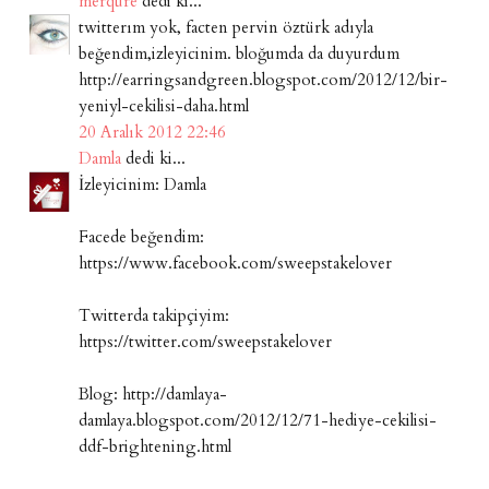
merqure
dedi ki...
twitterım yok, facten pervin öztürk adıyla
beğendim,izleyicinim. bloğumda da duyurdum
http://earringsandgreen.blogspot.com/2012/12/bir-
yeniyl-cekilisi-daha.html
20 Aralık 2012 22:46
Damla
dedi ki...
İzleyicinim: Damla
Facede beğendim:
https://www.facebook.com/sweepstakelover
Twitterda takipçiyim:
https://twitter.com/sweepstakelover
Blog: http://damlaya-
damlaya.blogspot.com/2012/12/71-hediye-cekilisi-
ddf-brightening.html