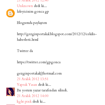
21 Aralık 2012 12:40
Unknown
dedi ki...
İzleyicinim gonca gp
Blogumda paylaştım
http://gezginportakal.blogspot.com/2012/12/cekilis-
haberlerii.html
Twitter da
https://twitter.com/gpgonca
gezginportakal@hotmail.com
21 Aralık 2012 13:51
Yaprak Yasan
dedi ki...
Bu yorum yazar tarafından silindi.
21 Aralık 2012 14:00
light pink
dedi ki...