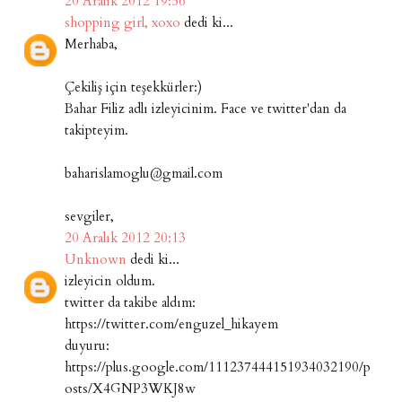
20 Aralık 2012 19:56
shopping girl, xoxo
dedi ki...
Merhaba,
Çekiliş için teşekkürler:)
Bahar Filiz adlı izleyicinim. Face ve twitter'dan da
takipteyim.
baharislamoglu@gmail.com
sevgiler,
20 Aralık 2012 20:13
Unknown
dedi ki...
izleyicin oldum.
twitter da takibe aldım:
https://twitter.com/enguzel_hikayem
duyuru:
https://plus.google.com/111237444151934032190/p
osts/X4GNP3WKJ8w