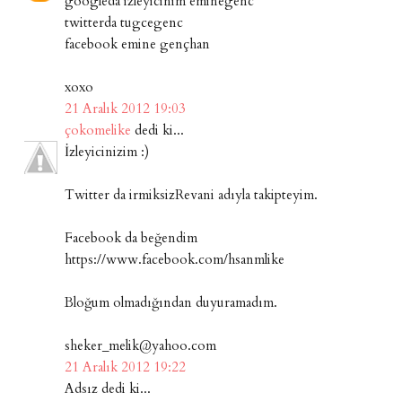
googleda izleyicinim eminegenc
twitterda tugcegenc
facebook emine gençhan
xoxo
21 Aralık 2012 19:03
çokomelike
dedi ki...
İzleyicinizim :)
Twitter da irmiksizRevani adıyla takipteyim.
Facebook da beğendim
https://www.facebook.com/hsanmlike
Bloğum olmadığından duyuramadım.
sheker_melik@yahoo.com
21 Aralık 2012 19:22
Adsız dedi ki...