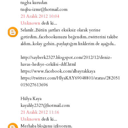
tugba kurudan
tuqba-izmr@hotmail.com
21 Aralık 2012 10:04
Unknown
dedi ki...
Selamlr..Bütün şartları eksiksiz olarak yerine
getirdim..facebookunuzu beğendim..twitterini takibe
aldım..kolay gelsin..paylaştığım linklerim de aşağıda..
http://sayberk2327.blogspot.com/2012/12/deniz-
havas-hediye-cekilisi-ddf.html
https://www.facebook.com/albayrakkaya
https://twitter.com/HlyaKAY69048801/status/282051
015027613696
Hülya Kaya
kayahly2327@hotmail.com
21 Aralık 2012 11:16
Unknown
dedi ki...
Merhaba bloğunu izliyorum.