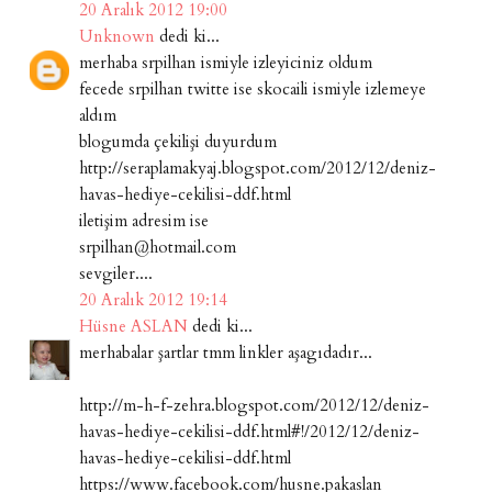
20 Aralık 2012 19:00
Unknown
dedi ki...
merhaba srpilhan ismiyle izleyiciniz oldum
fecede srpilhan twitte ise skocaili ismiyle izlemeye
aldım
blogumda çekilişi duyurdum
http://seraplamakyaj.blogspot.com/2012/12/deniz-
havas-hediye-cekilisi-ddf.html
iletişim adresim ise
srpilhan@hotmail.com
sevgiler....
20 Aralık 2012 19:14
Hüsne ASLAN
dedi ki...
merhabalar şartlar tmm linkler aşagıdadır...
http://m-h-f-zehra.blogspot.com/2012/12/deniz-
havas-hediye-cekilisi-ddf.html#!/2012/12/deniz-
havas-hediye-cekilisi-ddf.html
https://www.facebook.com/husne.pakaslan