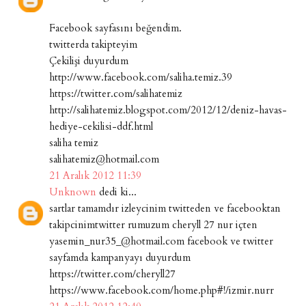
Facebook sayfasını beğendim.
twitterda takipteyim
Çekilişi duyurdum
http://www.facebook.com/saliha.temiz.39
https://twitter.com/salihatemiz
http://salihatemiz.blogspot.com/2012/12/deniz-havas-
hediye-cekilisi-ddf.html
saliha temiz
salihatemiz@hotmail.com
21 Aralık 2012 11:39
Unknown
dedi ki...
sartlar tamamdır izleycinim twitteden ve facebooktan
takipcinimtwitter rumuzum cheryll 27 nur içten
yasemin_nur35_@hotmail.com facebook ve twitter
sayfamda kampanyayı duyurdum
https://twitter.com/cheryll27
https://www.facebook.com/home.php#!/izmir.nurr