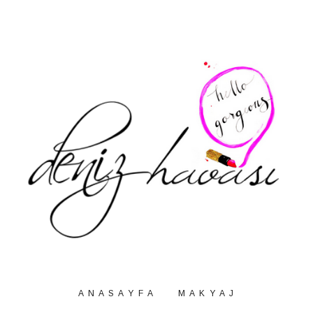
A N A S A Y F A
M A K Y A J