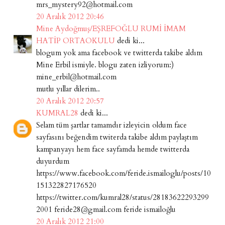
mrs_mystery92@hotmail.com
20 Aralık 2012 20:46
Mine Aydoğmuş/EŞREFOĞLU RUMİ İMAM
HATİP ORTAOKULU
dedi ki...
blogum yok ama facebook ve twitterda takibe aldım
Mine Erbil ismiyle. blogu zaten izliyorum:)
mine_erbil@hotmail.com
mutlu yıllar dilerim..
20 Aralık 2012 20:57
KUMRAL28
dedi ki...
Selam tüm şartlar tamamdır izleyicin oldum face
sayfasını beğendim twiterda takibe aldım paylaştım
kampanyayı hem face sayfamda hemde twitterda
duyurdum
https://www.facebook.com/feride.ismailoglu/posts/10
151322827176520
https://twitter.com/kumral28/status/28183622293299
2001 feride28@gmail.com feride ismailoğlu
20 Aralık 2012 21:00