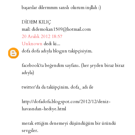
başarılar dilermmm sanslı olurum inşllah :)
DİDEM KILIÇ
mail: didemokan1509@hotmail.com
20 Aralık 2012 18:57
Unknown
dedi ki...
dofa dofa adıyla blogun takipçisiyim.
facebook'ta beğendim sayfanı. (her şeyden biraz biraz
adıyla)
twitter'da da takiipçinim. dofa_ adı ile
http://dofadofa.blogspot.com/2012/12/deniz-
havasndan-hediye.html
merak ettiğim denemeyi düşündüğüm bir üründü
sevgiler.