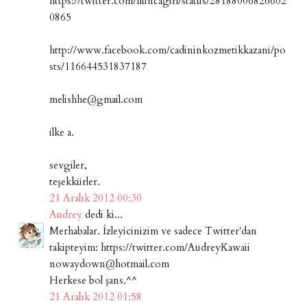
https://twitter.com/huncagirl/status/28188006826602
0865
http://www.facebook.com/cadininkozmetikkazani/po
sts/116644531837187
melishhe@gmail.com
ilke a.
sevgiler,
teşekkürler.
21 Aralık 2012 00:30
Audrey
dedi ki...
Merhabalar. İzleyicinizim ve sadece Twitter'dan
takipteyim: https://twitter.com/AudreyKawaii
nowaydown@hotmail.com
Herkese bol şans.^^
21 Aralık 2012 01:58