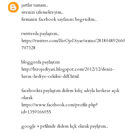
şartlar tamam..
sitenizi izlemekteyim..
firmanin facebook sayfasını begendim..
twitterda paylaştım..
https://twitter.com/BirOjeDiyar/status/281804892660
707328
bloggerda paylaştım
http://birojediyari.blogspot.com/2012/12/deniz-
havas-hediye-cekilisi-ddf.html
facebookta paylaştım didem kılıç adıyla herkese açık
olarak
https://www.facebook.com/profile.php?
id=1359166055
google + prfilmde didem kçk olarak paylştım..