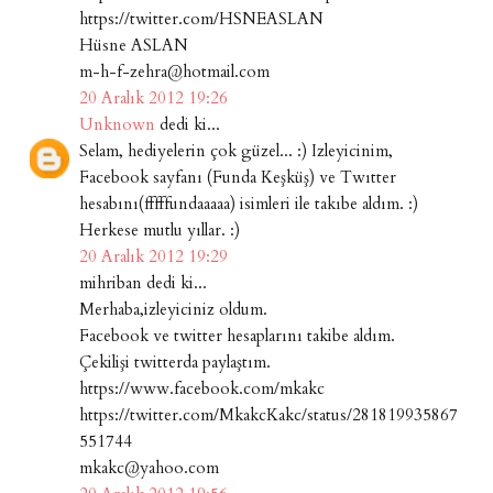
https://twitter.com/HSNEASLAN
Hüsne ASLAN
m-h-f-zehra@hotmail.com
20 Aralık 2012 19:26
Unknown
dedi ki...
Selam, hediyelerin çok güzel... :) Izleyicinim,
Facebook sayfanı (Funda Keşküş) ve Twıtter
hesabını(fffffundaaaaa) isimleri ile takıbe aldım. :)
Herkese mutlu yıllar. :)
20 Aralık 2012 19:29
mihriban dedi ki...
Merhaba,izleyiciniz oldum.
Facebook ve twitter hesaplarını takibe aldım.
Çekilişi twitterda paylaştım.
https://www.facebook.com/mkakc
https://twitter.com/MkakcKakc/status/281819935867
551744
mkakc@yahoo.com