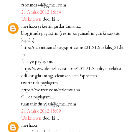
fsonmez44@gmail.com
21 Aralık 2012 15:54
Unknown
dedi ki...
merhaba şekerim şartlar tamam...
blogumda paylaştım (resim koyamadım çünki sağ tuş
kapalı:)
http://ozlemtuana.blogspot.com/2012/12/cekilis_21.ht
ml
face'ye paylaştım..
http://www.denizhavasi.com/2012/12/hediye-cekilisi-
ddf-brightening-cleanser.html?spref=fb
twıtter'da paylaştım..
https://twitter.com/ozlemtuana
G+ da paylaştım...
tuananindunyasi@gmail.com
21 Aralık 2012 18:09
Unknown
dedi ki...
merhaba