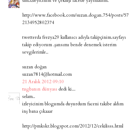
slm.izleyicinim ve çekilişi facede yayınladım.
http://www.facebook.com/suzan.dogan.754/posts/57
2134952802374
twetterda frezya29 kullanıcı adıyla takipçinim.sayfayı
takip ediyorum .şansımı bende denemek isterim
sevgilerimle..
suzan doğan
suzan7814@hotmail.com
21 Aralık 2012 09:10
tugbanın dünyası
dedi ki...
selam..
izleyicinim blogumda duyurdum faceni takibe aldım
inş bana çıkaaar
http://pmkskr.blogspot.com/2012/12/cekilisss.html