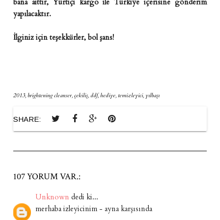
bana aittir, Yurtiçi kargo ile Türkiye içerisine gönderim
yapılacaktır.
İlginiz için teşekkürler, bol şans!
2013
,
brightening cleanser
,
çekiliş
,
ddf
,
hediye
,
temizleyici
,
yılbaşı
SHARE:
107 YORUM VAR.:
Unknown
dedi ki...
merhaba izleyicinim - ayna karşısında