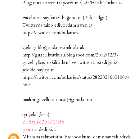
Bloğunuzu zaten izliyordum :) -Güzellik Tutkusu-
Facebook sayfanızı beğendim (Buket Ilgn)
Twitterda takip ediyordum zaten :)
https://twitter.com/bukaries
Çekilişi bloğumda resimli olarak
http://guzelliktutkusu.blogspot.com/2012/12/3-
guzel-ylbas-cekilisi.html ve twitterda istediğiniz
şekilde paylaştım
https://twitter.com/bukaries/status/282202866310074
369
mailim güzelliktutkusu@gmail.com
iyi çekilişler :)
21 Aralık 2012 21:16
gentoo
dedi ki...
MErhaba takipçinim. Facebookunu deniz sancak adıyla