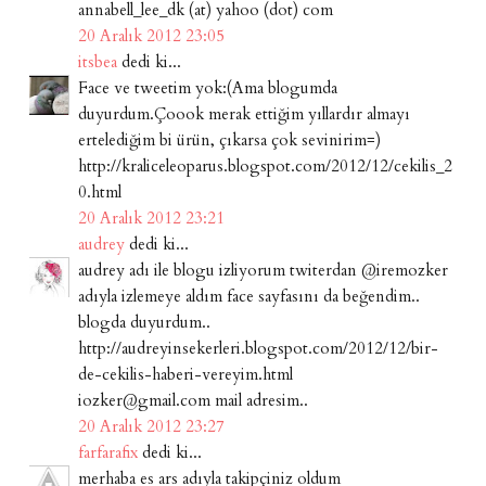
annabell_lee_dk (at) yahoo (dot) com
20 Aralık 2012 23:05
itsbea
dedi ki...
Face ve tweetim yok:(Ama blogumda
duyurdum.Çoook merak ettiğim yıllardır almayı
ertelediğim bi ürün, çıkarsa çok sevinirim=)
http://kraliceleoparus.blogspot.com/2012/12/cekilis_2
0.html
20 Aralık 2012 23:21
audrey
dedi ki...
audrey adı ile blogu izliyorum twiterdan @iremozker
adıyla izlemeye aldım face sayfasını da beğendim..
blogda duyurdum..
http://audreyinsekerleri.blogspot.com/2012/12/bir-
de-cekilis-haberi-vereyim.html
iozker@gmail.com mail adresim..
20 Aralık 2012 23:27
farfarafix
dedi ki...
merhaba es ars adıyla takipçiniz oldum