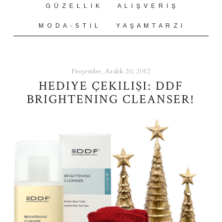
G Ü Z E L L İ K
A L I Ş V E R İ Ş
M O D A - S T İ L
Y A Ş A M T A R Z I
Perşembe, Aralık 20, 2012
HEDIYE ÇEKILIŞI: DDF
BRIGHTENING CLEANSER!