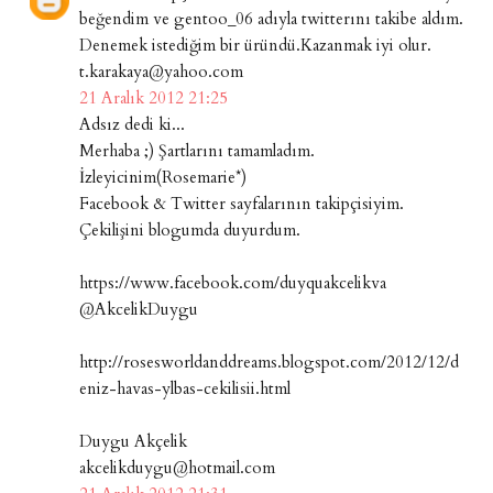
beğendim ve gentoo_06 adıyla twitterını takibe aldım.
Denemek istediğim bir üründü.Kazanmak iyi olur.
t.karakaya@yahoo.com
21 Aralık 2012 21:25
Adsız dedi ki...
Merhaba ;) Şartlarını tamamladım.
İzleyicinim(Rosemarie*)
Facebook & Twitter sayfalarının takipçisiyim.
Çekilişini blogumda duyurdum.
https://www.facebook.com/duyquakcelikva
@AkcelikDuygu
http://rosesworldanddreams.blogspot.com/2012/12/d
eniz-havas-ylbas-cekilisii.html
Duygu Akçelik
akcelikduygu@hotmail.com