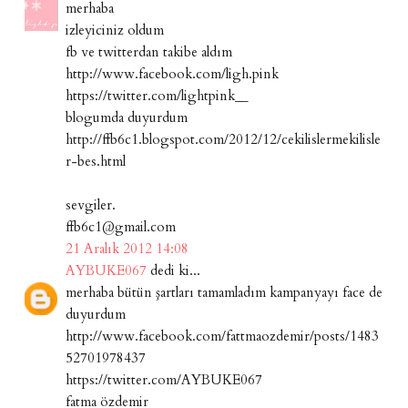
merhaba
izleyiciniz oldum
fb ve twitterdan takibe aldım
http://www.facebook.com/ligh.pink
https://twitter.com/lightpink__
blogumda duyurdum
http://ffb6c1.blogspot.com/2012/12/cekilislermekilisle
r-bes.html
sevgiler.
ffb6c1@gmail.com
21 Aralık 2012 14:08
AYBUKE067
dedi ki...
merhaba bütün şartları tamamladım kampanyayı face de
duyurdum
http://www.facebook.com/fattmaozdemir/posts/1483
52701978437
https://twitter.com/AYBUKE067
fatma özdemir