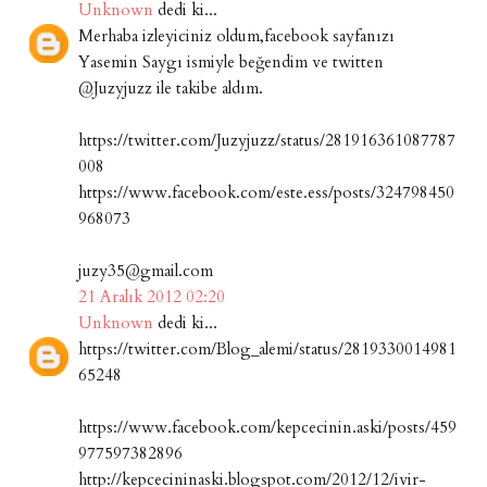
Unknown
dedi ki...
Merhaba izleyiciniz oldum,facebook sayfanızı
Yasemin Saygı ismiyle beğendim ve twitten
@Juzyjuzz ile takibe aldım.
https://twitter.com/Juzyjuzz/status/281916361087787
008
https://www.facebook.com/este.ess/posts/324798450
968073
juzy35@gmail.com
21 Aralık 2012 02:20
Unknown
dedi ki...
https://twitter.com/Blog_alemi/status/2819330014981
65248
https://www.facebook.com/kepcecinin.aski/posts/459
977597382896
http://kepcecininaski.blogspot.com/2012/12/ivir-