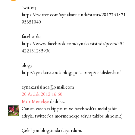
twitter;
https://twitter.com/aynakarsisinda/status/2817731871
95351040
facebook;
https://www.facebook.com/aynakarsisinda/posts/454
422131285930
blog;
http://aynakarsisinda.blogspot.com/p/cekilisler.html
aynakarsisinda@gmail.com
20 Aralık 2012 16:50
Mor Menekşe
dedi ki...
Canım zaten takipçinim ve facebook'ta melal şahin
adıyla, twitter'da mormenekşe adıyla takibe alındın.:)
Çekilişini blogumda duyurdum.