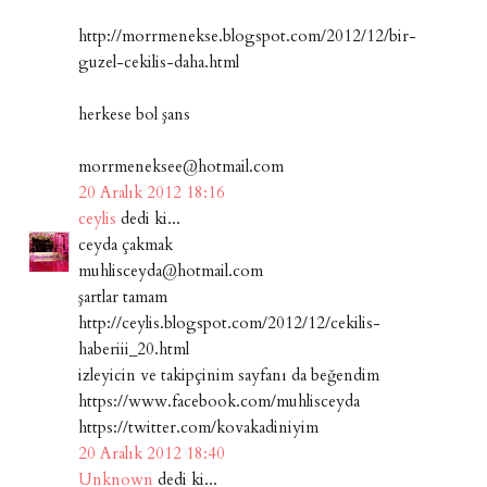
http://morrmenekse.blogspot.com/2012/12/bir-
guzel-cekilis-daha.html
herkese bol şans
morrmeneksee@hotmail.com
20 Aralık 2012 18:16
ceylis
dedi ki...
ceyda çakmak
muhlisceyda@hotmail.com
şartlar tamam
http://ceylis.blogspot.com/2012/12/cekilis-
haberiii_20.html
izleyicin ve takipçinim sayfanı da beğendim
https://www.facebook.com/muhlisceyda
https://twitter.com/kovakadiniyim
20 Aralık 2012 18:40
Unknown
dedi ki...