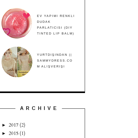
EV YAPIMI RENKLI
DUDAK
PARLATICISI (DIY
TINTED LIP BALM)
YURTDIŞINDAN ||
SAMMYDRESS.CO
M ALIŞVERIŞI
A R C H I V E
2017
(2)
►
2015
(1)
►