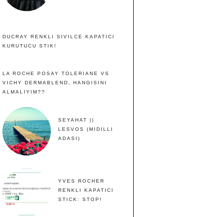
DUCRAY RENKLI SIVILCE KAPATICI
KURUTUCU STIK!
LA ROCHE POSAY TOLERIANE VS
VICHY DERMABLEND, HANGISINI
ALMALIYIM??
SEYAHAT ||
LESVOS (MIDILLI
ADASI)
YVES ROCHER
RENKLI KAPATICI
STICK: STOP!