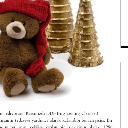
kdim ediyorum. Karşınızda DDF Brightening Cleanser!
insanın tedaviye yardımcı olarak kullandığı temizleyicisi. Bir
 bu ürün, çekilişe katılan bir izleyicinin olacak. 129tl