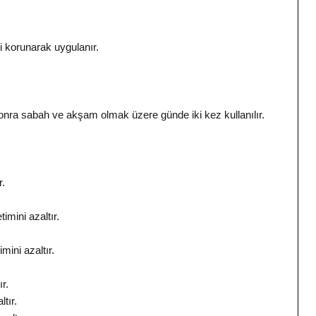
i korunarak uygulanır.
onra sabah ve akşam olmak üzere günde iki kez kullanılır.
r.
imini azaltır.
mini azaltır.
r.
tır.