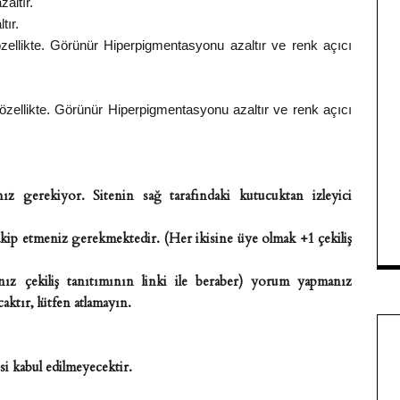
zaltır.
tır.
özellikte. Görünür Hiperpigmentasyonu azaltır ve renk açıcı
 özellikte. Görünür Hiperpigmentasyonu azaltır ve renk açıcı
ız gerekiyor. Sitenin sağ tarafındaki kutucuktan izleyici
kip etmeniz gerekmektedir. (Her ikisine üye olmak +1 çekiliş
ız çekiliş tanıtımının linki ile beraber) yorum yapmanız
aktır, lütfen atlamayın.
i kabul edilmeyecektir.