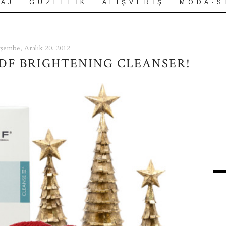
 A J
G Ü Z E L L İ K
A L I Ş V E R İ Ş
M O D A - S 
şembe, Aralık 20, 2012
DDF BRIGHTENING CLEANSER!