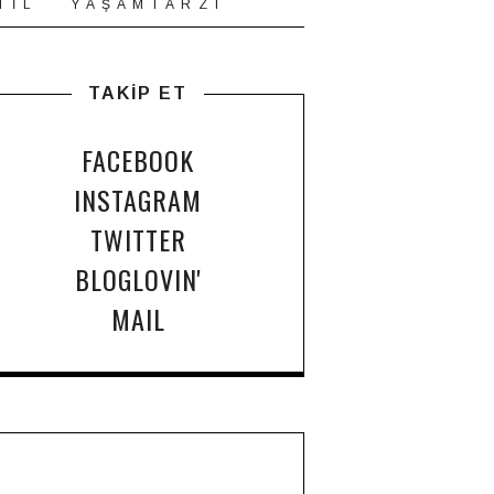
T İ L
Y A Ş A M T A R Z I
TAKİP ET
FACEBOOK
INSTAGRAM
TWITTER
BLOGLOVIN'
MAIL