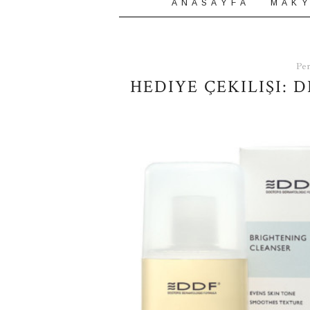
A N A S A Y F A
M A K Y
Per
HEDIYE ÇEKILIŞI: 