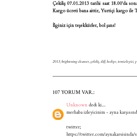
Çekiliş 07.01.2013 tarihi saat 18.00'da son
Kargo ücreti bana aittir, Yurtiçi kargo ile
İlginiz için teşekkürler, bol şans!
2013
,
brightening cleanser
,
çekiliş
,
ddf
,
hediye
,
temizleyici
,
y
107 YORUM VAR.:
Unknown
dedi ki...
merhaba izleyicinim - ayna karşısın
twitter;
https://twitter.com/aynakarsisind