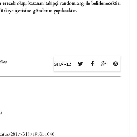
a erecek olup, kazanan takipçi random.org ile belirlenecektir.
 Türkiye içerisine gönderim yapılacaktır.
ılbaşı
SHARE:
da
a/status/281773187195351040