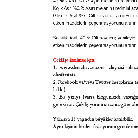
Azelaik Asit %0,2:
Aşırı melanin üretimini a
Kojik Asit %0,2:
Aşırı melanin üretimini azal
Glikolik Asit %7:
Cilt soyucu; yenileyici 
etken maddelerin pepentrasyonunu artırır.
Salisilik Asit %0,5:
Cilt soyucu; yenileyici
etken maddelerin pepentrasyonunu artırır.
Çekilişe katılmak için;
1. www.denizhavasi.com izleyicisi olman
olabilirsiniz.
2. Facebook ve/veya Twitter hesaplarını ta
hakkı)
3. Bu yazıya (varsa blogunuzda yaptığın
gerekiyor. Çekiliş yorum sırasına göre olac
Yalnızca 18 yaşından büyükler katılabilir.
Aynı kişinin birden fazla yorum göndermes