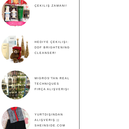
ÇEKILIŞ ZAMANI!
HEDIYE ÇEKILIŞI:
DDF BRIGHTENING
CLEANSER!
MIGROS'TAN REAL
TECHNIQUES
FIRÇA ALIŞVERIŞI
YURTDIŞINDAN
ALIŞVERIŞ ||
SHEINSIDE.COM