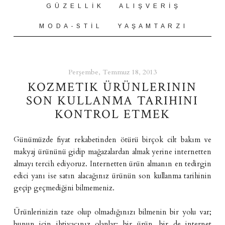
G Ü Z E L L İ K
A L I Ş V E R İ Ş
M O D A - S T İ L
Y A Ş A M T A R Z I
Perşembe, Temmuz 18, 2013
KOZMETIK ÜRÜNLERININ
SON KULLANMA TARIHINI
KONTROL ETMEK
Günümüzde fiyat rekabetinden ötürü birçok cilt bakım ve
makyaj ürününü gidip mağazalardan almak yerine internetten
almayı tercih ediyoruz. Internetten ürün almanın en tedirgin
edici yanı ise satın alacağınız ürünün son kullanma tarihinin
geçip geçmediğini bilmemeniz.
Ürünlerinizin taze olup olmadığınızı bilmenin bir yolu var;
bunun için ihtiyacınız olanlar; bir ürün, bir de internet