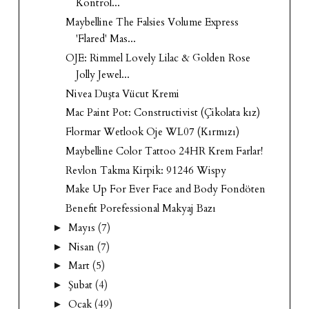
Kontrol...
Maybelline The Falsies Volume Express
'Flared' Mas...
OJE: Rimmel Lovely Lilac & Golden Rose
Jolly Jewel...
Nivea Duşta Vücut Kremi
Mac Paint Pot: Constructivist (Çikolata kız)
Flormar Wetlook Oje WL07 (Kırmızı)
Maybelline Color Tattoo 24HR Krem Farlar!
Revlon Takma Kirpik: 91246 Wispy
Make Up For Ever Face and Body Fondöten
Benefit Porefessional Makyaj Bazı
Mayıs
(7)
►
Nisan
(7)
►
Mart
(5)
►
Şubat
(4)
►
Ocak
(49)
►