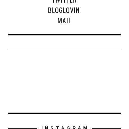
BLOGLOVIN'
MAIL
I N S T A G R A M