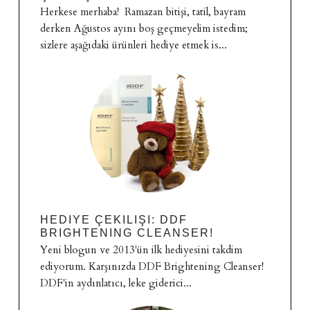
Herkese merhaba! Ramazan bitişi, tatil, bayram
derken Ağustos ayını boş geçmeyelim istedim;
sizlere aşağıdaki ürünleri hediye etmek is...
HEDIYE ÇEKILIŞI: DDF
BRIGHTENING CLEANSER!
Yeni blogun ve 2013'ün ilk hediyesini takdim
ediyorum. Karşınızda DDF Brightening Cleanser!
DDF'in aydınlatıcı, leke giderici...