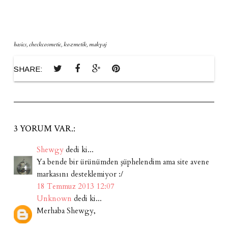
basics
,
checkcosmetic
,
kozmetik
,
makyaj
SHARE:
3 YORUM VAR.:
Shewgy
dedi ki...
Ya bende bir ürünümden şüphelendim ama site avene
markasını desteklemiyor :/
18 Temmuz 2013 12:07
Unknown
dedi ki...
Merhaba Shewgy,