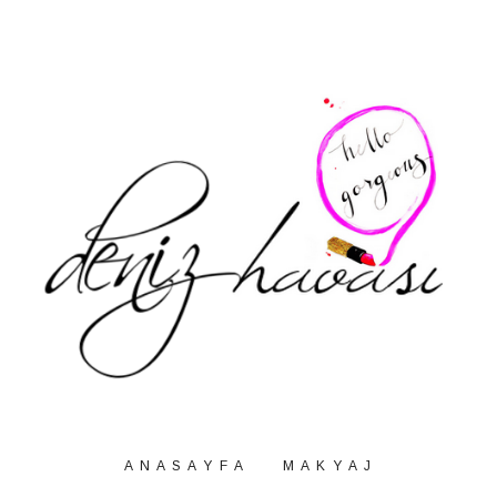
A N A S A Y F A
M A K Y A J