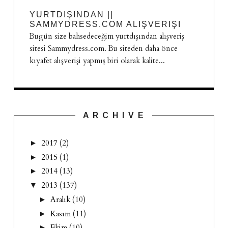
YURTDIŞINDAN ||
SAMMYDRESS.COM ALIŞVERIŞI
Bugün size bahsedeceğim yurtdışından alışveriş
sitesi Sammydress.com. Bu siteden daha önce
kıyafet alışverişi yapmış biri olarak kalite...
A R C H I V E
2017
(2)
►
2015
(1)
►
2014
(13)
►
2013
(137)
▼
Aralık
(10)
►
Kasım
(11)
►
Ekim
(10)
►