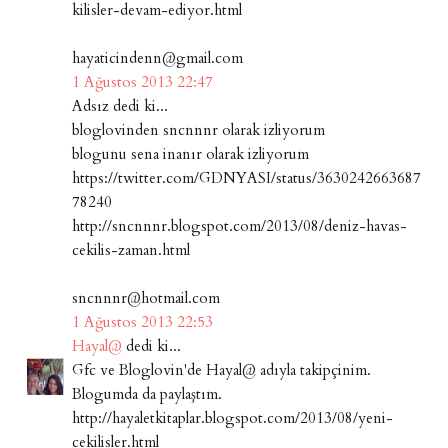
kilisler-devam-ediyor.html
hayaticindenn@gmail.com
1 Ağustos 2013 22:47
Adsız dedi ki...
bloglovinden sncnnnr olarak izliyorum
blogunu sena inanır olarak izliyorum
https://twitter.com/GDNYASI/status/3630242663687
78240
http://sncnnnr.blogspot.com/2013/08/deniz-havas-
cekilis-zaman.html
sncnnnr@hotmail.com
1 Ağustos 2013 22:53
Hayal@
dedi ki...
Gfc ve Bloglovin'de Hayal@ adıyla takipçinim.
Blogumda da paylaştım.
http://hayaletkitaplar.blogspot.com/2013/08/yeni-
cekilisler.html