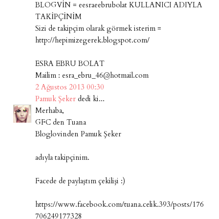
BLOGVİN = eesraeebrubolat KULLANICI ADIYLA
TAKİPÇİNİM
Sizi de takipçim olarak görmek isterim =
http://hepimizegerek.blogspot.com/
ESRA EBRU BOLAT
Mailim : esra_ebru_46@hotmail.com
2 Ağustos 2013 00:30
Pamuk Şeker
dedi ki...
Merhaba,
GFC den Tuana
Bloglovinden Pamuk Şeker
adıyla takipçinim.
Facede de paylaştım çekilişi :)
https://www.facebook.com/tuana.celik.393/posts/176
706249177328