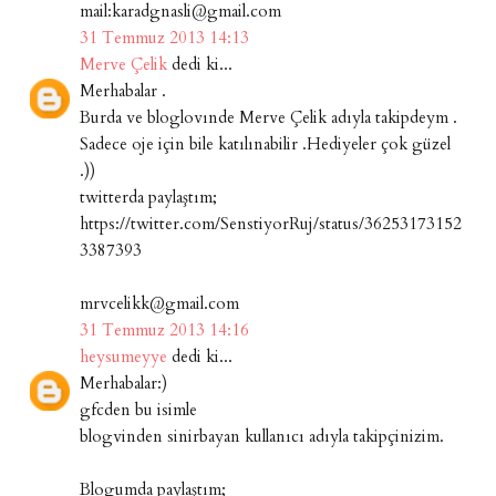
mail:karadgnasli@gmail.com
31 Temmuz 2013 14:13
Merve Çelik
dedi ki...
Merhabalar .
Burda ve bloglovınde Merve Çelik adıyla takipdeym .
Sadece oje için bile katılınabilir .Hediyeler çok güzel
.))
twitterda paylaştım;
https://twitter.com/SenstiyorRuj/status/36253173152
3387393
mrvcelikk@gmail.com
31 Temmuz 2013 14:16
heysumeyye
dedi ki...
Merhabalar:)
gfcden bu isimle
blogvinden sinirbayan kullanıcı adıyla takipçinizim.
Blogumda paylaştım;