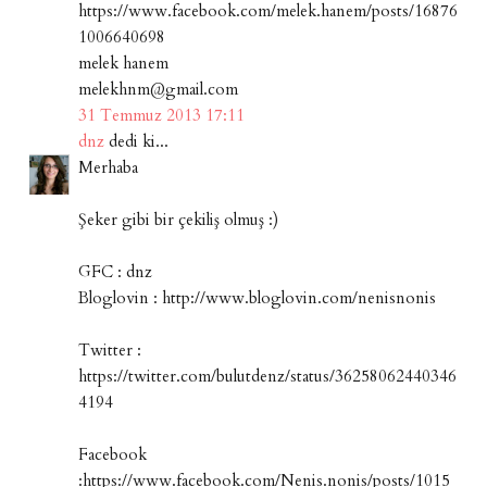
https://www.facebook.com/melek.hanem/posts/16876
1006640698
melek hanem
melekhnm@gmail.com
31 Temmuz 2013 17:11
dnz
dedi ki...
Merhaba
Şeker gibi bir çekiliş olmuş :)
GFC : dnz
Bloglovin : http://www.bloglovin.com/nenisnonis
Twitter :
https://twitter.com/bulutdenz/status/36258062440346
4194
Facebook
:https://www.facebook.com/Nenis.nonis/posts/1015