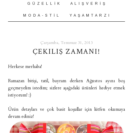
G Ü Z E L L İ K
A L I Ş V E R İ Ş
M O D A - S T İ L
Y A Ş A M T A R Z I
Çarşamba, Temmuz 31, 2013
ÇEKILIŞ ZAMANI!
Herkese merhaba!
Ramazan bitişi, tatil, bayram derken Ağustos ayını boş
geçmeyelim istedim; sizlere aşağıdaki ürünleri hediye etmek
istiyorum! :)
Ürün detayları ve çok basit koşullar için lütfen okumaya
devam ediniz!