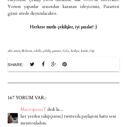
Yorum yapanlar arasından kazanan izleyicimiz, Pazartesi
günü sitede duyurulacaktır.
Herkese mutlu çekilişler, iyi şanslar! :)
alix avien
,
bb krem
,
cekilis
,
çekiliş
,
garnier
,
Göz
,
hediye
,
karite
,
Oje
SHARE:
167 YORUM VAR.:
MaceraperesT
dedi ki...
her yerden takipçinim:) twitterda paylaştım hatta seni
mentionladım.