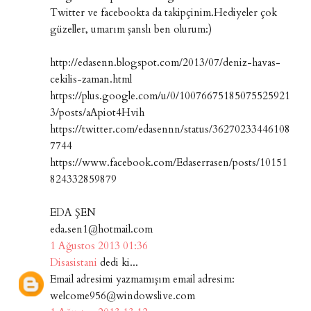
Twitter ve facebookta da takipçinim.Hediyeler çok
güzeller, umarım şanslı ben olurum:)
http://edasenn.blogspot.com/2013/07/deniz-havas-
cekilis-zaman.html
https://plus.google.com/u/0/10076675185075525921
3/posts/aApiot4Hvih
https://twitter.com/edasennn/status/36270233446108
7744
https://www.facebook.com/Edaserrasen/posts/10151
824332859879
EDA ŞEN
eda.sen1@hotmail.com
1 Ağustos 2013 01:36
Disasistani
dedi ki...
Email adresimi yazmamışım email adresim:
welcome956@windowslive.com