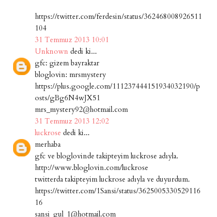
https://twitter.com/ferdesin/status/362468008926511
104
31 Temmuz 2013 10:01
Unknown
dedi ki...
gfc: gizem bayraktar
bloglovin: mrsmystery
https://plus.google.com/111237444151934032190/p
osts/gBg6N4wJX51
mrs_mystery92@hotmail.com
31 Temmuz 2013 12:02
luckrose
dedi ki...
merhaba
gfc ve bloglovinde takipteyim luckrose adıyla.
http://www.bloglovin.com/luckrose
twitterda takipteyim luckrose adıyla ve duyurdum.
https://twitter.com/1Sansi/status/3625005330529116
16
sansi_gul_1@hotmail.com