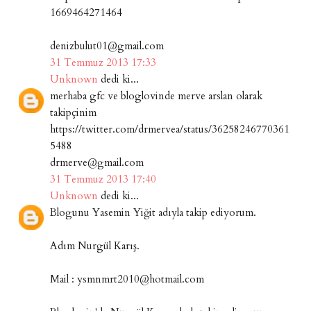
1669464271464
denizbulut01@gmail.com
31 Temmuz 2013 17:33
Unknown
dedi ki...
merhaba gfc ve bloglovinde merve arslan olarak
takipçinim
https://twitter.com/drmervea/status/36258246770361
5488
drmerve@gmail.com
31 Temmuz 2013 17:40
Unknown
dedi ki...
Blogunu Yasemin Yiğit adıyla takip ediyorum.
Adım Nurgül Karış.
Mail : ysmnmrt2010@hotmail.com