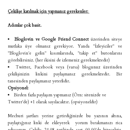
Çekilişe katılmak için yapmanız gerekenler:
Adımlar çok basit.
Bloglovin
ve
Google Friend Connect
üzerinden siteye
mutlaka üye olmanız gerekiyor. Yanda "İzleyiciler" ve
"Bloglovin'e gelin" kısımlarında, "takip et" butonlarını
görebilirsiniz. (her ikisini de izlemeniz gerekmektedir)
Twitter, Facebook veya (varsa) blogunuz üzerinden
çekilişinizin linkini paylaşmanız gerekmektedir. Bir
tanesinden paylaşmanız yeterlidir.
Opsiyonel:
Birden fazla paylaşım yapmanız (Örn: sitenizde ve
Twitter'de) +1 olarak sayılacaktır. (opsiyoneldir)
Mecburi şartları yerine getirdiğinizde bu yazının altına,
paylaştığınız linki de ekleyerek yorum bırakmanızı rica
ediyorum. Çekiliş 24.08 tarihinde saat 00.00'de bitecektir.