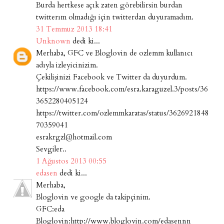
Burda hertkese açık zaten görebilirsin burdan
twitterım olmadığı için twitterdan duyuramadım.
31 Temmuz 2013 18:41
Unknown
dedi ki...
Merhaba, GFC ve Bloglovin de ozlemm kullanıcı
adıyla izleyicinizim.
Çekilişinizi Facebook ve Twitter da duyurdum.
https://www.facebook.com/esra.karaguzel.3/posts/36
3652280405124
https://twitter.com/ozlemmkaratas/status/3626921848
70359041
esrakrgzl@hotmail.com
Sevgiler..
1 Ağustos 2013 00:55
edasen
dedi ki...
Merhaba,
Bloglovin ve google da takipçinim.
GFC:eda
Bloglovin:http://www.bloglovin.com/edasennn