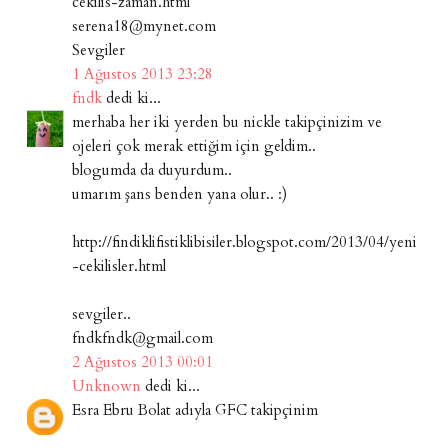
cekilis-zaman.html
serena18@mynet.com
Sevgiler
1 Ağustos 2013 23:28
fndk
dedi ki...
merhaba her iki yerden bu nickle takipçinizim ve
ojeleri çok merak ettiğim için geldim..
blogumda da duyurdum..
umarım şans benden yana olur.. :)
http://findiklifistiklibisiler.blogspot.com/2013/04/yeni
-cekilisler.html
sevgiler..
fndkfndk@gmail.com
2 Ağustos 2013 00:01
Unknown
dedi ki...
Esra Ebru Bolat adıyla GFC takipçinim