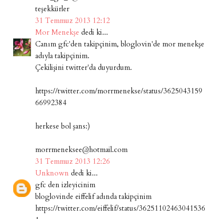
teşekkürler
31 Temmuz 2013 12:12
Mor Menekşe
dedi ki...
Canım gfc'den takipçinim, bloglovin'de mor menekşe
adıyla takipçinim.
Çekilişini twitter'da duyurdum.
https://twitter.com/morrmenekse/status/3625043159
66992384
herkese bol şans:)
morrmeneksee@hotmail.com
31 Temmuz 2013 12:26
Unknown
dedi ki...
gfc den izleyicinim
bloglovinde eiffelif adında takipçinim
https://twitter.com/eiffelif/status/36251102463041536