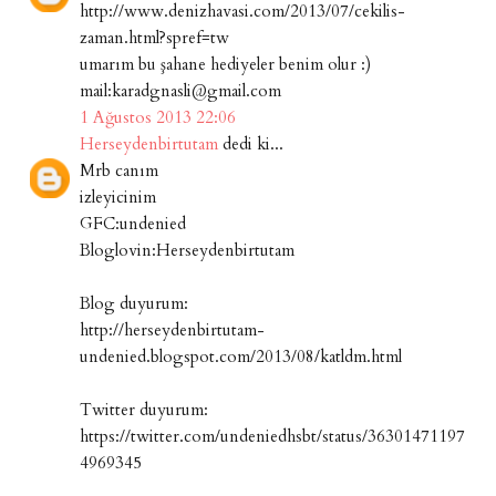
http://www.denizhavasi.com/2013/07/cekilis-
zaman.html?spref=tw
umarım bu şahane hediyeler benim olur :)
mail:karadgnasli@gmail.com
1 Ağustos 2013 22:06
Herseydenbirtutam
dedi ki...
Mrb canım
izleyicinim
GFC:undenied
Bloglovin:Herseydenbirtutam
Blog duyurum:
http://herseydenbirtutam-
undenied.blogspot.com/2013/08/katldm.html
Twitter duyurum:
https://twitter.com/undeniedhsbt/status/36301471197
4969345