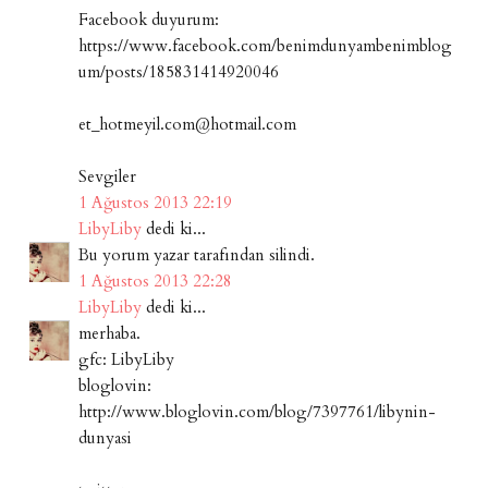
Facebook duyurum:
https://www.facebook.com/benimdunyambenimblog
um/posts/185831414920046
et_hotmeyil.com@hotmail.com
Sevgiler
1 Ağustos 2013 22:19
LibyLiby
dedi ki...
Bu yorum yazar tarafından silindi.
1 Ağustos 2013 22:28
LibyLiby
dedi ki...
merhaba.
gfc: LibyLiby
bloglovin:
http://www.bloglovin.com/blog/7397761/libynin-
dunyasi