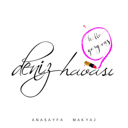
A N A S A Y F A
M A K Y A J