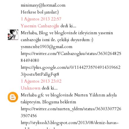
minimaxy@hotmail.com
Herkese bol şanslar:)
1 Ağustos 2013 22:57
Yasemin Canbazoğlu
dedi ki...
Merhaba, Blog ve bloglovinde izleyicinm yasemin
canbazoğlu ismi ile. çekilişi duyurdum :)
ysmncnbz1903@gmail.com
https://twitter.com/YCanbazogluu/status/3630264825
84494080
https://plus.google.com/u/0/11442735704914319662
3/posts/bttPaEgFqt8
1 Ağustos 2013 23:02
Unknown
dedi ki...
Merhaba gfc ve bloglovinde Nurten Yıldırım adıyla
takipteyim. Bloguma beklerim
https://twitter.com/nurten_yldrm/status/36303307726
3507456
http://stylisssh3.blogspot.com/2013/08/deniz-havas-