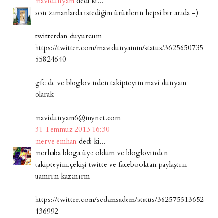
mavidunyam
dedi ki...
son zamanlarda istediğim ürünlerin hepsi bir arada =)
twitterdan duyurdum
https://twitter.com/mavidunyamm/status/3625650735
55824640
gfc de ve bloglovinden takipteyim mavi dunyam
olarak
mavidunyam6@mynet.com
31 Temmuz 2013 16:30
merve emhan
dedi ki...
merhaba bloga üye oldum ve bloglovinden
takipteyim.çekişi twitte ve facebooktan paylaştım
uamrım kazanırm
https://twitter.com/sedamsadem/status/362575513652
436992