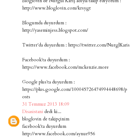
Bloglovin'de Nurgül Karış adıyla takip ediyorum :
http://www.bloglovin.com/krsygt
Blogumda duyurdum :
http://yaseminjess.blogspot.com/
Twitter'da duyurdum : https://twitter.com/NurglKaris
Facebook'ta duyurdum :
https://www.facebook.com/mckenzie.more
Google plus'ta duyurdum :
https://plus.google.com/100045726474994448698/p
osts
31 Temmuz 2013 18:09
Disasistani
dedi ki...
bloglovin de takipçinim
facebook'ta duyurdum
http://www.facebook.com/aynur956