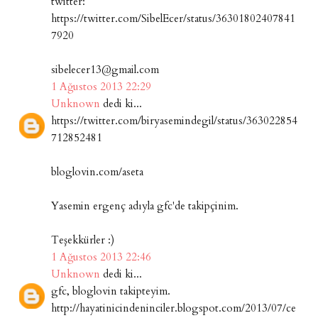
twitter:
https://twitter.com/SibelEcer/status/36301802407841
7920
sibelecer13@gmail.com
1 Ağustos 2013 22:29
Unknown
dedi ki...
https://twitter.com/biryasemindegil/status/363022854
712852481
bloglovin.com/aseta
Yasemin ergenç adıyla gfc'de takipçinim.
Teşekkürler :)
1 Ağustos 2013 22:46
Unknown
dedi ki...
gfc, bloglovin takipteyim.
http://hayatinicindeninciler.blogspot.com/2013/07/ce