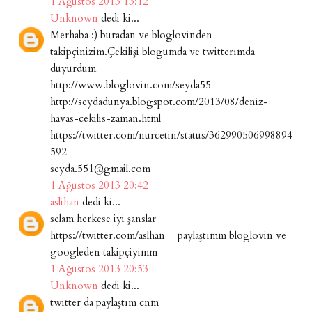
1 Ağustos 2013 13:12
Unknown
dedi ki...
Merhaba :) buradan ve bloglovinden
takipçinizim.Çekilişi blogumda ve twitterımda
duyurdum
http://www.bloglovin.com/seyda55
http://seydadunya.blogspot.com/2013/08/deniz-
havas-cekilis-zaman.html
https://twitter.com/nurcetin/status/362990506998894
592
seyda.551@gmail.com
1 Ağustos 2013 20:42
aslihan
dedi ki...
selam herkese iyi şanslar
https://twitter.com/aslhan__ paylaştımm bloglovin ve
googleden takipçiyimm
1 Ağustos 2013 20:53
Unknown
dedi ki...
twitter da paylaştım cnm