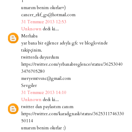
1
umarım benim olurlar=)
cancer_elif_gs@hotmail.com
31 Temmuz 2013 12:53
Unknown
dedi ki...
Merhaba
yar bana bir eğlence adıyla gfc ve bloglovinde
takipçinim.
twitterda duyurdum
https://twitter.com/yrbanabreglence/status/36253040
3476705280
meryemtvsnc@gmail.com
Sevgiler
31 Temmuz 2013 14:10
Unknown
dedi ki...
twitter dan paylastım canım
https://twitter.com/karadgnasli/status/3625311746330
50114
umarım benim olurlar :)