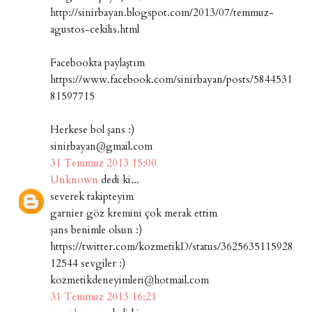
http://sinirbayan.blogspot.com/2013/07/temmuz-
agustos-cekilis.html
Facebookta paylaştım
https://www.facebook.com/sinirbayan/posts/5844531
81597715
Herkese bol şans :)
sinirbayan@gmail.com
31 Temmuz 2013 15:00
Unknown
dedi ki...
severek takipteyim
garnier göz kremini çok merak ettim
şans benimle olsun :)
https://twitter.com/kozmetikD/status/3625635115928
12544 sevgiler :)
kozmetikdeneyimleri@hotmail.com
31 Temmuz 2013 16:21