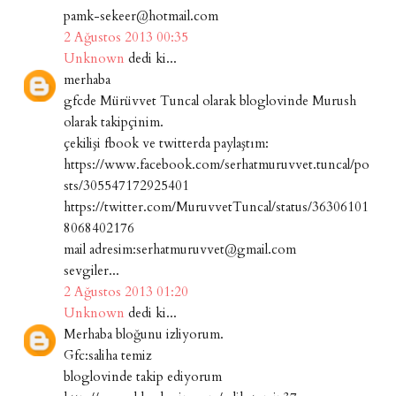
pamk-sekeer@hotmail.com
2 Ağustos 2013 00:35
Unknown
dedi ki...
merhaba
gfcde Mürüvvet Tuncal olarak bloglovinde Murush
olarak takipçinim.
çekilişi fbook ve twitterda paylaştım:
https://www.facebook.com/serhatmuruvvet.tuncal/po
sts/305547172925401
https://twitter.com/MuruvvetTuncal/status/36306101
8068402176
mail adresim:serhatmuruvvet@gmail.com
sevgiler...
2 Ağustos 2013 01:20
Unknown
dedi ki...
Merhaba bloğunu izliyorum.
Gfc:saliha temiz
bloglovinde takip ediyorum