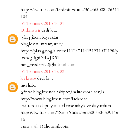
https://twitter.com/ferdesin/status/362468008926511
104
31 Temmuz 2013 10:01
Unknown
dedi ki...
gfc: gizem bayraktar
bloglovin: mrsmystery
https://plus.google.com/111237444151934032190/p
osts/gBg6N4wJX51
mrs_mystery92@hotmail.com
31 Temmuz 2013 12:02
luckrose
dedi ki...
merhaba
gfc ve bloglovinde takipteyim luckrose adıyla.
http://www.bloglovin.com/luckrose
twitterda takipteyim luckrose adıyla ve duyurdum.
https://twitter.com/1Sansi/status/3625005330529116
16
sansi_gul_1@hotmail.com