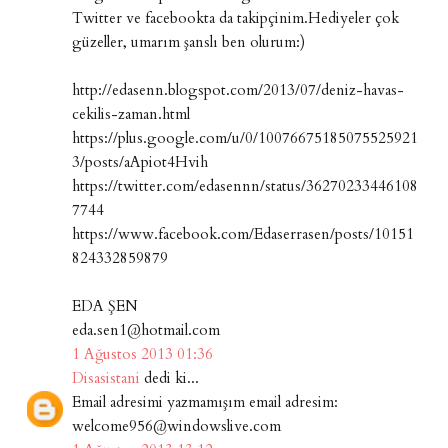
Twitter ve facebookta da takipçinim.Hediyeler çok
güzeller, umarım şanslı ben olurum:)
http://edasenn.blogspot.com/2013/07/deniz-havas-
cekilis-zaman.html
https://plus.google.com/u/0/10076675185075525921
3/posts/aApiot4Hvih
https://twitter.com/edasennn/status/36270233446108
7744
https://www.facebook.com/Edaserrasen/posts/10151
824332859879
EDA ŞEN
eda.sen1@hotmail.com
1 Ağustos 2013 01:36
Disasistani
dedi ki...
Email adresimi yazmamışım email adresim:
welcome956@windowslive.com