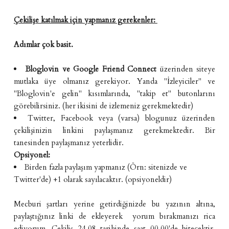
Çekilişe katılmak için yapmanız gerekenler:
Adımlar çok basit.
Bloglovin
ve
Google Friend Connect
üzerinden siteye
mutlaka üye olmanız gerekiyor. Yanda "İzleyiciler" ve
"Bloglovin'e gelin" kısımlarında, "takip et" butonlarını
görebilirsiniz. (her ikisini de izlemeniz gerekmektedir)
Twitter, Facebook veya (varsa) blogunuz üzerinden
çekilişinizin linkini paylaşmanız gerekmektedir. Bir
tanesinden paylaşmanız yeterlidir.
Opsiyonel:
Birden fazla paylaşım yapmanız (Örn: sitenizde ve
Twitter'de) +1 olarak sayılacaktır. (opsiyoneldir)
Mecburi şartları yerine getirdiğinizde bu yazının altına,
paylaştığınız linki de ekleyerek yorum bırakmanızı rica
ediyorum. Çekiliş 24.08 tarihinde saat 00.00'de bitecektir.