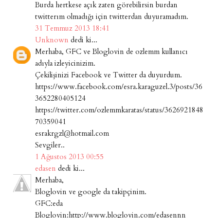
Burda hertkese açık zaten görebilirsin burdan
twitterım olmadığı için twitterdan duyuramadım.
31 Temmuz 2013 18:41
Unknown
dedi ki...
Merhaba, GFC ve Bloglovin de ozlemm kullanıcı
adıyla izleyicinizim.
Çekilişinizi Facebook ve Twitter da duyurdum.
https://www.facebook.com/esra.karaguzel.3/posts/36
3652280405124
https://twitter.com/ozlemmkaratas/status/3626921848
70359041
esrakrgzl@hotmail.com
Sevgiler..
1 Ağustos 2013 00:55
edasen
dedi ki...
Merhaba,
Bloglovin ve google da takipçinim.
GFC:eda
Bloglovin:http://www.bloglovin.com/edasennn