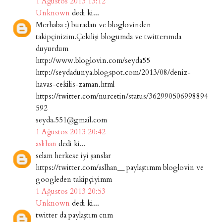
1 Ağustos 2013 13:12
Unknown
dedi ki...
Merhaba :) buradan ve bloglovinden
takipçinizim.Çekilişi blogumda ve twitterımda
duyurdum
http://www.bloglovin.com/seyda55
http://seydadunya.blogspot.com/2013/08/deniz-
havas-cekilis-zaman.html
https://twitter.com/nurcetin/status/362990506998894
592
seyda.551@gmail.com
1 Ağustos 2013 20:42
aslihan
dedi ki...
selam herkese iyi şanslar
https://twitter.com/aslhan__ paylaştımm bloglovin ve
googleden takipçiyimm
1 Ağustos 2013 20:53
Unknown
dedi ki...
twitter da paylaştım cnm