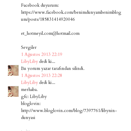
Facebook duyurum:
https://www.facebook.com/benimdunyambenimblog
um/posts/185831414920046
et_hotmeyil.com@hotmail.com
Sevgiler
1 Ağustos 2013 22:19
LibyLiby
dedi ki...
Bu yorum yazar tarafından silindi.
1 Ağustos 2013 22:28
LibyLiby
dedi ki...
merhaba.
gfc: LibyLiby
bloglovin:
http://www.bloglovin.com/blog/7397761/libynin-
dunyasi