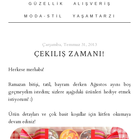
G Ü Z E L L İ K
A L I Ş V E R İ Ş
M O D A - S T İ L
Y A Ş A M T A R Z I
Çarşamba, Temmuz 31, 2013
ÇEKILIŞ ZAMANI!
Herkese merhaba!
Ramazan bitişi, tatil, bayram derken Ağustos ayını boş
geçmeyelim istedim; sizlere aşağıdaki ürünleri hediye etmek
istiyorum! :)
Ürün detayları ve çok basit koşullar için lütfen okumaya
devam ediniz!