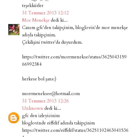
teşekkürler
31 Temmuz 2013 12:12
Mor Menekşe
dedi ki...
Canım gfc'den takipçinim, bloglovin'de mor menekşe
adıyla takipçinim.
Çekilişini twitter'da duyurdum.
https://twitter.com/morrmenekse/status/3625043159
66992384
herkese bol şans:)
morrmeneksee@hotmail.com
31 Temmuz 2013 12:26
Unknown
dedi ki...
gfc den izleyicinim
bloglovinde eiffelif adında takipçinim
https://twitter.com/eiffelif/status/36251102463041536