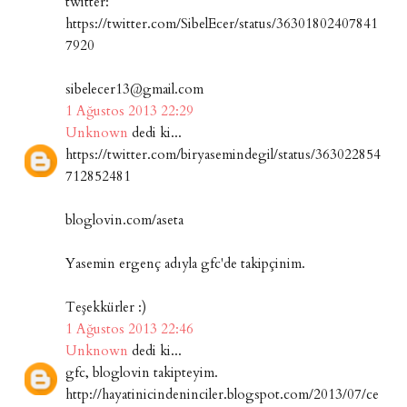
twitter:
https://twitter.com/SibelEcer/status/36301802407841
7920
sibelecer13@gmail.com
1 Ağustos 2013 22:29
Unknown
dedi ki...
https://twitter.com/biryasemindegil/status/363022854
712852481
bloglovin.com/aseta
Yasemin ergenç adıyla gfc'de takipçinim.
Teşekkürler :)
1 Ağustos 2013 22:46
Unknown
dedi ki...
gfc, bloglovin takipteyim.
http://hayatinicindeninciler.blogspot.com/2013/07/ce