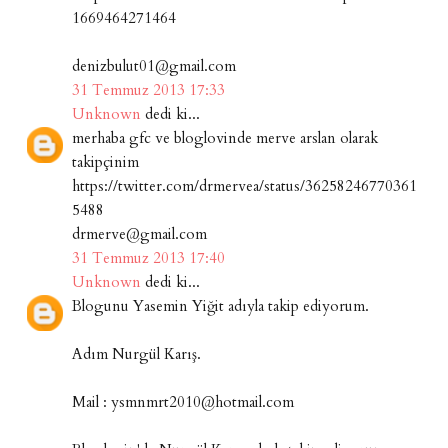
1669464271464
denizbulut01@gmail.com
31 Temmuz 2013 17:33
Unknown
dedi ki...
merhaba gfc ve bloglovinde merve arslan olarak
takipçinim
https://twitter.com/drmervea/status/36258246770361
5488
drmerve@gmail.com
31 Temmuz 2013 17:40
Unknown
dedi ki...
Blogunu Yasemin Yiğit adıyla takip ediyorum.
Adım Nurgül Karış.
Mail : ysmnmrt2010@hotmail.com