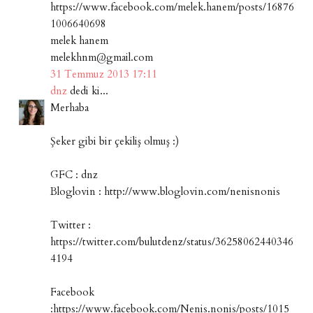
https://www.facebook.com/melek.hanem/posts/16876
1006640698
melek hanem
melekhnm@gmail.com
31 Temmuz 2013 17:11
dnz
dedi ki...
Merhaba
Şeker gibi bir çekiliş olmuş :)
GFC : dnz
Bloglovin : http://www.bloglovin.com/nenisnonis
Twitter :
https://twitter.com/bulutdenz/status/36258062440346
4194
Facebook
:https://www.facebook.com/Nenis.nonis/posts/1015