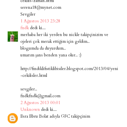
cekilis-zaman.html
serena18@mynet.com
Sevgiler
1 Ağustos 2013 23:28
fndk
dedi ki...
merhaba her iki yerden bu nickle takipçinizim ve
ojeleri çok merak ettiğim için geldim..
blogumda da duyurdum..
umarım şans benden yana olur.. :)
http://findiklifistiklibisiler.blogspot.com/2013/04/yeni
-cekilisler.html
sevgiler..
fndkfndk@gmail.com
2 Ağustos 2013 00:01
Unknown
dedi ki...
Esra Ebru Bolat adıyla GFC takipçinim