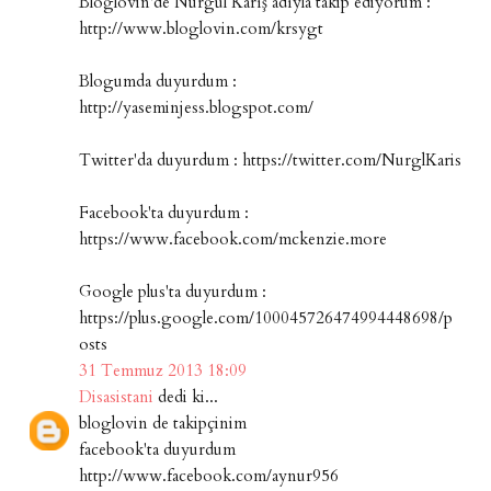
Bloglovin'de Nurgül Karış adıyla takip ediyorum :
http://www.bloglovin.com/krsygt
Blogumda duyurdum :
http://yaseminjess.blogspot.com/
Twitter'da duyurdum : https://twitter.com/NurglKaris
Facebook'ta duyurdum :
https://www.facebook.com/mckenzie.more
Google plus'ta duyurdum :
https://plus.google.com/100045726474994448698/p
osts
31 Temmuz 2013 18:09
Disasistani
dedi ki...
bloglovin de takipçinim
facebook'ta duyurdum
http://www.facebook.com/aynur956