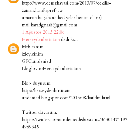
http://www.denizhavasi.com/2013/07/cekilis-
zaman.html?spref=tw
umarım bu şahane hediyeler benim olur :)
mail:karadgnasli@gmail.com
1 Ağustos 2013 22:06
Herseydenbirtutam
dedi ki...
Mrb canım
izleyicinim
GFC:undenied
Bloglovin:Herseydenbirtutam
Blog duyurum:
http://herseydenbirtutam-
undenied.blogspot.com/2013/08/katldm.html
Twitter duyurum:
https://twitter.com/undeniedhsbt/status/36301471197
4969345