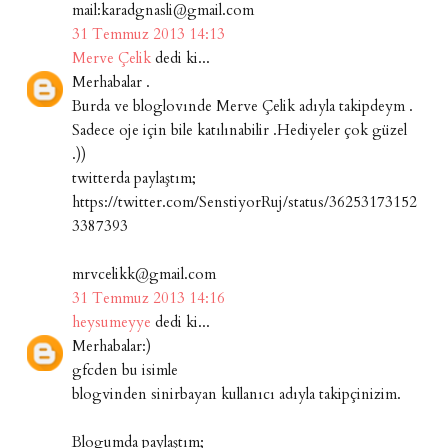
mail:karadgnasli@gmail.com
31 Temmuz 2013 14:13
Merve Çelik
dedi ki...
Merhabalar .
Burda ve bloglovınde Merve Çelik adıyla takipdeym .
Sadece oje için bile katılınabilir .Hediyeler çok güzel
.))
twitterda paylaştım;
https://twitter.com/SenstiyorRuj/status/36253173152
3387393
mrvcelikk@gmail.com
31 Temmuz 2013 14:16
heysumeyye
dedi ki...
Merhabalar:)
gfcden bu isimle
blogvinden sinirbayan kullanıcı adıyla takipçinizim.
Blogumda paylaştım;