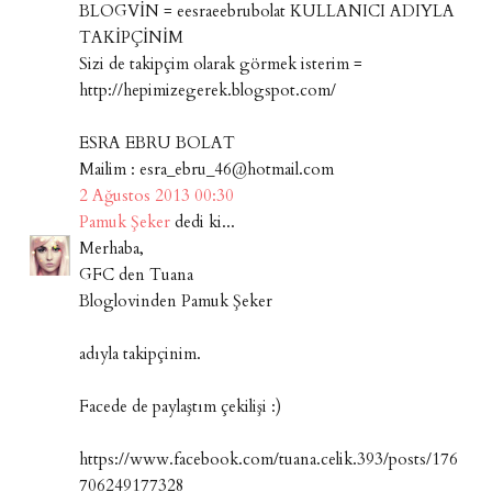
BLOGVİN = eesraeebrubolat KULLANICI ADIYLA
TAKİPÇİNİM
Sizi de takipçim olarak görmek isterim =
http://hepimizegerek.blogspot.com/
ESRA EBRU BOLAT
Mailim : esra_ebru_46@hotmail.com
2 Ağustos 2013 00:30
Pamuk Şeker
dedi ki...
Merhaba,
GFC den Tuana
Bloglovinden Pamuk Şeker
adıyla takipçinim.
Facede de paylaştım çekilişi :)
https://www.facebook.com/tuana.celik.393/posts/176
706249177328