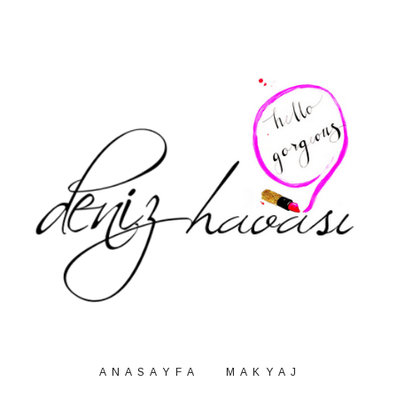
A N A S A Y F A
M A K Y A J