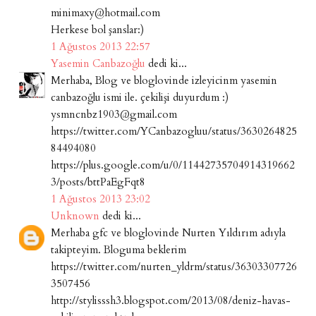
minimaxy@hotmail.com
Herkese bol şanslar:)
1 Ağustos 2013 22:57
Yasemin Canbazoğlu
dedi ki...
Merhaba, Blog ve bloglovinde izleyicinm yasemin
canbazoğlu ismi ile. çekilişi duyurdum :)
ysmncnbz1903@gmail.com
https://twitter.com/YCanbazogluu/status/3630264825
84494080
https://plus.google.com/u/0/11442735704914319662
3/posts/bttPaEgFqt8
1 Ağustos 2013 23:02
Unknown
dedi ki...
Merhaba gfc ve bloglovinde Nurten Yıldırım adıyla
takipteyim. Bloguma beklerim
https://twitter.com/nurten_yldrm/status/36303307726
3507456
http://stylisssh3.blogspot.com/2013/08/deniz-havas-