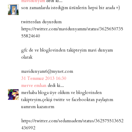
mavidunyam
dedi ki...
son zamanlarda istediğim ürünlerin hepsi bir arada =)
twitterdan duyurdum
https://twitter.com/mavidunyamm/status/3625650735
55824640
gfc de ve bloglovinden takipteyim mavi dunyam
olarak
mavidunyam6@mynet.com
31 Temmuz 2013 16:30
merve emhan
dedi ki...
merhaba bloga üye oldum ve bloglovinden
takipteyim.çekişi twitte ve facebooktan paylaştım
uamrım kazanırm
https://twitter.com/sedamsadem/status/362575513652
436992