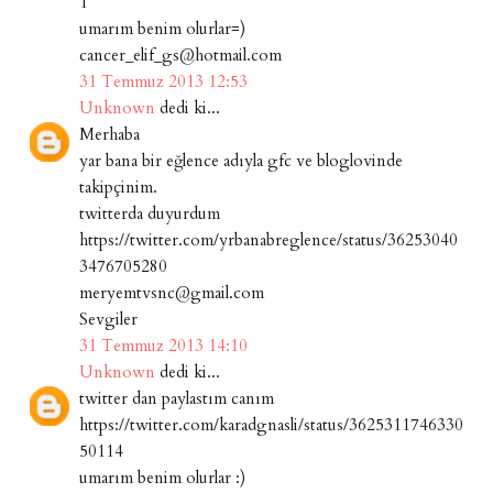
1
umarım benim olurlar=)
cancer_elif_gs@hotmail.com
31 Temmuz 2013 12:53
Unknown
dedi ki...
Merhaba
yar bana bir eğlence adıyla gfc ve bloglovinde
takipçinim.
twitterda duyurdum
https://twitter.com/yrbanabreglence/status/36253040
3476705280
meryemtvsnc@gmail.com
Sevgiler
31 Temmuz 2013 14:10
Unknown
dedi ki...
twitter dan paylastım canım
https://twitter.com/karadgnasli/status/3625311746330
50114
umarım benim olurlar :)