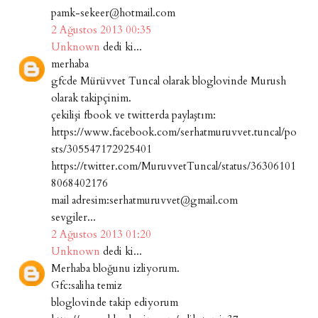
pamk-sekeer@hotmail.com
2 Ağustos 2013 00:35
Unknown
dedi ki...
merhaba
gfcde Mürüvvet Tuncal olarak bloglovinde Murush
olarak takipçinim.
çekilişi fbook ve twitterda paylaştım:
https://www.facebook.com/serhatmuruvvet.tuncal/po
sts/305547172925401
https://twitter.com/MuruvvetTuncal/status/36306101
8068402176
mail adresim:serhatmuruvvet@gmail.com
sevgiler...
2 Ağustos 2013 01:20
Unknown
dedi ki...
Merhaba bloğunu izliyorum.
Gfc:saliha temiz
bloglovinde takip ediyorum