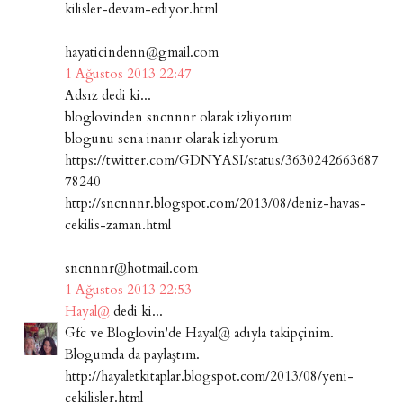
kilisler-devam-ediyor.html
hayaticindenn@gmail.com
1 Ağustos 2013 22:47
Adsız dedi ki...
bloglovinden sncnnnr olarak izliyorum
blogunu sena inanır olarak izliyorum
https://twitter.com/GDNYASI/status/3630242663687
78240
http://sncnnnr.blogspot.com/2013/08/deniz-havas-
cekilis-zaman.html
sncnnnr@hotmail.com
1 Ağustos 2013 22:53
Hayal@
dedi ki...
Gfc ve Bloglovin'de Hayal@ adıyla takipçinim.
Blogumda da paylaştım.
http://hayaletkitaplar.blogspot.com/2013/08/yeni-
cekilisler.html