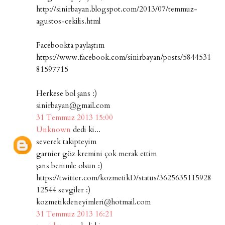
http://sinirbayan.blogspot.com/2013/07/temmuz-
agustos-cekilis.html
Facebookta paylaştım
https://www.facebook.com/sinirbayan/posts/5844531
81597715
Herkese bol şans :)
sinirbayan@gmail.com
31 Temmuz 2013 15:00
Unknown
dedi ki...
severek takipteyim
garnier göz kremini çok merak ettim
şans benimle olsun :)
https://twitter.com/kozmetikD/status/3625635115928
12544 sevgiler :)
kozmetikdeneyimleri@hotmail.com
31 Temmuz 2013 16:21