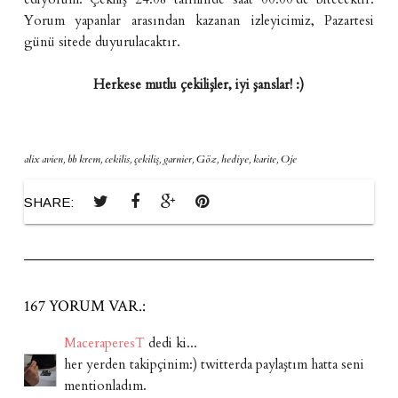
Yorum yapanlar arasından kazanan izleyicimiz, Pazartesi
günü sitede duyurulacaktır.
Herkese mutlu çekilişler, iyi şanslar! :)
alix avien
,
bb krem
,
cekilis
,
çekiliş
,
garnier
,
Göz
,
hediye
,
karite
,
Oje
SHARE:
167 YORUM VAR.:
MaceraperesT
dedi ki...
her yerden takipçinim:) twitterda paylaştım hatta seni
mentionladım.