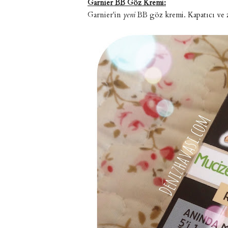
Garnier BB Göz Kremi:
Garnier'in
yeni
BB göz kremi. Kapatıcı ve z