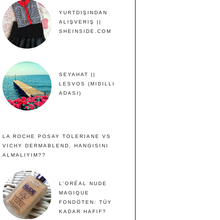
YURTDIŞINDAN
ALIŞVERIŞ ||
SHEINSIDE.COM
SEYAHAT ||
LESVOS (MIDILLI
ADASI)
LA ROCHE POSAY TOLERIANE VS
VICHY DERMABLEND, HANGISINI
ALMALIYIM??
L'ORÉAL NUDE
MAGIQUE
FONDÖTEN: TÜY
KADAR HAFIF?