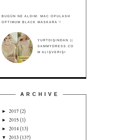
BUGÜN NE ALDIM: MAC OPULASH
OPTIMUM BLACK MASKARA ♡
YURTDIŞINDAN ||
SAMMYDRESS.CO
M ALIŞVERIŞI
A R C H I V E
2017
(2)
►
2015
(1)
►
2014
(13)
►
2013
(137)
▼