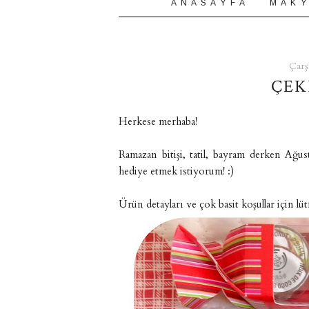
A N A S A Y F A
M A K Y
Çarş
ÇEK
Herkese merhaba!
Ramazan bitişi, tatil, bayram derken Ağus
hediye etmek istiyorum! :)
Ürün detayları ve çok basit koşullar için l