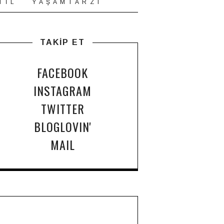
T İ L
Y A Ş A M T A R Z I
TAKİP ET
FACEBOOK
INSTAGRAM
TWITTER
BLOGLOVIN'
MAIL