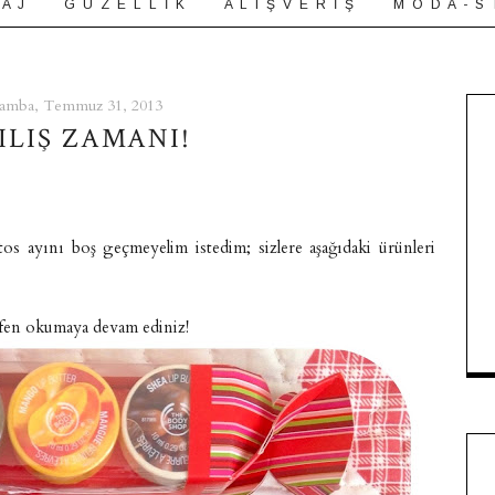
 A J
G Ü Z E L L İ K
A L I Ş V E R İ Ş
M O D A - S 
amba, Temmuz 31, 2013
ILIŞ ZAMANI!
tos ayını boş geçmeyelim istedim; sizlere aşağıdaki ürünleri
ütfen okumaya devam ediniz!