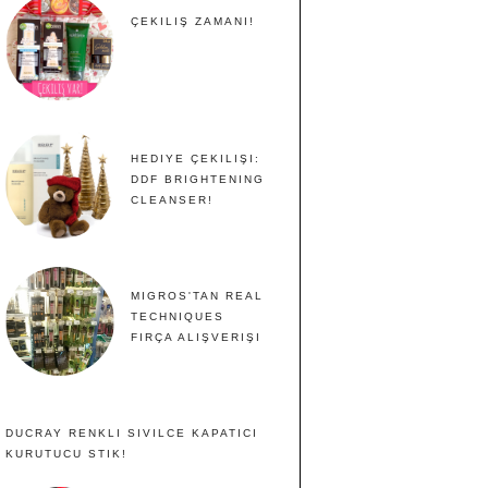
ÇEKILIŞ ZAMANI!
HEDIYE ÇEKILIŞI:
DDF BRIGHTENING
CLEANSER!
MIGROS'TAN REAL
TECHNIQUES
FIRÇA ALIŞVERIŞI
DUCRAY RENKLI SIVILCE KAPATICI
KURUTUCU STIK!