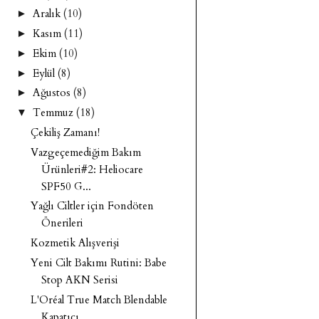
Aralık
(10)
►
Kasım
(11)
►
Ekim
(10)
►
Eylül
(8)
►
Ağustos
(8)
►
Temmuz
(18)
▼
Çekiliş Zamanı!
Vazgeçemediğim Bakım
Ürünleri#2: Heliocare
SPF50 G...
Yağlı Ciltler için Fondöten
Önerileri
Kozmetik Alışverişi
Yeni Cilt Bakımı Rutini: Babe
Stop AKN Serisi
L'Oréal True Match Blendable
Kapatıcı