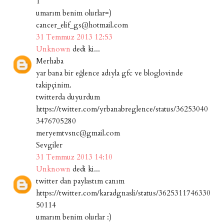
1
umarım benim olurlar=)
cancer_elif_gs@hotmail.com
31 Temmuz 2013 12:53
Unknown
dedi ki...
Merhaba
yar bana bir eğlence adıyla gfc ve bloglovinde
takipçinim.
twitterda duyurdum
https://twitter.com/yrbanabreglence/status/36253040
3476705280
meryemtvsnc@gmail.com
Sevgiler
31 Temmuz 2013 14:10
Unknown
dedi ki...
twitter dan paylastım canım
https://twitter.com/karadgnasli/status/3625311746330
50114
umarım benim olurlar :)