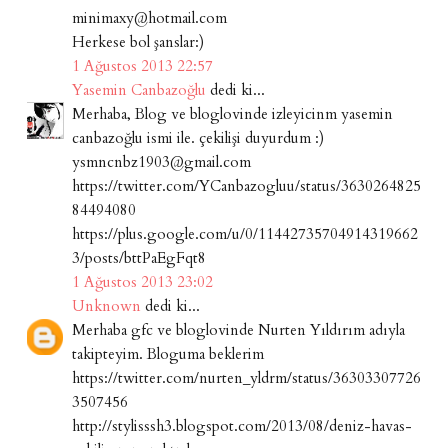
minimaxy@hotmail.com
Herkese bol şanslar:)
1 Ağustos 2013 22:57
Yasemin Canbazoğlu
dedi ki...
Merhaba, Blog ve bloglovinde izleyicinm yasemin
canbazoğlu ismi ile. çekilişi duyurdum :)
ysmncnbz1903@gmail.com
https://twitter.com/YCanbazogluu/status/3630264825
84494080
https://plus.google.com/u/0/11442735704914319662
3/posts/bttPaEgFqt8
1 Ağustos 2013 23:02
Unknown
dedi ki...
Merhaba gfc ve bloglovinde Nurten Yıldırım adıyla
takipteyim. Bloguma beklerim
https://twitter.com/nurten_yldrm/status/36303307726
3507456
http://stylisssh3.blogspot.com/2013/08/deniz-havas-