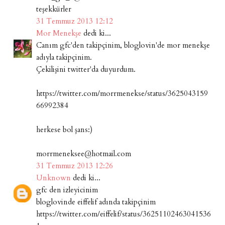
teşekkürler
31 Temmuz 2013 12:12
Mor Menekşe
dedi ki...
Canım gfc'den takipçinim, bloglovin'de mor menekşe
adıyla takipçinim.
Çekilişini twitter'da duyurdum.
https://twitter.com/morrmenekse/status/3625043159
66992384
herkese bol şans:)
morrmeneksee@hotmail.com
31 Temmuz 2013 12:26
Unknown
dedi ki...
gfc den izleyicinim
bloglovinde eiffelif adında takipçinim
https://twitter.com/eiffelif/status/36251102463041536