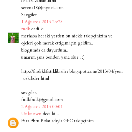
cekilis-zaman.html
serena18@mynet.com
Sevgiler
1 Ağustos 2013 23:28
fndk
dedi ki...
merhaba her iki yerden bu nickle takipçinizim ve
ojeleri çok merak ettiğim için geldim..
blogumda da duyurdum..
umarım şans benden yana olur.. :)
http://findiklifistiklibisiler.blogspot.com/2013/04/yeni
-cekilisler.html
sevgiler..
fndkfndk@gmail.com
2 Ağustos 2013 00:01
Unknown
dedi ki...
Esra Ebru Bolat adıyla GFC takipçinim