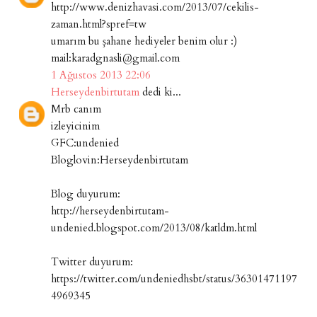
http://www.denizhavasi.com/2013/07/cekilis-
zaman.html?spref=tw
umarım bu şahane hediyeler benim olur :)
mail:karadgnasli@gmail.com
1 Ağustos 2013 22:06
Herseydenbirtutam
dedi ki...
Mrb canım
izleyicinim
GFC:undenied
Bloglovin:Herseydenbirtutam
Blog duyurum:
http://herseydenbirtutam-
undenied.blogspot.com/2013/08/katldm.html
Twitter duyurum:
https://twitter.com/undeniedhsbt/status/36301471197
4969345