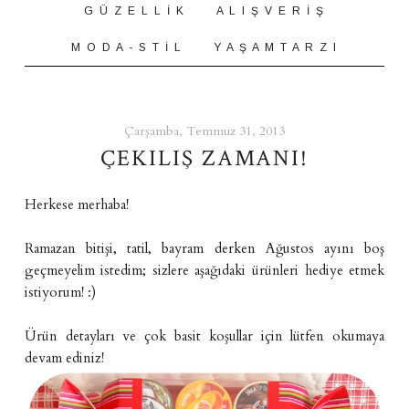
G Ü Z E L L İ K
A L I Ş V E R İ Ş
M O D A - S T İ L
Y A Ş A M T A R Z I
Çarşamba, Temmuz 31, 2013
ÇEKILIŞ ZAMANI!
Herkese merhaba!
Ramazan bitişi, tatil, bayram derken Ağustos ayını boş
geçmeyelim istedim; sizlere aşağıdaki ürünleri hediye etmek
istiyorum! :)
Ürün detayları ve çok basit koşullar için lütfen okumaya
devam ediniz!