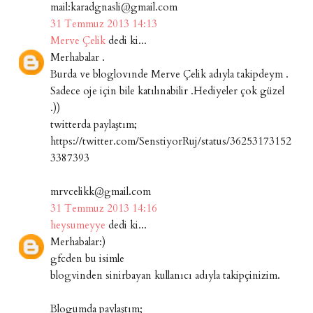
mail:karadgnasli@gmail.com
31 Temmuz 2013 14:13
Merve Çelik
dedi ki...
Merhabalar .
Burda ve bloglovınde Merve Çelik adıyla takipdeym .
Sadece oje için bile katılınabilir .Hediyeler çok güzel
.))
twitterda paylaştım;
https://twitter.com/SenstiyorRuj/status/36253173152
3387393
mrvcelikk@gmail.com
31 Temmuz 2013 14:16
heysumeyye
dedi ki...
Merhabalar:)
gfcden bu isimle
blogvinden sinirbayan kullanıcı adıyla takipçinizim.
Blogumda paylaştım;