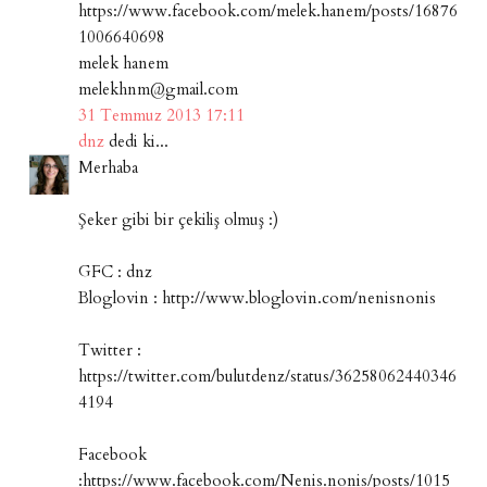
https://www.facebook.com/melek.hanem/posts/16876
1006640698
melek hanem
melekhnm@gmail.com
31 Temmuz 2013 17:11
dnz
dedi ki...
Merhaba
Şeker gibi bir çekiliş olmuş :)
GFC : dnz
Bloglovin : http://www.bloglovin.com/nenisnonis
Twitter :
https://twitter.com/bulutdenz/status/36258062440346
4194
Facebook
:https://www.facebook.com/Nenis.nonis/posts/1015