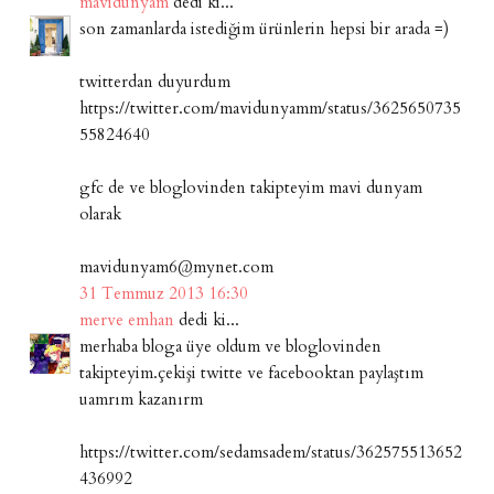
mavidunyam
dedi ki...
son zamanlarda istediğim ürünlerin hepsi bir arada =)
twitterdan duyurdum
https://twitter.com/mavidunyamm/status/3625650735
55824640
gfc de ve bloglovinden takipteyim mavi dunyam
olarak
mavidunyam6@mynet.com
31 Temmuz 2013 16:30
merve emhan
dedi ki...
merhaba bloga üye oldum ve bloglovinden
takipteyim.çekişi twitte ve facebooktan paylaştım
uamrım kazanırm
https://twitter.com/sedamsadem/status/362575513652
436992