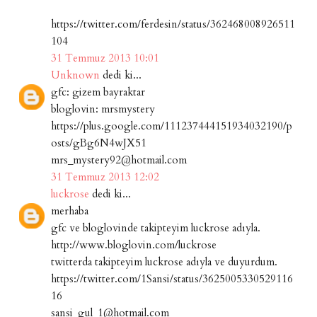
https://twitter.com/ferdesin/status/362468008926511
104
31 Temmuz 2013 10:01
Unknown
dedi ki...
gfc: gizem bayraktar
bloglovin: mrsmystery
https://plus.google.com/111237444151934032190/p
osts/gBg6N4wJX51
mrs_mystery92@hotmail.com
31 Temmuz 2013 12:02
luckrose
dedi ki...
merhaba
gfc ve bloglovinde takipteyim luckrose adıyla.
http://www.bloglovin.com/luckrose
twitterda takipteyim luckrose adıyla ve duyurdum.
https://twitter.com/1Sansi/status/3625005330529116
16
sansi_gul_1@hotmail.com