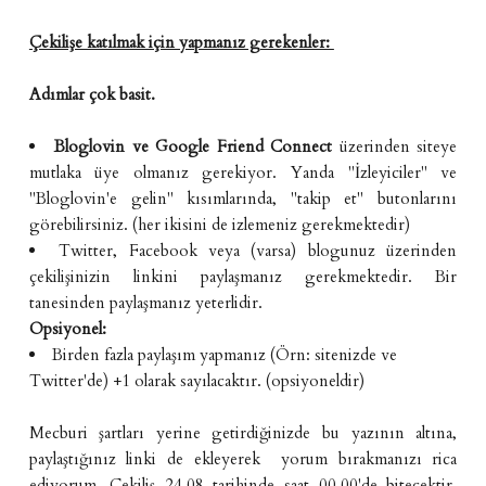
Çekilişe katılmak için yapmanız gerekenler:
Adımlar çok basit.
Bloglovin
ve
Google Friend Connect
üzerinden siteye
mutlaka üye olmanız gerekiyor. Yanda "İzleyiciler" ve
"Bloglovin'e gelin" kısımlarında, "takip et" butonlarını
görebilirsiniz. (her ikisini de izlemeniz gerekmektedir)
Twitter, Facebook veya (varsa) blogunuz üzerinden
çekilişinizin linkini paylaşmanız gerekmektedir. Bir
tanesinden paylaşmanız yeterlidir.
Opsiyonel:
Birden fazla paylaşım yapmanız (Örn: sitenizde ve
Twitter'de) +1 olarak sayılacaktır. (opsiyoneldir)
Mecburi şartları yerine getirdiğinizde bu yazının altına,
paylaştığınız linki de ekleyerek yorum bırakmanızı rica
ediyorum. Çekiliş 24.08 tarihinde saat 00.00'de bitecektir.