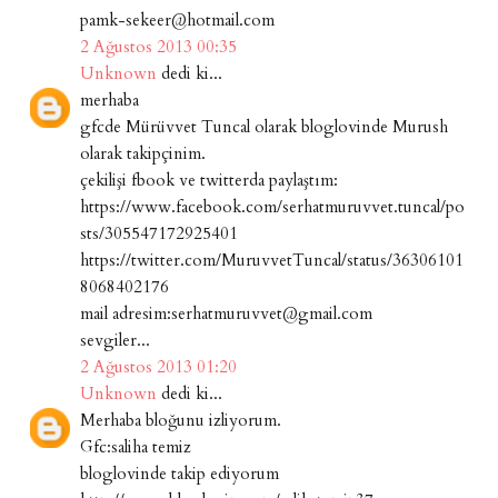
pamk-sekeer@hotmail.com
2 Ağustos 2013 00:35
Unknown
dedi ki...
merhaba
gfcde Mürüvvet Tuncal olarak bloglovinde Murush
olarak takipçinim.
çekilişi fbook ve twitterda paylaştım:
https://www.facebook.com/serhatmuruvvet.tuncal/po
sts/305547172925401
https://twitter.com/MuruvvetTuncal/status/36306101
8068402176
mail adresim:serhatmuruvvet@gmail.com
sevgiler...
2 Ağustos 2013 01:20
Unknown
dedi ki...
Merhaba bloğunu izliyorum.
Gfc:saliha temiz
bloglovinde takip ediyorum