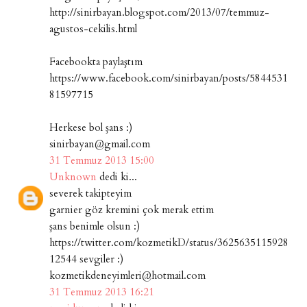
http://sinirbayan.blogspot.com/2013/07/temmuz-
agustos-cekilis.html
Facebookta paylaştım
https://www.facebook.com/sinirbayan/posts/5844531
81597715
Herkese bol şans :)
sinirbayan@gmail.com
31 Temmuz 2013 15:00
Unknown
dedi ki...
severek takipteyim
garnier göz kremini çok merak ettim
şans benimle olsun :)
https://twitter.com/kozmetikD/status/3625635115928
12544 sevgiler :)
kozmetikdeneyimleri@hotmail.com
31 Temmuz 2013 16:21