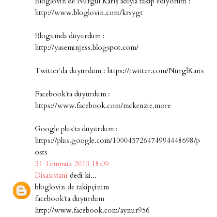
Bloglovin'de Nurgül Karış adıyla takip ediyorum :
http://www.bloglovin.com/krsygt
Blogumda duyurdum :
http://yaseminjess.blogspot.com/
Twitter'da duyurdum : https://twitter.com/NurglKaris
Facebook'ta duyurdum :
https://www.facebook.com/mckenzie.more
Google plus'ta duyurdum :
https://plus.google.com/100045726474994448698/p
osts
31 Temmuz 2013 18:09
Disasistani
dedi ki...
bloglovin de takipçinim
facebook'ta duyurdum
http://www.facebook.com/aynur956