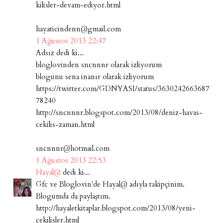
kilisler-devam-ediyor.html
hayaticindenn@gmail.com
1 Ağustos 2013 22:47
Adsız dedi ki...
bloglovinden sncnnnr olarak izliyorum
blogunu sena inanır olarak izliyorum
https://twitter.com/GDNYASI/status/3630242663687
78240
http://sncnnnr.blogspot.com/2013/08/deniz-havas-
cekilis-zaman.html
sncnnnr@hotmail.com
1 Ağustos 2013 22:53
Hayal@
dedi ki...
Gfc ve Bloglovin'de Hayal@ adıyla takipçinim.
Blogumda da paylaştım.
http://hayaletkitaplar.blogspot.com/2013/08/yeni-
cekilisler.html