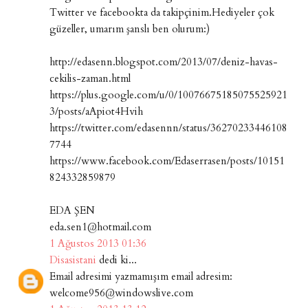
Twitter ve facebookta da takipçinim.Hediyeler çok
güzeller, umarım şanslı ben olurum:)
http://edasenn.blogspot.com/2013/07/deniz-havas-
cekilis-zaman.html
https://plus.google.com/u/0/10076675185075525921
3/posts/aApiot4Hvih
https://twitter.com/edasennn/status/36270233446108
7744
https://www.facebook.com/Edaserrasen/posts/10151
824332859879
EDA ŞEN
eda.sen1@hotmail.com
1 Ağustos 2013 01:36
Disasistani
dedi ki...
Email adresimi yazmamışım email adresim:
welcome956@windowslive.com