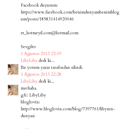
Facebook duyurum:
https://www.facebook.com/benimdunyambenimblog
um/posts/185831414920046
et_hotmeyil.com@hotmail.com
Sevgiler
1 Ağustos 2013 22:19
LibyLiby
dedi ki...
Bu yorum yazar tarafından silindi.
1 Ağustos 2013 22:28
LibyLiby
dedi ki...
merhaba.
gfc: LibyLiby
bloglovin:
http://www.bloglovin.com/blog/7397761/libynin-
dunyasi