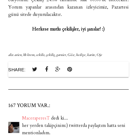
Yorum yapanlar arasından kazanan izleyicimiz, Pazartesi
günü sitede duyurulacaktır.
Herkese mutlu çekilişler, iyi şanslar! :)
alix avien
,
bb krem
,
cekilis
,
çekiliş
,
garnier
,
Göz
,
hediye
,
karite
,
Oje
SHARE:
167 YORUM VAR.:
MaceraperesT
dedi ki...
her yerden takipçinim:) twitterda paylaştım hatta seni
mentionladım.