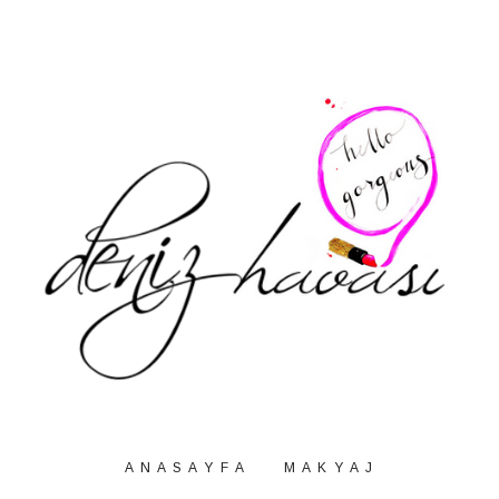
A N A S A Y F A
M A K Y A J