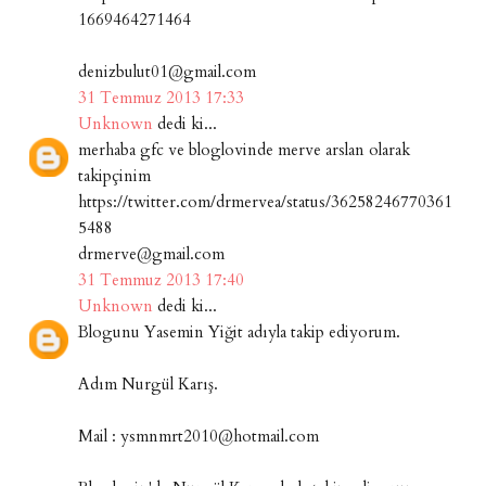
1669464271464
denizbulut01@gmail.com
31 Temmuz 2013 17:33
Unknown
dedi ki...
merhaba gfc ve bloglovinde merve arslan olarak
takipçinim
https://twitter.com/drmervea/status/36258246770361
5488
drmerve@gmail.com
31 Temmuz 2013 17:40
Unknown
dedi ki...
Blogunu Yasemin Yiğit adıyla takip ediyorum.
Adım Nurgül Karış.
Mail : ysmnmrt2010@hotmail.com