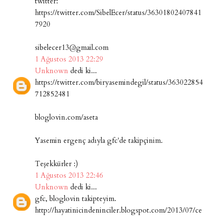
twitter:
https://twitter.com/SibelEcer/status/36301802407841
7920
sibelecer13@gmail.com
1 Ağustos 2013 22:29
Unknown
dedi ki...
https://twitter.com/biryasemindegil/status/363022854
712852481
bloglovin.com/aseta
Yasemin ergenç adıyla gfc'de takipçinim.
Teşekkürler :)
1 Ağustos 2013 22:46
Unknown
dedi ki...
gfc, bloglovin takipteyim.
http://hayatinicindeninciler.blogspot.com/2013/07/ce