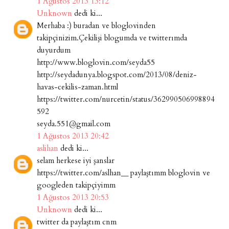
1 Ağustos 2013 13:12
Unknown
dedi ki...
Merhaba :) buradan ve bloglovinden
takipçinizim.Çekilişi blogumda ve twitterımda
duyurdum
http://www.bloglovin.com/seyda55
http://seydadunya.blogspot.com/2013/08/deniz-
havas-cekilis-zaman.html
https://twitter.com/nurcetin/status/362990506998894
592
seyda.551@gmail.com
1 Ağustos 2013 20:42
aslihan
dedi ki...
selam herkese iyi şanslar
https://twitter.com/aslhan__ paylaştımm bloglovin ve
googleden takipçiyimm
1 Ağustos 2013 20:53
Unknown
dedi ki...
twitter da paylaştım cnm