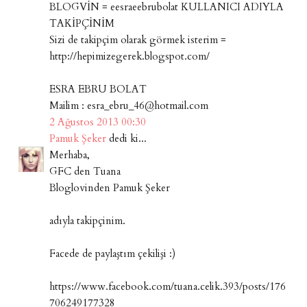
BLOGVİN = eesraeebrubolat KULLANICI ADIYLA
TAKİPÇİNİM
Sizi de takipçim olarak görmek isterim =
http://hepimizegerek.blogspot.com/
ESRA EBRU BOLAT
Mailim : esra_ebru_46@hotmail.com
2 Ağustos 2013 00:30
Pamuk Şeker
dedi ki...
Merhaba,
GFC den Tuana
Bloglovinden Pamuk Şeker
adıyla takipçinim.
Facede de paylaştım çekilişi :)
https://www.facebook.com/tuana.celik.393/posts/176
706249177328