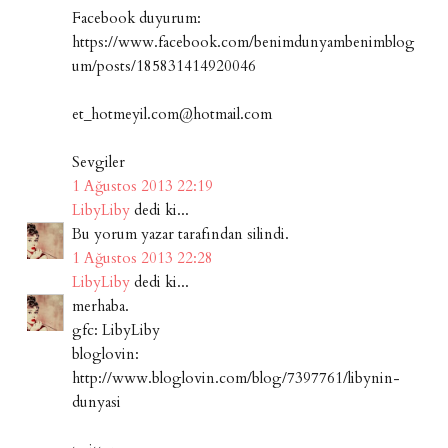
Facebook duyurum:
https://www.facebook.com/benimdunyambenimblog
um/posts/185831414920046
et_hotmeyil.com@hotmail.com
Sevgiler
1 Ağustos 2013 22:19
LibyLiby
dedi ki...
Bu yorum yazar tarafından silindi.
1 Ağustos 2013 22:28
LibyLiby
dedi ki...
merhaba.
gfc: LibyLiby
bloglovin:
http://www.bloglovin.com/blog/7397761/libynin-
dunyasi