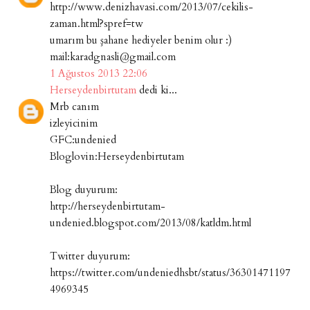
http://www.denizhavasi.com/2013/07/cekilis-
zaman.html?spref=tw
umarım bu şahane hediyeler benim olur :)
mail:karadgnasli@gmail.com
1 Ağustos 2013 22:06
Herseydenbirtutam
dedi ki...
Mrb canım
izleyicinim
GFC:undenied
Bloglovin:Herseydenbirtutam
Blog duyurum:
http://herseydenbirtutam-
undenied.blogspot.com/2013/08/katldm.html
Twitter duyurum:
https://twitter.com/undeniedhsbt/status/36301471197
4969345