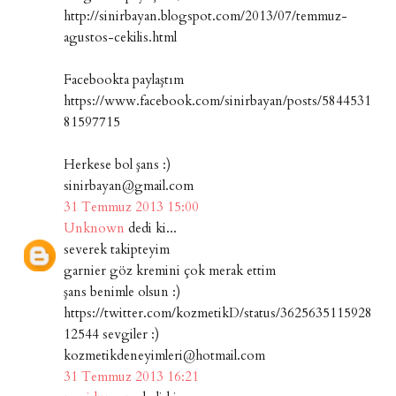
http://sinirbayan.blogspot.com/2013/07/temmuz-
agustos-cekilis.html
Facebookta paylaştım
https://www.facebook.com/sinirbayan/posts/5844531
81597715
Herkese bol şans :)
sinirbayan@gmail.com
31 Temmuz 2013 15:00
Unknown
dedi ki...
severek takipteyim
garnier göz kremini çok merak ettim
şans benimle olsun :)
https://twitter.com/kozmetikD/status/3625635115928
12544 sevgiler :)
kozmetikdeneyimleri@hotmail.com
31 Temmuz 2013 16:21