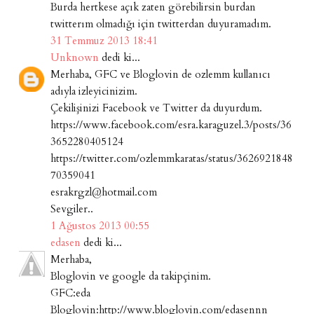
Burda hertkese açık zaten görebilirsin burdan
twitterım olmadığı için twitterdan duyuramadım.
31 Temmuz 2013 18:41
Unknown
dedi ki...
Merhaba, GFC ve Bloglovin de ozlemm kullanıcı
adıyla izleyicinizim.
Çekilişinizi Facebook ve Twitter da duyurdum.
https://www.facebook.com/esra.karaguzel.3/posts/36
3652280405124
https://twitter.com/ozlemmkaratas/status/3626921848
70359041
esrakrgzl@hotmail.com
Sevgiler..
1 Ağustos 2013 00:55
edasen
dedi ki...
Merhaba,
Bloglovin ve google da takipçinim.
GFC:eda
Bloglovin:http://www.bloglovin.com/edasennn