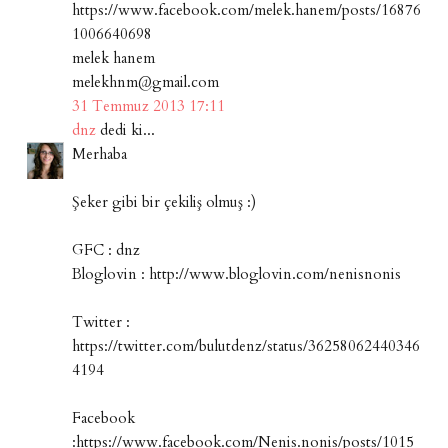
https://www.facebook.com/melek.hanem/posts/16876
1006640698
melek hanem
melekhnm@gmail.com
31 Temmuz 2013 17:11
dnz
dedi ki...
Merhaba
Şeker gibi bir çekiliş olmuş :)
GFC : dnz
Bloglovin : http://www.bloglovin.com/nenisnonis
Twitter :
https://twitter.com/bulutdenz/status/36258062440346
4194
Facebook
:https://www.facebook.com/Nenis.nonis/posts/1015