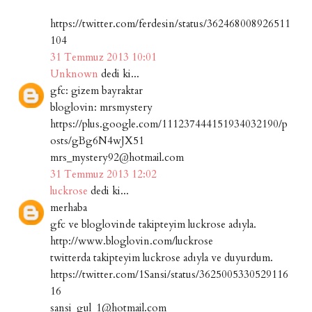
https://twitter.com/ferdesin/status/362468008926511
104
31 Temmuz 2013 10:01
Unknown
dedi ki...
gfc: gizem bayraktar
bloglovin: mrsmystery
https://plus.google.com/111237444151934032190/p
osts/gBg6N4wJX51
mrs_mystery92@hotmail.com
31 Temmuz 2013 12:02
luckrose
dedi ki...
merhaba
gfc ve bloglovinde takipteyim luckrose adıyla.
http://www.bloglovin.com/luckrose
twitterda takipteyim luckrose adıyla ve duyurdum.
https://twitter.com/1Sansi/status/3625005330529116
16
sansi_gul_1@hotmail.com