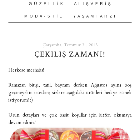
G Ü Z E L L İ K
A L I Ş V E R İ Ş
M O D A - S T İ L
Y A Ş A M T A R Z I
Çarşamba, Temmuz 31, 2013
ÇEKILIŞ ZAMANI!
Herkese merhaba!
Ramazan bitişi, tatil, bayram derken Ağustos ayını boş
geçmeyelim istedim; sizlere aşağıdaki ürünleri hediye etmek
istiyorum! :)
Ürün detayları ve çok basit koşullar için lütfen okumaya
devam ediniz!