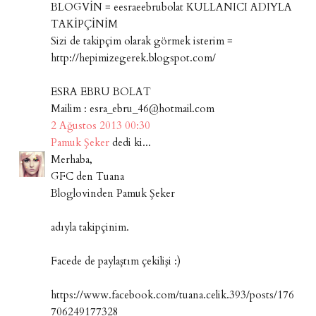
BLOGVİN = eesraeebrubolat KULLANICI ADIYLA
TAKİPÇİNİM
Sizi de takipçim olarak görmek isterim =
http://hepimizegerek.blogspot.com/
ESRA EBRU BOLAT
Mailim : esra_ebru_46@hotmail.com
2 Ağustos 2013 00:30
Pamuk Şeker
dedi ki...
Merhaba,
GFC den Tuana
Bloglovinden Pamuk Şeker
adıyla takipçinim.
Facede de paylaştım çekilişi :)
https://www.facebook.com/tuana.celik.393/posts/176
706249177328