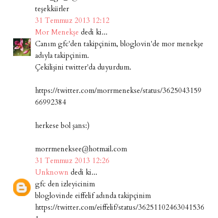
teşekkürler
31 Temmuz 2013 12:12
Mor Menekşe
dedi ki...
Canım gfc'den takipçinim, bloglovin'de mor menekşe
adıyla takipçinim.
Çekilişini twitter'da duyurdum.
https://twitter.com/morrmenekse/status/3625043159
66992384
herkese bol şans:)
morrmeneksee@hotmail.com
31 Temmuz 2013 12:26
Unknown
dedi ki...
gfc den izleyicinim
bloglovinde eiffelif adında takipçinim
https://twitter.com/eiffelif/status/36251102463041536