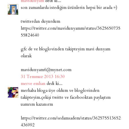
mavidunyam
dedi ki...
son zamanlarda istediğim ürünlerin hepsi bir arada =)
twitterdan duyurdum
https://twitter.com/mavidunyamm/status/3625650735
55824640
gfc de ve bloglovinden takipteyim mavi dunyam
olarak
mavidunyam6@mynet.com
31 Temmuz 2013 16:30
merve emhan
dedi ki...
merhaba bloga üye oldum ve bloglovinden
takipteyim.çekişi twitte ve facebooktan paylaştım
uamrım kazanırm
https://twitter.com/sedamsadem/status/362575513652
436992