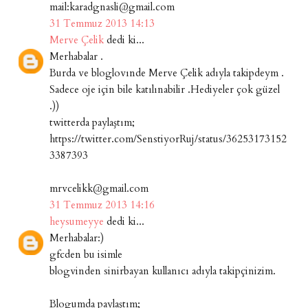
mail:karadgnasli@gmail.com
31 Temmuz 2013 14:13
Merve Çelik
dedi ki...
Merhabalar .
Burda ve bloglovınde Merve Çelik adıyla takipdeym .
Sadece oje için bile katılınabilir .Hediyeler çok güzel
.))
twitterda paylaştım;
https://twitter.com/SenstiyorRuj/status/36253173152
3387393
mrvcelikk@gmail.com
31 Temmuz 2013 14:16
heysumeyye
dedi ki...
Merhabalar:)
gfcden bu isimle
blogvinden sinirbayan kullanıcı adıyla takipçinizim.
Blogumda paylaştım;