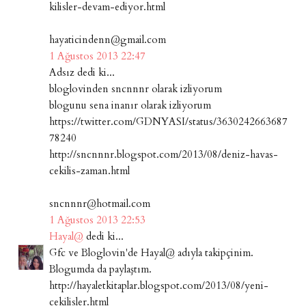
kilisler-devam-ediyor.html
hayaticindenn@gmail.com
1 Ağustos 2013 22:47
Adsız dedi ki...
bloglovinden sncnnnr olarak izliyorum
blogunu sena inanır olarak izliyorum
https://twitter.com/GDNYASI/status/3630242663687
78240
http://sncnnnr.blogspot.com/2013/08/deniz-havas-
cekilis-zaman.html
sncnnnr@hotmail.com
1 Ağustos 2013 22:53
Hayal@
dedi ki...
Gfc ve Bloglovin'de Hayal@ adıyla takipçinim.
Blogumda da paylaştım.
http://hayaletkitaplar.blogspot.com/2013/08/yeni-
cekilisler.html