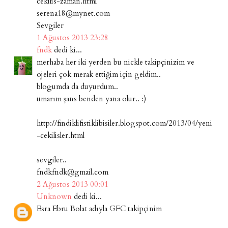
cekilis-zaman.html
serena18@mynet.com
Sevgiler
1 Ağustos 2013 23:28
fndk
dedi ki...
merhaba her iki yerden bu nickle takipçinizim ve
ojeleri çok merak ettiğim için geldim..
blogumda da duyurdum..
umarım şans benden yana olur.. :)
http://findiklifistiklibisiler.blogspot.com/2013/04/yeni
-cekilisler.html
sevgiler..
fndkfndk@gmail.com
2 Ağustos 2013 00:01
Unknown
dedi ki...
Esra Ebru Bolat adıyla GFC takipçinim