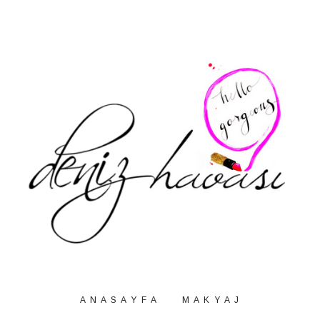
A N A S A Y F A
M A K Y A J