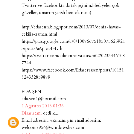
Twitter ve facebookta da takipçinim.Hediyeler çok
güzeller, umarım şanslı ben olurum:)
http://edasenn.blogspot.com/2013/07/deniz-havas-
cekilis-zaman.html
https://plus.google.com/u/0/10076675185075525921
3/posts/aApiot4Hvih
https://twitter.com/edasennn/status/36270233446108
7744
https://www.facebook.com/Edaserrasen/posts/10151
824332859879
EDA ŞEN
eda.sen1@hotmail.com
1 Ağustos 2013 01:36
Disasistani
dedi ki...
Email adresimi yazmamışım email adresim:
welcome956@windowslive.com