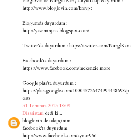
Bloglovin'de Nurgül Karış adıyla takip ediyorum :
http://www.bloglovin.com/krsygt
Blogumda duyurdum :
http://yaseminjess.blogspot.com/
Twitter'da duyurdum : https://twitter.com/NurglKaris
Facebook'ta duyurdum :
https://www.facebook.com/mckenzie.more
Google plus'ta duyurdum :
https://plus.google.com/100045726474994448698/p
osts
31 Temmuz 2013 18:09
Disasistani
dedi ki...
bloglovin de takipçinim
facebook'ta duyurdum
http://www.facebook.com/aynur956