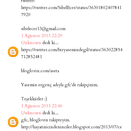
twitter:
https://twitter.com/SibelEcer/status/36301802407841
7920
sibelecer13@gmail.com
1 Ağustos 2013 22:29
Unknown
dedi ki...
https://twitter.com/biryasemindegil/status/363022854
712852481
bloglovin.com/aseta
Yasemin ergenç adıyla gfc'de takipçinim.
Teşekkürler :)
1 Ağustos 2013 22:46
Unknown
dedi ki...
gfc, bloglovin takipteyim.
http://hayatinicindeninciler.blogspot.com/2013/07/ce