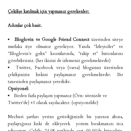
Çekilişe katılmak için yapmanız gerekenler:
Adımlar çok basit.
Bloglovin
ve
Google Friend Connect
üzerinden siteye
mutlaka üye olmanız gerekiyor. Yanda "İzleyiciler" ve
"Bloglovin'e gelin" kısımlarında, "takip et" butonlarını
görebilirsiniz. (her ikisini de izlemeniz gerekmektedir)
Twitter, Facebook veya (varsa) blogunuz üzerinden
çekilişinizin linkini paylaşmanız gerekmektedir. Bir
tanesinden paylaşmanız yeterlidir.
Opsiyonel:
Birden fazla paylaşım yapmanız (Örn: sitenizde ve
Twitter'de) +1 olarak sayılacaktır. (opsiyoneldir)
Mecburi şartları yerine getirdiğinizde bu yazının altına,
paylaştığınız linki de ekleyerek yorum bırakmanızı rica
ediyorum. Çekiliş 24.08 tarihinde saat 00.00'de bitecektir.