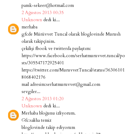
pamk-sekeer@hotmail.com
2 Ağustos 2013 00:35
Unknown
dedi ki...
merhaba
gfcde Mürüvvet Tuncal olarak bloglovinde Murush
olarak takipçinim.
çekilişi fbook ve twitterda paylaştım:
https://www.facebook.com/serhatmuruvvet.tuncal/po
sts/305547172925401
https://twitter.com/MuruvvetTuncal/status/36306101
8068402176
mail adresim:serhatmuruvvet@gmail.com
sevgiler...
2 Ağustos 2013 01:20
Unknown
dedi ki...
Merhaba bloğunu izliyorum.
Gfc:saliha temiz
bloglovinde takip ediyorum