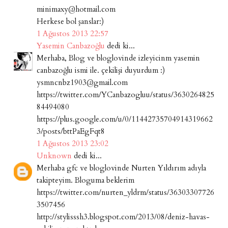
minimaxy@hotmail.com
Herkese bol şanslar:)
1 Ağustos 2013 22:57
Yasemin Canbazoğlu
dedi ki...
Merhaba, Blog ve bloglovinde izleyicinm yasemin
canbazoğlu ismi ile. çekilişi duyurdum :)
ysmncnbz1903@gmail.com
https://twitter.com/YCanbazogluu/status/3630264825
84494080
https://plus.google.com/u/0/11442735704914319662
3/posts/bttPaEgFqt8
1 Ağustos 2013 23:02
Unknown
dedi ki...
Merhaba gfc ve bloglovinde Nurten Yıldırım adıyla
takipteyim. Bloguma beklerim
https://twitter.com/nurten_yldrm/status/36303307726
3507456
http://stylisssh3.blogspot.com/2013/08/deniz-havas-