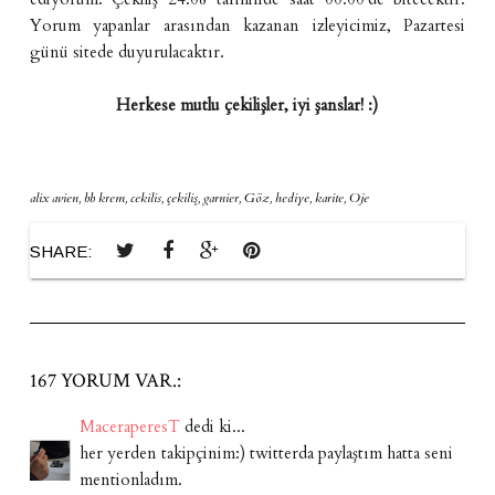
Yorum yapanlar arasından kazanan izleyicimiz, Pazartesi
günü sitede duyurulacaktır.
Herkese mutlu çekilişler, iyi şanslar! :)
alix avien
,
bb krem
,
cekilis
,
çekiliş
,
garnier
,
Göz
,
hediye
,
karite
,
Oje
SHARE:
167 YORUM VAR.:
MaceraperesT
dedi ki...
her yerden takipçinim:) twitterda paylaştım hatta seni
mentionladım.