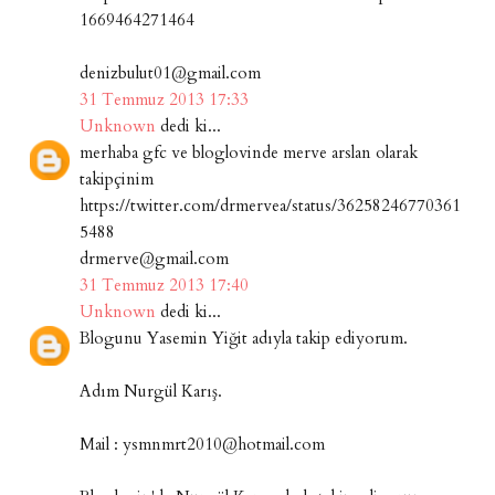
1669464271464
denizbulut01@gmail.com
31 Temmuz 2013 17:33
Unknown
dedi ki...
merhaba gfc ve bloglovinde merve arslan olarak
takipçinim
https://twitter.com/drmervea/status/36258246770361
5488
drmerve@gmail.com
31 Temmuz 2013 17:40
Unknown
dedi ki...
Blogunu Yasemin Yiğit adıyla takip ediyorum.
Adım Nurgül Karış.
Mail : ysmnmrt2010@hotmail.com