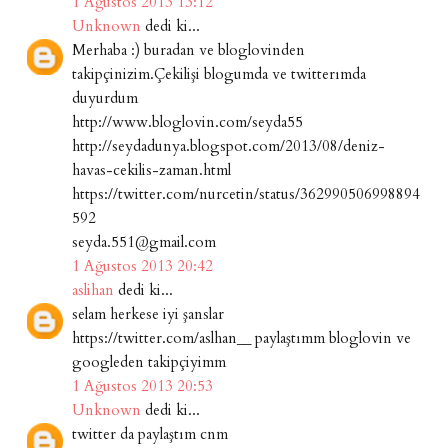
1 Ağustos 2013 13:12
Unknown
dedi ki...
Merhaba :) buradan ve bloglovinden
takipçinizim.Çekilişi blogumda ve twitterımda
duyurdum
http://www.bloglovin.com/seyda55
http://seydadunya.blogspot.com/2013/08/deniz-
havas-cekilis-zaman.html
https://twitter.com/nurcetin/status/362990506998894
592
seyda.551@gmail.com
1 Ağustos 2013 20:42
aslihan
dedi ki...
selam herkese iyi şanslar
https://twitter.com/aslhan__ paylaştımm bloglovin ve
googleden takipçiyimm
1 Ağustos 2013 20:53
Unknown
dedi ki...
twitter da paylaştım cnm