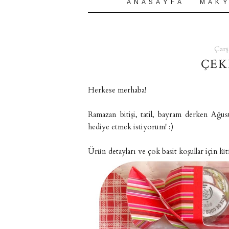
A N A S A Y F A
M A K Y
Çarş
ÇEK
Herkese merhaba!
Ramazan bitişi, tatil, bayram derken Ağus
hediye etmek istiyorum! :)
Ürün detayları ve çok basit koşullar için l