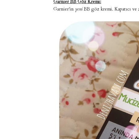
Garnier BB Göz Kremi:
Garnier'in
yeni
BB göz kremi. Kapatıcı ve z