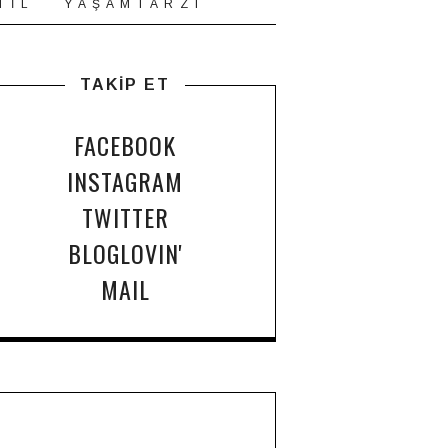
T İ L
Y A Ş A M T A R Z I
TAKİP ET
FACEBOOK
INSTAGRAM
TWITTER
BLOGLOVIN'
MAIL