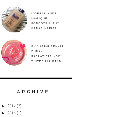
L'ORÉAL NUDE
MAGIQUE
FONDÖTEN: TÜY
KADAR HAFIF?
EV YAPIMI RENKLI
DUDAK
PARLATICISI (DIY
TINTED LIP BALM)
A R C H I V E
2017
(2)
►
2015
(1)
►