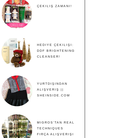
ÇEKILIŞ ZAMANI!
HEDIYE ÇEKILIŞI:
DDF BRIGHTENING
CLEANSER!
YURTDIŞINDAN
ALIŞVERIŞ ||
SHEINSIDE.COM
MIGROS'TAN REAL
TECHNIQUES
FIRÇA ALIŞVERIŞI