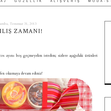
 A J
G Ü Z E L L İ K
A L I Ş V E R İ Ş
M O D A - S 
amba, Temmuz 31, 2013
ILIŞ ZAMANI!
tos ayını boş geçmeyelim istedim; sizlere aşağıdaki ürünleri
ütfen okumaya devam ediniz!