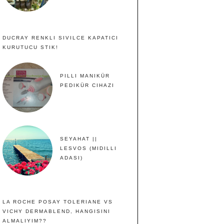
DUCRAY RENKLI SIVILCE KAPATICI
KURUTUCU STIK!
PILLI MANIKÜR
PEDIKÜR CIHAZI
SEYAHAT ||
LESVOS (MIDILLI
ADASI)
LA ROCHE POSAY TOLERIANE VS
VICHY DERMABLEND, HANGISINI
ALMALIYIM??