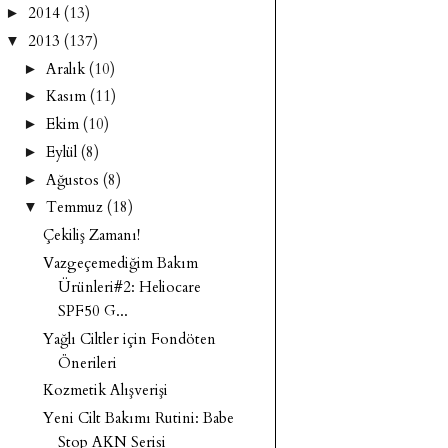
2014
(13)
►
2013
(137)
▼
Aralık
(10)
►
Kasım
(11)
►
Ekim
(10)
►
Eylül
(8)
►
Ağustos
(8)
►
Temmuz
(18)
▼
Çekiliş Zamanı!
Vazgeçemediğim Bakım
Ürünleri#2: Heliocare
SPF50 G...
Yağlı Ciltler için Fondöten
Önerileri
Kozmetik Alışverişi
Yeni Cilt Bakımı Rutini: Babe
Stop AKN Serisi